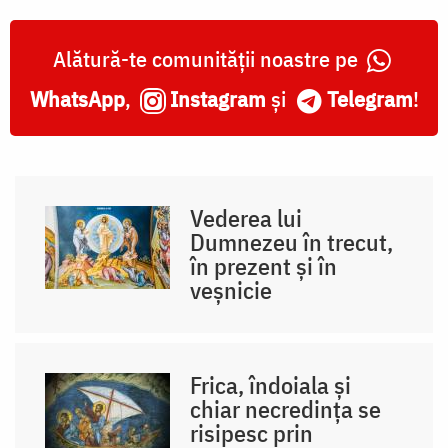
Alătură-te comunității noastre pe
WhatsApp
,
Instagram
și
Telegram
!
Vederea lui
Dumnezeu în trecut,
în prezent și în
veșnicie
Frica, îndoiala și
chiar necredința se
risipesc prin