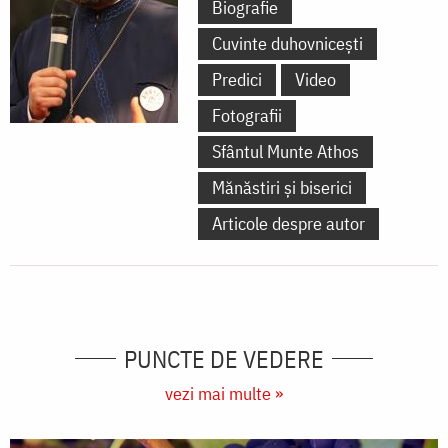
Biografie
Cuvinte duhovnicești
Predici
Video
Fotografii
Sfântul Munte Athos
Mănăstiri și biserici
Articole despre autor
PUNCTE DE VEDERE
vezi mai multe »