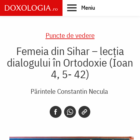
Skip
Meniu
to
main
Main
content
navigation
Puncte de vedere
Femeia din Sihar – lecția
dialogului în Ortodoxie (Ioan
4, 5- 42)
Părintele Constantin Necula