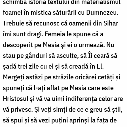
schimbă istoria textului din materialismul
foamei în mistica săturării cu Dumnezeu.
Trebuie să recunosc că oamenii din Sihar
îmi sunt dragi. Femeia le spune că a
descoperit pe Mesia și ei o urmează. Nu
stau pe gânduri să asculte, să Îi ceară să
șadă trei zile cu ei și să creadă în El.
Mergeți astăzi pe străzile oricărei cetăți și
spuneți că l-ați aflat pe Mesia care este
Hristosul și vă va uimi indiferența celor are
vă privesc. Și veți simți de ce e greu să știi,
să spui și să vezi puțini aprinși la fața de