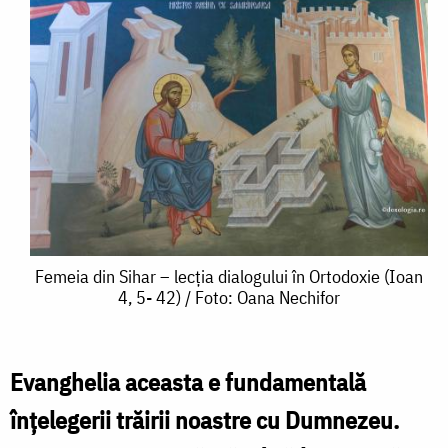
Femeia
Femeia din Sihar – lecția dialogului în Ortodoxie (Ioan
4, 5- 42) / Foto: Oana Nechifor
din
Sihar
–
Evanghelia aceasta e fundamentală
lecția
înțelegerii trăirii noastre cu Dumnezeu.