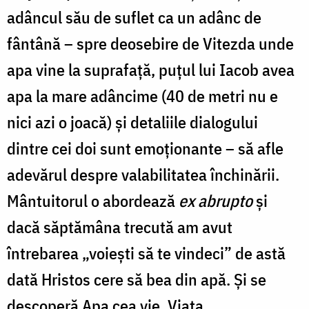
adâncul său de suflet ca un adânc de
fântână – spre deosebire de Vitezda unde
apa vine la suprafață, puțul lui Iacob avea
apa la mare adâncime (40 de metri nu e
nici azi o joacă) și detaliile dialogului
dintre cei doi sunt emoționante – să afle
adevărul despre valabilitatea închinării.
Mântuitorul o abordează
ex abrupto
și
dacă săptămâna trecută am avut
întrebarea „voiești să te vindeci” de astă
dată Hristos cere să bea din apă. Și se
descoperă Apa cea vie. Viața.