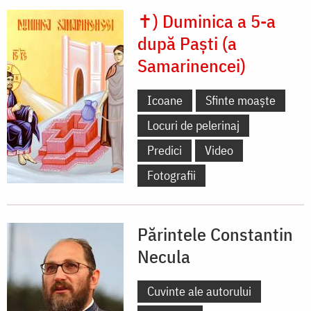
✝) Duminica a 5-a
după Paști (a
Samarinencei)
Icoane
Sfinte moaște
Locuri de pelerinaj
Predici
Video
Fotografii
Părintele Constantin
Necula
Cuvinte ale autorului