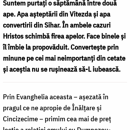
dialogului
Suntem purtați o săptămână între două
în
ape. Apa așteptării din Vitezda și apa
Ortodoxie
convertirii din Sihar. În ambele cazuri
(Ioan
Hristos schimbă firea apelor. Face binele și
4,
îl îmbie la propovăduit. Convertește prin
5-
minune pe cei mai neimportanți din cetate
42)
și aceștia nu se rușinează să-L iubească.
/
Foto:
Oana
Prin Evanghelia aceasta – așezată în
Nechifor
pragul ce ne apropie de Înălțare și
Cincizecime – primim cea mai de preț
lecție a relației omului cu Dumnezeu-