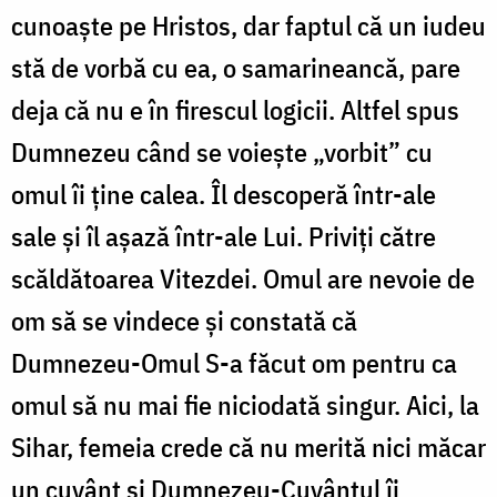
cunoaște pe Hristos, dar faptul că un iudeu
stă de vorbă cu ea, o samarineancă, pare
deja că nu e în firescul logicii. Altfel spus
Dumnezeu când se voiește „vorbit” cu
omul îi ține calea. Îl descoperă într-ale
sale și îl așază într-ale Lui. Priviți către
scăldătoarea Vitezdei. Omul are nevoie de
om să se vindece și constată că
Dumnezeu-Omul S-a făcut om pentru ca
omul să nu mai fie niciodată singur. Aici, la
Sihar, femeia crede că nu merită nici măcar
un cuvânt și Dumnezeu-Cuvântul îi