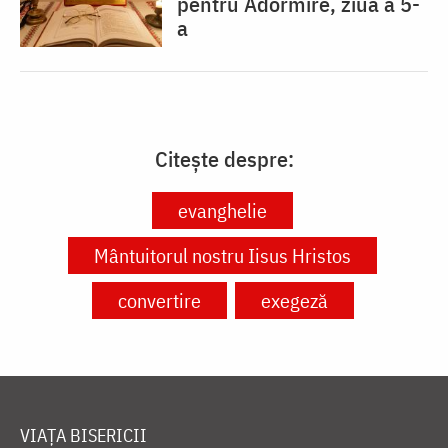
pentru Adormire, ziua a 5-
a
Citește despre:
evanghelie
Mântuitorul nostru Iisus Hristos
convertire
exegeză
VIAȚA BISERICII