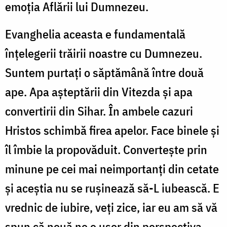
emoția Aflării lui Dumnezeu.
Evanghelia aceasta e fundamentală
înțelegerii trăirii noastre cu Dumnezeu.
Suntem purtați o săptămână între două
ape. Apa așteptării din Vitezda și apa
convertirii din Sihar. În ambele cazuri
Hristos schimbă firea apelor. Face binele și
îl îmbie la propovăduit. Convertește prin
minune pe cei mai neimportanți din cetate
și aceștia nu se rușinează să-L iubească. E
vrednic de iubire, veți zice, iar eu am să vă
spun că nouă ne e ușor din perspectiva