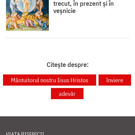
trecut, în prezent și în
veșnicie
Citește despre:
Mântuitorul nostru Iisus Hristos
înviere
adevăr
VIAȚA BISERICII