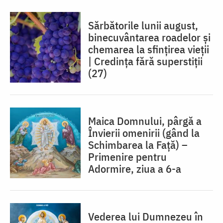
Sărbătorile lunii august,
binecuvântarea roadelor și
chemarea la sfințirea vieții
| Credința fără superstiții
(27)
Maica Domnului, pârgă a
Învierii omenirii (gând la
Schimbarea la Față) –
Primenire pentru
Adormire, ziua a 6-a
Vederea lui Dumnezeu în