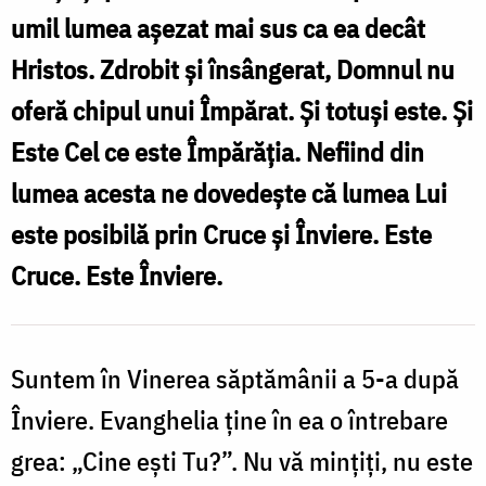
umil lumea așezat mai sus ca ea decât
Comici
Hristos. Zdrobit și însângerat, Domnul nu
oferă chipul unui Împărat. Și totuși este. Și
Este Cel ce este Împărăția. Nefiind din
lumea acesta ne dovedește că lumea Lui
este posibilă prin Cruce și Înviere. Este
Cruce. Este Înviere.
Suntem în Vinerea săptămânii a 5-a după
Înviere. Evanghelia ține în ea o întrebare
grea: „Cine ești Tu?”. Nu vă mințiți, nu este