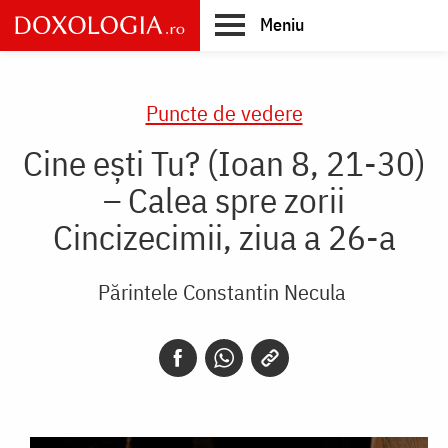
Skip
Meniu
to
main
Main
content
navigation
Puncte de vedere
Cine ești Tu? (Ioan 8, 21-30)
– Calea spre zorii
Cincizecimii, ziua a 26-a
Părintele Constantin Necula