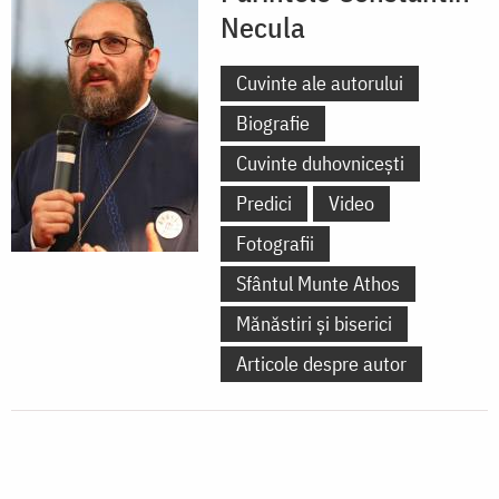
Necula
Cuvinte ale autorului
Biografie
Cuvinte duhovnicești
Predici
Video
Fotografii
Sfântul Munte Athos
Mănăstiri și biserici
Articole despre autor