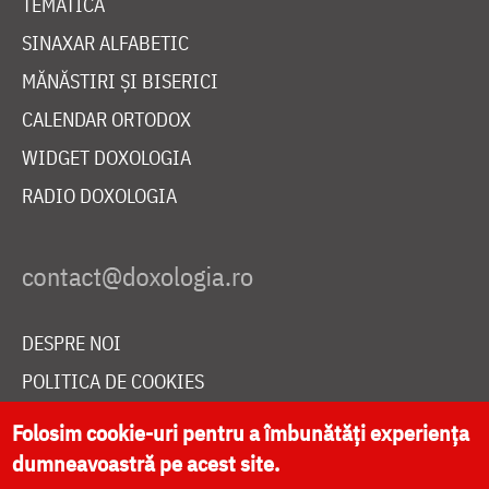
TEMATICĂ
SINAXAR ALFABETIC
MĂNĂSTIRI ȘI BISERICI
CALENDAR ORTODOX
WIDGET DOXOLOGIA
RADIO DOXOLOGIA
DESPRE NOI
POLITICA DE COOKIES
DONEAZĂ ONLINE PENTRU CATEDRALA NAȚIONALĂ
Folosim cookie-uri pentru a îmbunătăți experiența
dumneavoastră pe acest site.