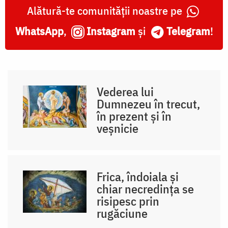
Alătură-te comunității noastre pe
WhatsApp
,
Instagram
și
Telegram
!
Vederea lui
Dumnezeu în trecut,
în prezent și în
veșnicie
Frica, îndoiala și
chiar necredința se
risipesc prin
rugăciune