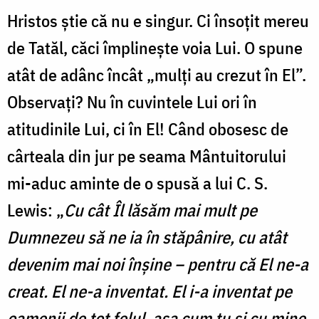
Hristos știe că nu e singur. Ci însoțit mereu
de Tatăl, căci împlinește voia Lui. O spune
atât de adânc încât „mulți au crezut în El”.
Observați? Nu în cuvintele Lui ori în
atitudinile Lui, ci în El! Când obosesc de
cârteala din jur pe seama Mântuitorului
mi-aduc aminte de o spusă a lui C. S.
Lewis: „
Cu cât Îl lăsăm mai mult pe
Dumnezeu să ne ia în stăpânire, cu atât
devenim mai noi înșine – pentru că El ne-a
creat. El ne-a inventat. El i-a inventat pe
oamenii de tot felul, așa cum tu și cu mine