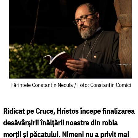
Părintele
Părintele Constantin Necula / Foto: Constantin Comici
Constantin
Necula
Ridicat pe Cruce, Hristos începe finalizarea
/
desăvârșirii înălțării noastre din robia
Foto:
morții și păcatului. Nimeni nu a privit mai
Constantin