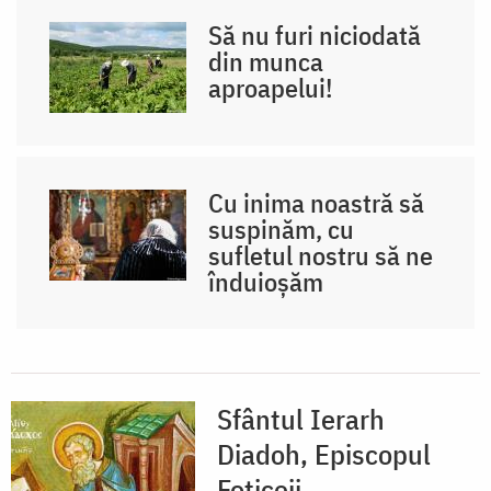
Să nu furi niciodată
din munca
aproapelui!
Cu inima noastră să
suspinăm, cu
sufletul nostru să ne
înduioșăm
Sfântul Ierarh
Diadoh, Episcopul
Foticeii