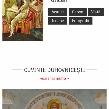
Acatist
Canon
Viață
Icoane
Fotografii
CUVINTE DUHOVNICEȘTI
vezi mai multe »