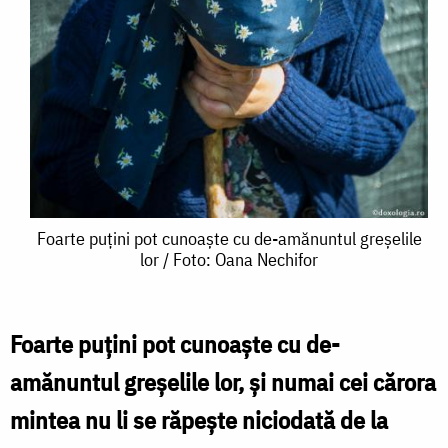
Foarte
Foarte puțini pot cunoaște cu de-amănuntul greșelile
lor / Foto: Oana Nechifor
puțini
pot
cunoaște
Foarte puțini pot cunoaște cu de-
cu
amănuntul greșelile lor, și numai cei cărora
de-
mintea nu li se răpeș­te niciodată de la
amănuntul