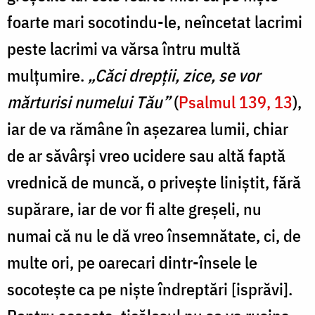
foarte mari socotindu-le, neîncetat lacrimi
peste lacrimi va vărsa întru multă
mulțumire.
„Căci drepții, zice, se vor
mărturisi numelui Tău”
(
Psalmul 139, 13
),
iar de va rămâne în așezarea lumii, chiar
de ar săvârși vreo ucidere sau altă faptă
vredni­că de muncă, o privește liniștit, fără
supăra­re, iar de vor fi alte greșeli, nu
numai că nu le dă vreo însemnătate, ci, de
multe ori, pe oarecari dintr-însele le
socotește ca pe niște îndreptări [isprăvi].