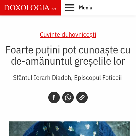
Skip
Meniu
to
main
Main
content
navigation
Cuvinte duhovnicești
Foarte puțini pot cunoaște cu
de-amănuntul greșelile lor
Sfântul Ierarh Diadoh, Episcopul Foticeii