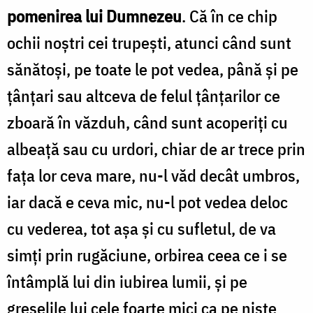
pomenirea lui Dumnezeu
. Că în ce chip
ochii noștri cei trupești, atunci când sunt
sănătoși, pe toate le pot vedea, până și pe
țânțari sau altceva de felul țân­țarilor ce
zboară în văzduh, când sunt acoperiți cu
albeață sau cu urdori, chiar de ar trece prin
fața lor ceva mare, nu-l văd decât umbros,
iar dacă e ceva mic, nu-l pot vedea deloc
cu vederea, tot așa și cu sufletul, de va
simți prin rugăciune, orbirea ceea ce i se
în­tâmplă lui din iubirea lumii, și pe
greșelile lui cele foarte mici ca pe niște