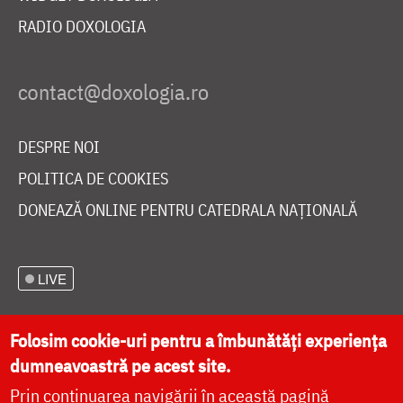
RADIO DOXOLOGIA
DESPRE NOI
POLITICA DE COOKIES
DONEAZĂ ONLINE PENTRU CATEDRALA NAȚIONALĂ
LIVE
Folosim cookie-uri pentru a îmbunătăți experiența
dumneavoastră pe acest site.
Site dezvoltat de
DOXOLOGIA MEDIA
,
Arhiepiscopia Iașilor | ©
doxologia.ro
Prin continuarea navigării în această pagină