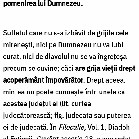
pomenirea lui Dumnezeu.
greșelile
lor
/
Sufletul care nu s-a izbăvit de gri­jile cele
Foto:
mirenești, nici pe Dumnezeu nu va iubi
Oana
curat, nici de diavolul nu se va îngrețoșa
Nechifor
precum se cuvine; căci
are grija vieții drept
acoperământ împovărător
. Drept aceea,
mintea nu poate cunoaște într-unele ca
acestea județul ei (lit. curtea
judecătorească; fig. judecata sau puterea
ei de judecată. În
Filocalie,
Vol. 1, Diadoh
al Foticeii,
Cuvânt ascetic
, 18, avem redat