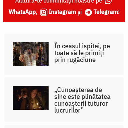
Alătură-te comunității noastre pe
WhatsApp
,
Instagram
și
Telegram
!
În ceasul ispitei, pe
toate să le primiți
prin rugăciune
„Cunoașterea de
sine este plinătatea
cunoașterii tuturor
lucrurilor”