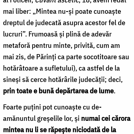
mai liber: „Mintea nu-și poate cunoaște
dreptul de judecată asupra acestor fel de
lucruri”. Frumoasă și plină de adevăr
metaforă pentru minte, privită, cum am
mai zis, de Părinți ca parte socoti­toare sau
hotărâtoare a sufletului), ca astfel de la
sineși să cerce hotărârile judecății; deci,
prin toate e bună depărtarea de lume
.
Foarte puțini pot cunoaște cu de-
amănuntul greșelile lor, și
numai cei cărora
mintea nu li se răpeș­te niciodată de la