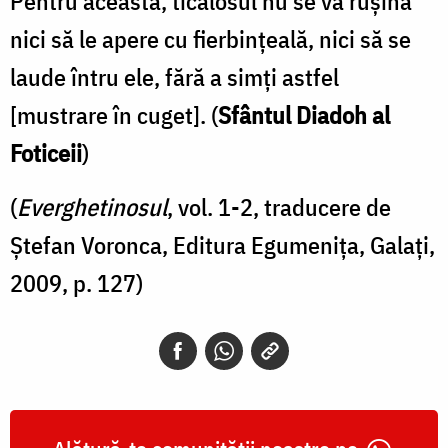
Pentru aceasta, ticălosul nu se va rușina
nici să le apere cu fierbințea­lă, nici să se
laude întru ele, fără a simți astfel
[mustrare în cuget]. (
Sfântul Diadoh al
Foticeii
)
(
Everghetinosul
, vol. 1-2, traducere de
Ștefan Voronca, Editura Egumenița, Galați,
2009, p. 127)