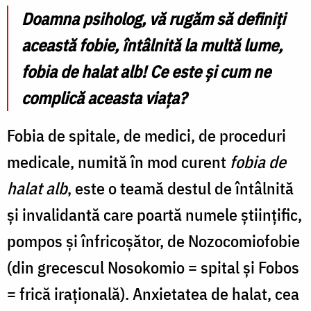
putem
Doamna psiholog, vă rugăm să definiți
învinge
această fobie, întâlnită la multă lume,
această
fobia de halat alb! Ce este și cum ne
teamă?
complică aceasta viața?
Fobia de spitale, de medici, de proceduri
medicale, numită în mod curent
fobia de
halat alb
, este o teamă destul de întâlnită
și invalidantă care poartă numele științific,
pompos și înfricoșător, de Nozocomiofobie
(din grecescul Nosokomio = spital și Fobos
= frică irațională). Anxietatea de halat, cea