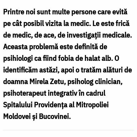
alb
Printre noi sunt multe persone care evită
–
pe cât posibil vizita la medic. Le este frică
De
de medic, de ace, de investigații medicale.
ce
Aceasta problemă este definită de
ne
psihiologi ca fiind fobia de halat alb. O
temem
identificăm astăzi, apoi o tratăm alături de
să
doamna Mirela Zetu, psiholog clinician,
mergem
psihoterapeut integrativ în cadrul
la
Spitalului Providența al Mitropoliei
medic
Moldovei și Bucovinei.
și
cum