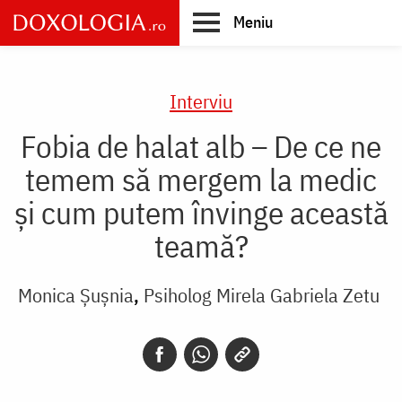
Skip
Meniu
to
main
Main
content
navigation
Interviu
Fobia de halat alb – De ce ne
temem să mergem la medic
și cum putem învinge această
teamă?
Monica Șușnia
Psiholog Mirela Gabriela Zetu