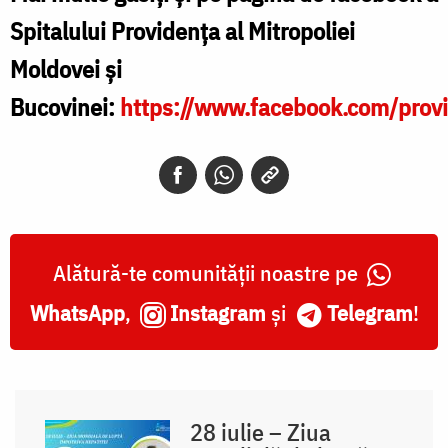
Spitalului Providența al Mitropoliei
Moldovei și
Bucovinei:
https://www.facebook.com/prov
Alătură-te comunității noastre pe
WhatsApp
,
Instagram
și
Telegram
!
28 iulie – Ziua