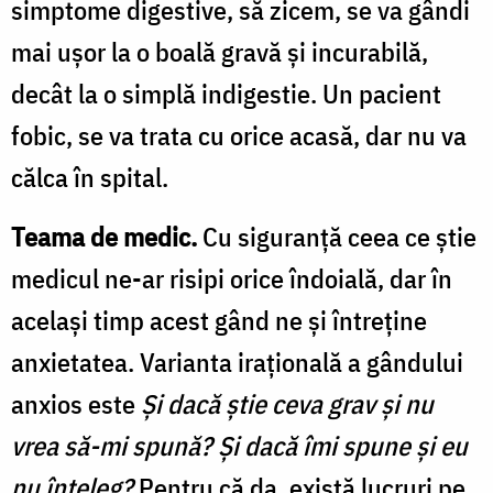
simptome digestive, să zicem, se va gândi
mai ușor la o boală gravă și incurabilă,
decât la o simplă indigestie. Un pacient
fobic, se va trata cu orice acasă, dar nu va
călca în spital.
Teama de medic.
Cu siguranță ceea ce știe
medicul ne-ar risipi orice îndoială, dar în
același timp acest gând ne și întreține
anxietatea. Varianta irațională a gândului
anxios este
Și dacă știe ceva grav și nu
vrea să-mi spună?
Și dacă îmi spune și eu
nu înțeleg?
Pentru că da, există lucruri pe