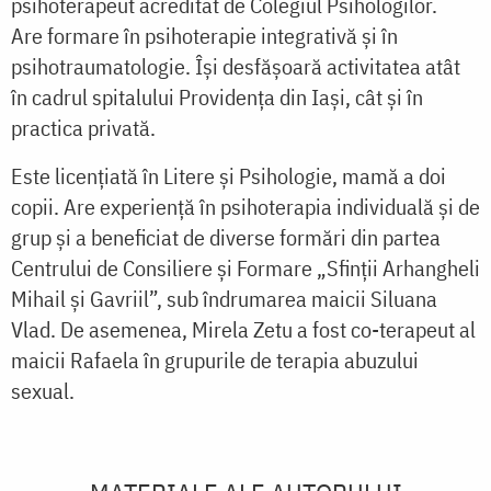
psihoterapeut acreditat de Colegiul Psihologilor.
Are formare în psihoterapie integrativă și în
psihotraumatologie. Își desfășoară activitatea atât
în cadrul spitalului Providența din Iași, cât și în
practica privată.
Este licenţiată în Litere şi Psi­hologie, mamă a doi
copii. Are experienţă în psihoterapia individuală și de
grup şi a beneficiat de diverse formări din par­tea
Centrului de Consiliere şi For­mare „Sfinții Arhangheli
Mihail și Gavriil”, sub îndrumarea maicii Siluana
Vlad. De asemenea, Mirela Zetu a fost co-tera­pe­ut al
maicii Rafaela în grupurile de te­ra­pia abuzului
sexual.