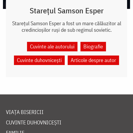
Starețul Samson Esper
Starețul Samson Esper a fost un mare călăuzitor al
credincioșilor ruși de sub regimul sovietic.
Cuvinte ale autorului
Biografie
Cuvinte duhovnicești
Articole despre autor
VIAȚA BISERICII
CUVINTE DUHOVNICEȘTI
FAMILIE