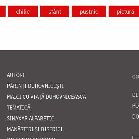
chilie
sfânt
pustnic
pictură
AUTORI
PĂRINȚI DUHOVNICEȘTI
DE
MAICI CU VIAȚĂ DUHOVNICEASCĂ
PO
TEMATICĂ
DO
SINAXAR ALFABETIC
MĂNĂSTIRI ȘI BISERICI