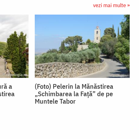
vezi mai multe »
ură a
(Foto) Pelerin la Mănăstirea
stirea
„Schimbarea la Față” de pe
Muntele Tabor