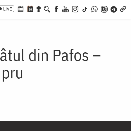
LIVE
08
âtul din Pafos –
ipru