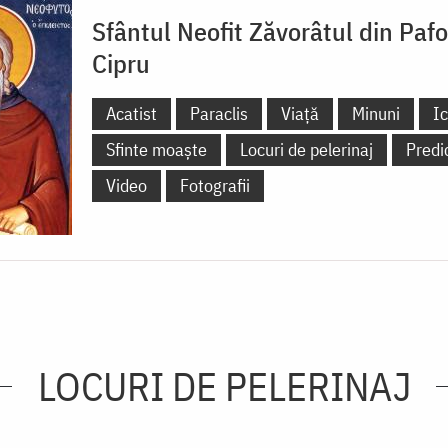
Sfântul Neofit Zăvorâtul din Pafo
Cipru
Acatist
Paraclis
Viață
Minuni
I
Sfinte moaște
Locuri de pelerinaj
Predi
Video
Fotografii
LOCURI DE PELERINAJ