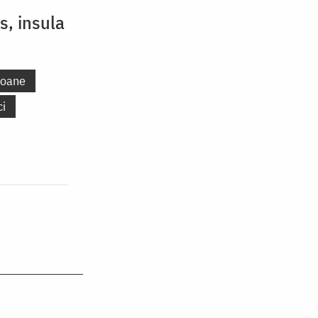
s, insula
coane
ci