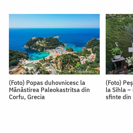
(Foto) Popas duhovnicesc la
(Foto) Peș
Mănăstirea Paleokastritsa din
la Sihla –
Corfu, Grecia
sfinte di