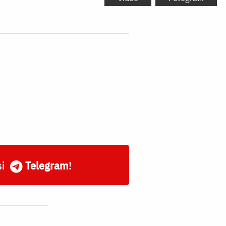
și
Telegram
!