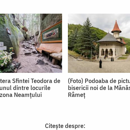
tera Sfintei Teodora de
(Foto) Podoaba de pict
 unul dintre locurile
bisericii noi de la Mănă
n zona Neamțului
Râmeț
Citește despre: