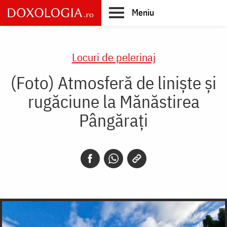
Skip
Meniu
to
main
Main
content
navigation
Locuri de pelerinaj
(Foto) Atmosferă de liniște și
rugăciune la Mănăstirea
Pângărați