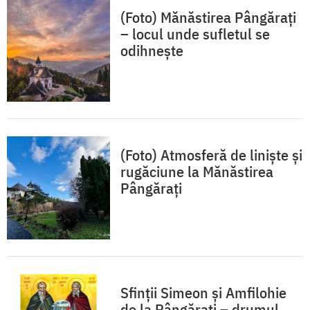
(Foto) Mănăstirea Pângărați
– locul unde sufletul se
odihnește
(Foto) Atmosferă de liniște și
rugăciune la Mănăstirea
Pângărați
Sfinții Simeon și Amfilohie
de la Pângărați – drumul