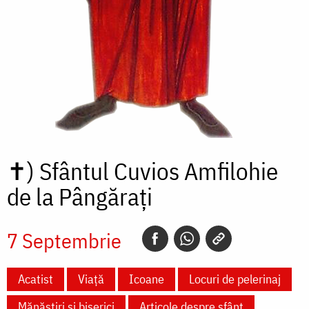
✝)
Sfântul Cuvios Amfilohie
de la Pângărați
7 Septembrie
Acatist
Viață
Icoane
Locuri de pelerinaj
Mănăstiri și biserici
Articole despre sfânt