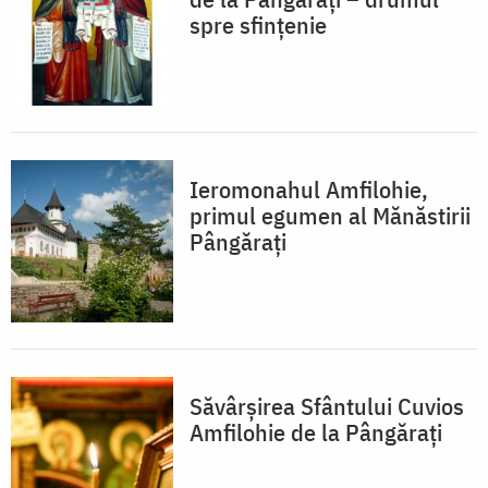
spre sfințenie
Ieromonahul Amfilohie,
primul egumen al Mănăstirii
Pângărați
Săvârșirea Sfântului Cuvios
Amfilohie de la Pângărați