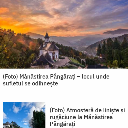
(Foto) Mănăstirea Pângărați – locul unde
sufletul se odihnește
(Foto) Atmosferă de liniște și
rugăciune la Mănăstirea
Pângărați