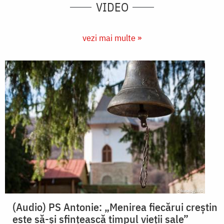
VIDEO
vezi mai multe »
(Audio) PS Antonie: „Menirea fiecărui creștin
este să-și sfințească timpul vieții sale”