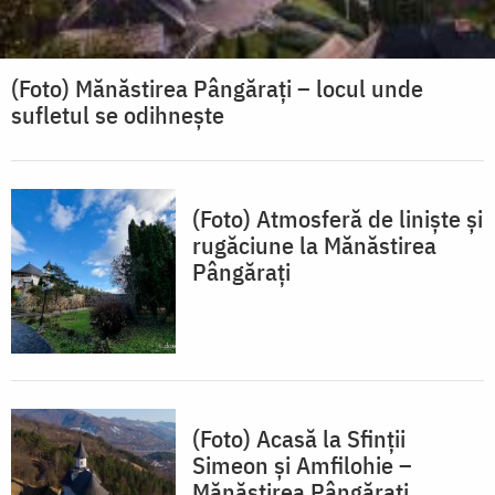
(Foto) Mănăstirea Pângărați – locul unde
sufletul se odihnește
(Foto) Atmosferă de liniște și
rugăciune la Mănăstirea
Pângărați
(Foto) Acasă la Sfinții
Simeon și Amfilohie –
Mănăstirea Pângărați