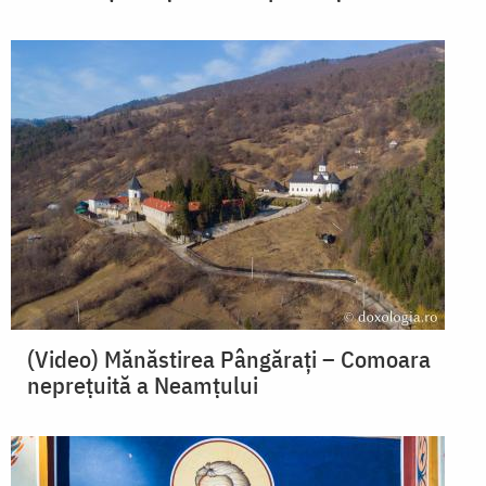
(Video) Mănăstirea Pângărați – Comoara
neprețuită a Neamțului