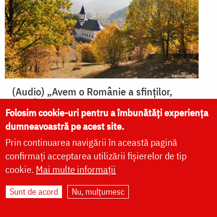
(Audio) „Avem o Românie a sfinților,
România sfinților din ceruri” ‒ Pr. Vasile
Folosim cookie-uri pentru a îmbunătăți experiența
Păvăleanu
dumneavoastră pe acest site.
Prin continuarea navigării în această pagină
confirmați acceptarea utilizării fișierelor de tip
cookie.
Mai multe informații
Sunt de acord
Nu, mulțumesc