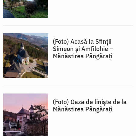
(Foto) Acasă la Sfinții
Simeon și Amfilohie –
Mănăstirea Pângărați
(Foto) Oaza de linişte de la
Mănăstirea Pângărați