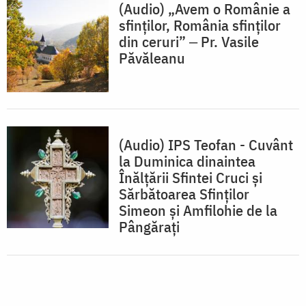
(Audio) „Avem o Românie a
sfinților, România sfinților
din ceruri” ‒ Pr. Vasile
Păvăleanu
(Audio) IPS Teofan - Cuvânt
la Duminica dinaintea
Înălțării Sfintei Cruci şi
Sărbătoarea Sfinţilor
Simeon şi Amfilohie de la
Pângăraţi