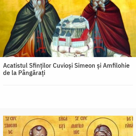
Acatistul Sfinţilor Cuvioşi Simeon şi Amfilohie
de la Pângăraţi