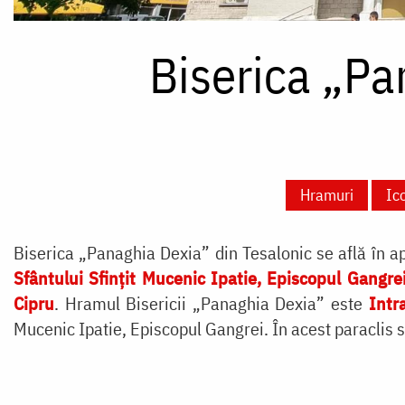
Biserica „Pa
Hramuri
Ic
Biserica „Panaghia Dexia” din Tesalonic se află în apr
Sfântului Sfințit Mucenic Ipatie, Episcopul Gangre
Cipru
. Hramul Bisericii „Panaghia Dexia” este
Intr
Mucenic Ipatie, Episcopul Gangrei. În acest paraclis 