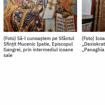
(Foto) Să-l cunoaștem pe Sfântul
(Foto) Ico
Sfințit Mucenic Ipatie, Episcopul
„Dexiokrat
Gangrei, prin intermediul icoane
„Panaghia 
sale