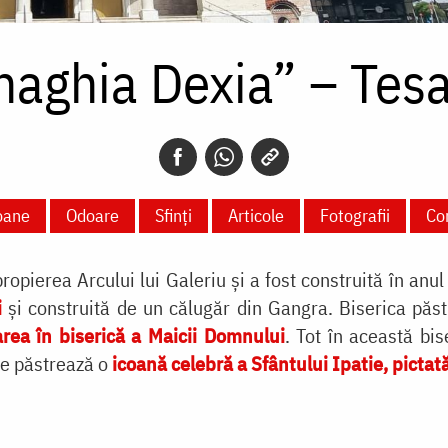
naghia Dexia” – Tesa
oane
Odoare
Sfinți
Articole
Fotografii
Co
opierea Arcului lui Galeriu și a fost construită în anu
i
și construită de un călugăr din Gangra. Biserica păs
area în biserică a Maicii Domnului
. Tot în această bis
se păstrează o
icoană celebră a Sfântului Ipatie, pictat