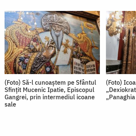
(Foto) Să-l cunoaștem pe Sfântul
(Foto) Ico
Sfințit Mucenic Ipatie, Episcopul
„Dexiokrat
Gangrei, prin intermediul icoane
„Panaghia 
sale