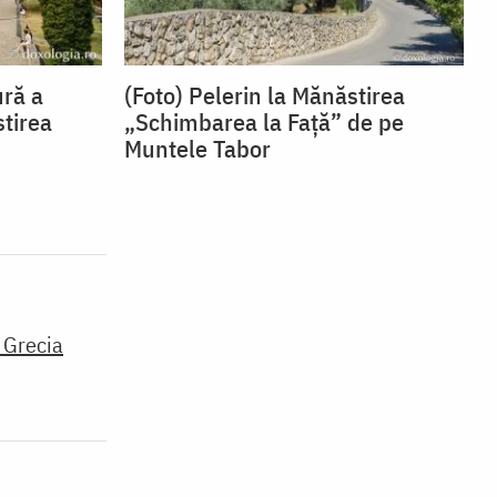
ură a
(Foto) Pelerin la Mănăstirea
stirea
„Schimbarea la Față” de pe
Muntele Tabor
 Grecia