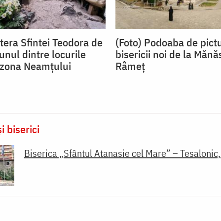
tera Sfintei Teodora de
(Foto) Podoaba de pict
 unul dintre locurile
bisericii noi de la Mănă
n zona Neamțului
Râmeț
i biserici
Biserica „Sfântul Atanasie cel Mare” – Tesalonic,