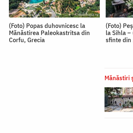
(Foto) Popas duhovnicesc la
(Foto) Peș
Mănăstirea Paleokastritsa din
la Sihla –
Corfu, Grecia
sfinte di
Mănăstiri ș