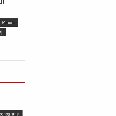
ul
Minuni
aj
conografie