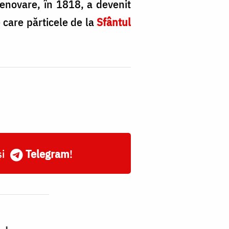
renovare, în 1818, a devenit
 care părticele de la
Sfântul
și
Telegram
!