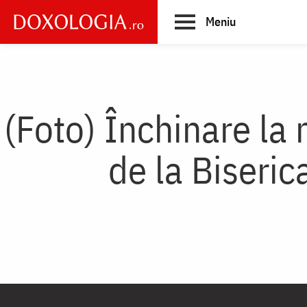
Skip
Meniu
to
main
Main
content
navigation
(Foto) Închinare la 
de la Biseric