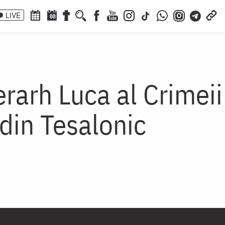
LIVE
08
erarh Luca al Crimeii
 din Tesalonic