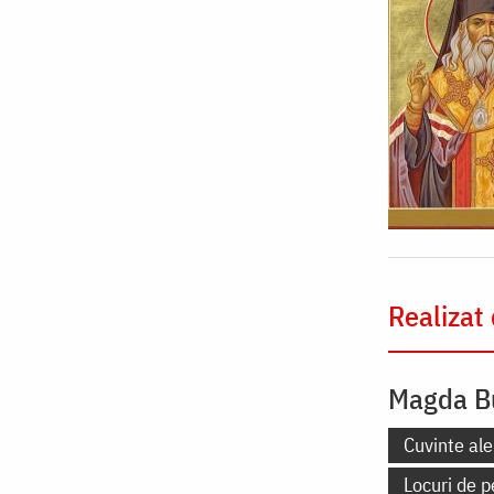
Realizat
Magda B
Cuvinte ale
Locuri de p