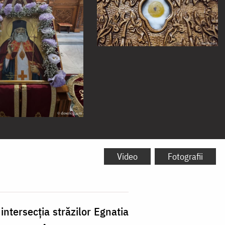
Video
Fotografii
intersecția străzilor Egnatia