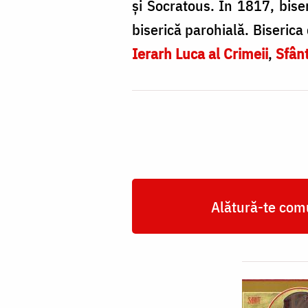
și Socratous. În 1817, bise
biserică parohială. Biserica
Ierarh Luca al Crimeii
,
Sfânt
Alătură-te comu