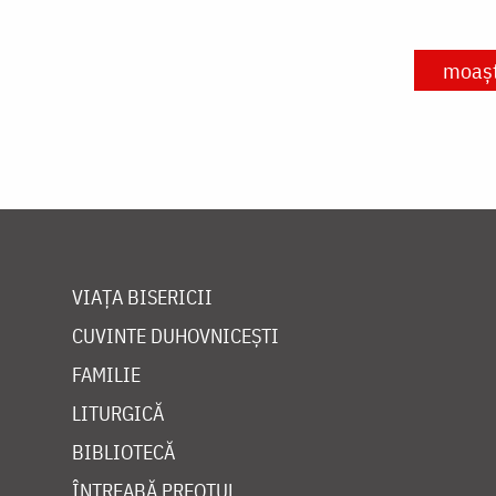
moaș
VIAȚA BISERICII
CUVINTE DUHOVNICEȘTI
FAMILIE
LITURGICĂ
BIBLIOTECĂ
ÎNTREABĂ PREOTUL