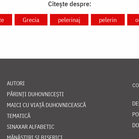
Citește despre:
te
Grecia
pelerinaj
pelerin
o
AUTORI
PĂRINȚI DUHOVNICEȘTI
DE
MAICI CU VIAȚĂ DUHOVNICEASCĂ
PO
TEMATICĂ
DO
SINAXAR ALFABETIC
MĂNĂSTIRI ȘI BISERICI