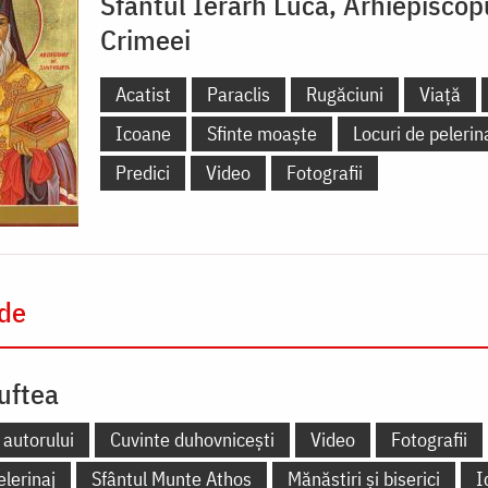
Sfântul Ierarh Luca, Arhiepiscop
Crimeei
Acatist
Paraclis
Rugăciuni
Viață
Icoane
Sfinte moaște
Locuri de pelerin
Predici
Video
Fotografii
 de
uftea
 autorului
Cuvinte duhovnicești
Video
Fotografii
elerinaj
Sfântul Munte Athos
Mănăstiri și biserici
I