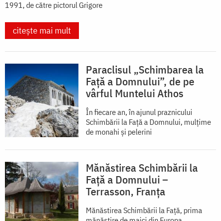
1991, de către pictorul Grigore
citește mai mult
Paraclisul „Schimbarea la
Față a Domnului”, de pe
vârful Muntelui Athos
În fiecare an, în ajunul praznicului
Schimbării la Faţă a Domnului, mulţime
de monahi şi pelerini
Mănăstirea Schimbării la
Față a Domnului –
Terrasson, Franţa
Mănăstirea Schimbării la Față, prima
mănăstire de maici din Europa