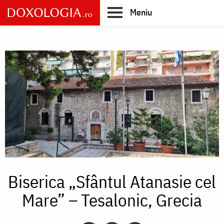
Skip
Meniu
to
main
Main
content
navigation
Biserica „Sfântul Atanasie cel
Mare” – Tesalonic, Grecia