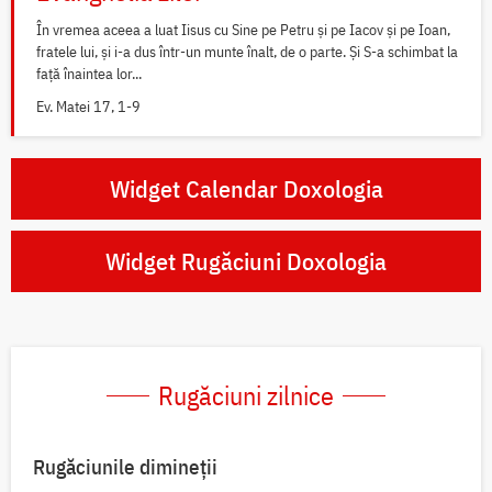
În vremea aceea a luat Iisus cu Sine pe Petru și pe Iacov și pe Ioan,
fratele lui, și i-a dus într-un munte înalt, de o parte. Și S-a schimbat la
față înaintea lor...
Ev. Matei 17, 1-9
Widget Calendar Doxologia
Widget Rugăciuni Doxologia
Rugăciuni zilnice
Rugăciunile dimineții