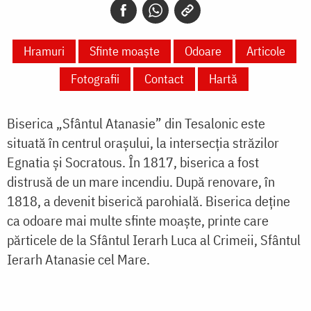
Hramuri
Sfinte moaște
Odoare
Articole
Fotografii
Contact
Hartă
Biserica „Sfântul Atanasie” din Tesalonic este
situată în centrul orașului, la intersecția străzilor
Egnatia și Socratous. În 1817, biserica a fost
distrusă de un mare incendiu. După renovare, în
1818, a devenit biserică parohială. Biserica deține
ca odoare mai multe sfinte moaște, printe care
părticele de la Sfântul Ierarh Luca al Crimeii, Sfântul
Ierarh Atanasie cel Mare.