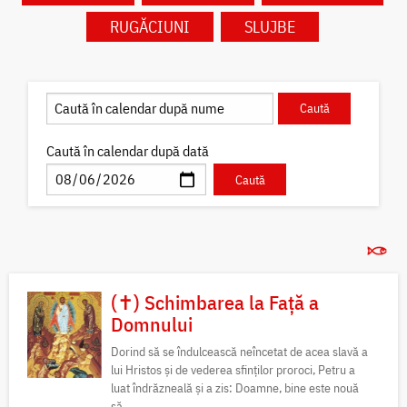
RUGĂCIUNI
SLUJBE
Caută în calendar după dată
(✝) Schimbarea la Față a
Domnului
Dorind să se îndulcească neîncetat de acea slavă a
lui Hristos și de vederea sfinților proroci, Petru a
luat îndrăzneală și a zis: Doamne, bine este nouă
să...