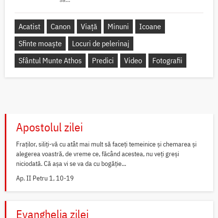
Acatist
Canon
Viață
Minuni
Icoane
Sfinte moaște
Locuri de pelerinaj
Sfântul Munte Athos
Predici
Video
Fotografii
Apostolul zilei
Fraților, siliți-vă cu atât mai mult să faceți temeinice și chemarea și
alegerea voastră, de vreme ce, făcând acestea, nu veți greși
niciodată. Că așa vi se va da cu bogăție...
Ap. II Petru 1, 10-19
Evanghelia zilei