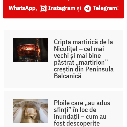
WhatsApp
,
Instagram
și
Telegram
!
Cripta martirică de la
Niculițel ‒ cel mai
vechi și mai bine
păstrat „martirion”
creștin din Peninsula
Balcanică
Ploile care „au adus
sfinți” în loc de
inundații – cum au
fost descoperite