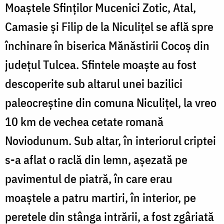
Moaștele Sfinților Mucenici Zotic, Atal,
Camasie și Filip de la Niculițel se află spre
închinare în biserica Mănăstirii Cocoș din
județul Tulcea. Sfintele moaște au fost
descoperite sub altarul unei bazilici
paleocreștine din comuna Niculițel, la vreo
10 km de vechea cetate romană
Noviodunum. Sub altar, în interiorul criptei
s-a aflat o raclă din lemn, așezată pe
pavimentul de piatră, în care erau
moaștele a patru martiri, în interior, pe
peretele din stânga intrării, a fost zgâriată