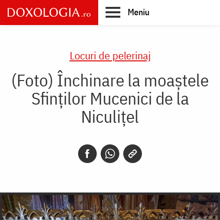
Skip
Meniu
to
main
Main
content
navigation
Locuri de pelerinaj
(Foto) Închinare la moaștele
Sfinților Mucenici de la
Niculițel