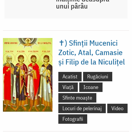
unui pârâu
✝) Sfinții Mucenici
Zotic, Atal, Camasie
și Filip de la Niculițel
Acatist
Rugăciuni
Viață
Icoane
Sfinte moaște
Locuri de pelerinaj
Video
Fotografii