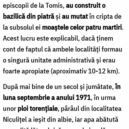
episcopii de la Tomis,
au construit o
bazilică din piatră
și
au mutat
în cripta de
la subsolul ei
moaștele celor patru martiri
.
Acest lucru este explicabil, dacă ținem
cont de faptul că ambele localităţi formau
o singură unitate administrativă şi erau
foarte apropiate (aproximativ 10-12 km).
După mai bine de un secol și jumătate,
în
luna septembrie a anului 1971
, în urma
unor
ploi torențiale
, pârâul din localitatea
Niculițel a ieșit din albie, iar apa abătută