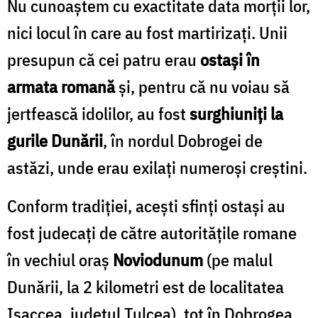
Nu cunoaștem cu exactitate data morţii lor,
nici locul în care au fost martirizaţi. Unii
presupun că cei patru erau
ostaşi în
armata romană
și, pentru că nu voiau să
jertfească idolilor, au fost
surghiuniţi la
gurile Dunării
, în nordul Dobrogei de
astăzi, unde erau exilaţi numeroşi creştini.
Conform tradiţiei, aceşti sfinţi ostaşi au
fost judecaţi de către autorităţile romane
în vechiul oraş
Noviodunum
(pe malul
Dunării, la 2 kilometri est de localitatea
Isaccea, județul Tulcea), tot în Dobrogea,