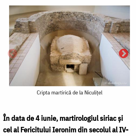
Cripta
Cripta martirică de la Niculițel
martirică
de
În data de 4 iunie, martirologiul siriac și
la
cel al Fericitului Ieronim din secolul al IV-
C
Niculițel