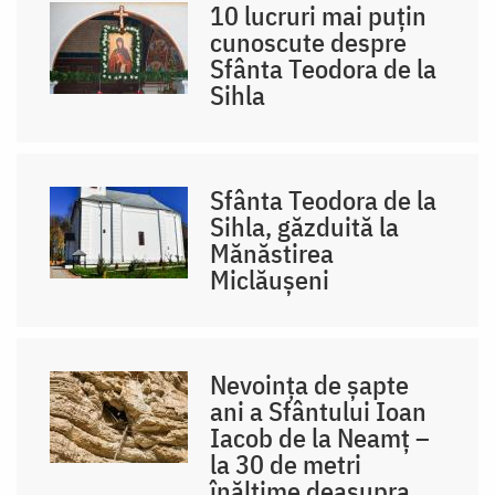
10 lucruri mai puțin
cunoscute despre
Sfânta Teodora de la
Sihla
Sfânta Teodora de la
Sihla, găzduită la
Mănăstirea
Miclăușeni
Nevoința de șapte
ani a Sfântului Ioan
Iacob de la Neamț –
la 30 de metri
înălțime deasupra