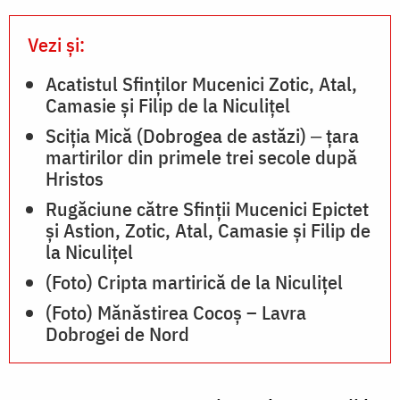
Vezi și:
Acatistul Sfinţilor Mucenici Zotic, Atal,
Camasie şi Filip de la Niculiţel
Sciția Mică (Dobrogea de astăzi) ‒ țara
martirilor din primele trei secole după
Hristos
Rugăciune către Sfinţii Mucenici Epictet
şi Astion, Zotic, Atal, Camasie și Filip de
la Niculițel
(Foto) Cripta martirică de la Niculițel
(Foto) Mănăstirea Cocoș – Lavra
Dobrogei de Nord