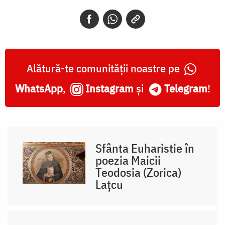
Alătură-te comunității noastre pe
WhatsApp
,
Instagram
și
Telegram
!
Sfânta Euharistie în
poezia Maicii
Teodosia (Zorica)
Lațcu