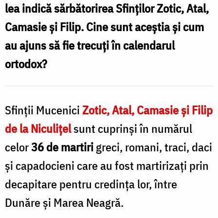
lea indică sărbătorirea Sfinților Zotic, Atal,
m
Camasie și Filip. Cine sunt aceștia și cum
l
au ajuns să fie trecuți în calendarul
N
ortodox?
Sfinții Mucenici
Zotic, Atal, Camasie și Filip
de la Niculițel
sunt cuprinşi în numărul
celor
36 de martiri
greci, romani, traci, daci
şi capadocieni care au fost martirizați prin
decapitare pentru credința lor, între
Dunăre şi Marea Neagră.