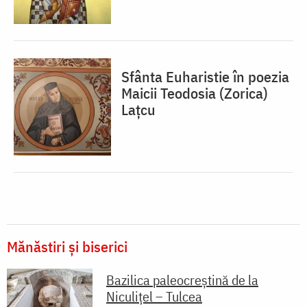
Sfânta Euharistie în poezia
Maicii Teodosia (Zorica)
Lațcu
Mănăstiri și biserici
Bazilica paleocreștină de la
Niculițel – Tulcea