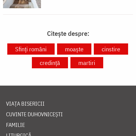
Citește despre:
Sfinți români
moaște
cinstire
credință
martiri
VIAȚA BISERICII
CUVINTE DUHOVNICEȘTI
FAMILIE
LITURGICĂ