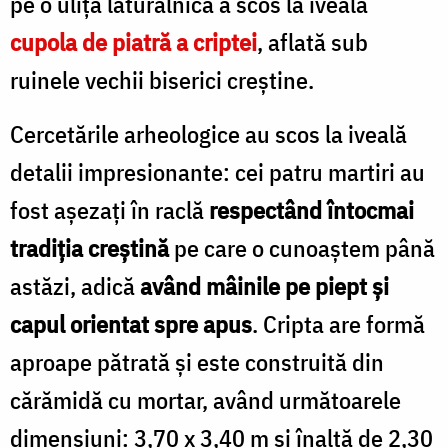
pe o uliţă lăturalnică a scos la iveală
cupola de piatră a criptei
, aflată sub
ruinele vechii biserici creştine.
Cercetările arheologice au scos la iveală
detalii impresionante: cei patru martiri au
fost așezați în raclă
respectând întocmai
tradiția creştină
pe care o cunoaştem până
astăzi, adică
având mâinile pe piept şi
capul orientat spre apus
. Cripta are formă
aproape pătrată şi este construită din
cărămidă cu mortar, având următoarele
dimensiuni: 3,70 x 3,40 m și înaltă de 2,30