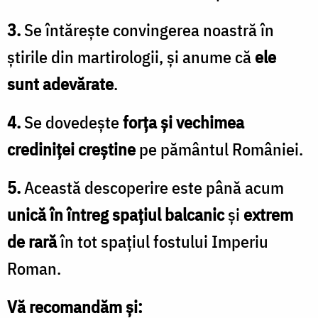
3.
Se întăreşte convingerea noastră în
ştirile din martirologii, şi anume că
ele
sunt adevărate
.
4.
Se dovedeşte
forţa şi vechimea
crediniţei creştine
pe pământul României.
5.
Această descoperire este până acum
unică în întreg spaţiul balcanic
şi
extrem
de rară
în tot spațiul fostului Imperiu
Roman.
Vă recomandăm și: