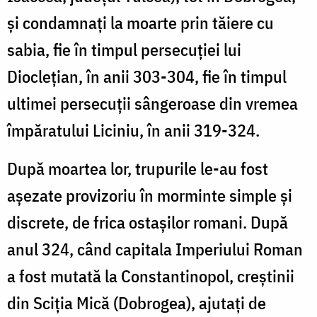
și condamnați la moarte prin tăiere cu
sabia, fie în timpul persecuţiei lui
Diocleţian, în anii 303-304, fie în timpul
ultimei persecuţii sângeroase din vremea
împăratului Liciniu, în anii 319-324.
După moartea lor, trupurile le-au fost
aşezate provizoriu în morminte simple şi
discrete, de frica ostaşilor romani. După
anul 324, când capitala Imperiului Roman
a fost mutată la Constantinopol, creştinii
din Sciţia Mică (Dobrogea), ajutaţi de