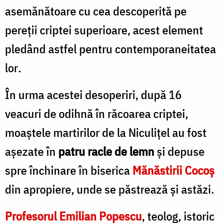
asemănătoare cu cea descoperită pe
pereţii criptei superioare, acest element
pledând astfel pentru contemporaneitatea
lor
.
În urma acestei desoperiri, după 16
veacuri de odihnă în răcoarea criptei,
moaştele martirilor de la Niculiţel au fost
aşezate în
patru racle de lemn
şi depuse
spre închinare în biserica
Mănăstirii Cocoş
din apropiere, unde se păstrează şi astăzi.
Profesorul
Emilian Popescu
, teolog, istoric