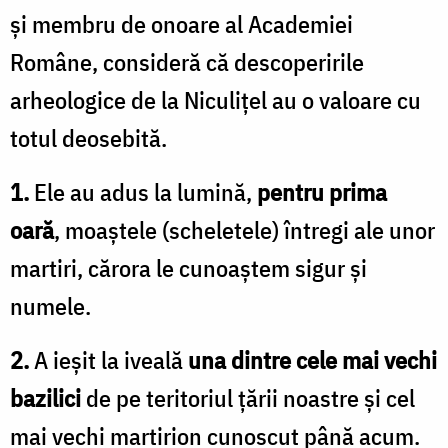
și membru de onoare al Academiei
Române, consideră că descoperirile
arheologice de la Niculiţel au o valoare cu
totul deosebită.
1.
Ele au adus la lumină,
pentru prima
oară
, moaştele (scheletele) întregi ale unor
martiri, cărora le cunoaştem sigur şi
numele.
2.
A ieşit la iveală
una dintre cele mai vechi
bazilici
de pe teritoriul ţării noastre şi cel
mai vechi martirion cunoscut până acum.