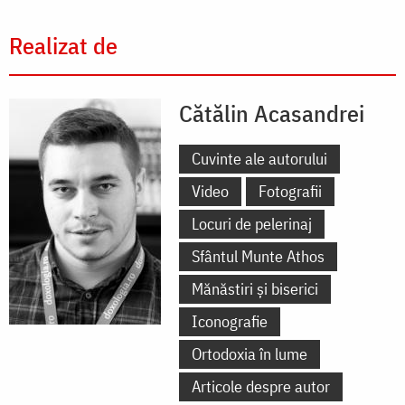
Realizat de
Cătălin Acasandrei
Cuvinte ale autorului
Video
Fotografii
Locuri de pelerinaj
Sfântul Munte Athos
Mănăstiri și biserici
Iconografie
Ortodoxia în lume
Articole despre autor