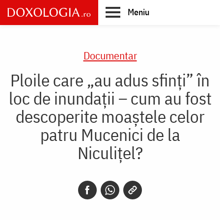
Skip
Meniu
to
main
Main
content
navigation
Documentar
Ploile care „au adus sfinți” în
loc de inundații – cum au fost
descoperite moaștele celor
patru Mucenici de la
Niculițel?