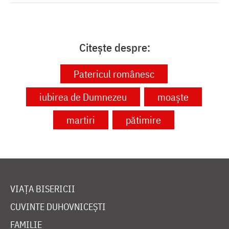
Citește despre:
Patericul românesc
iubirea de Dumnezeu
moaște
martiri
pătimire
VIAȚA BISERICII
CUVINTE DUHOVNICEȘTI
FAMILIE