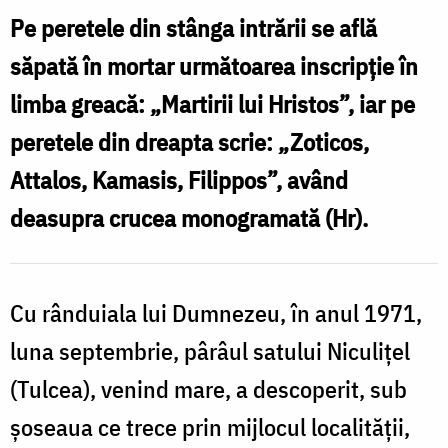
la
Pe peretele din stânga intrării se află
Niculițel
săpată în mortar următoarea inscripţie în
‒
limba greacă: „Martirii lui Hristos”, iar pe
cel
peretele din dreapta scrie: „Zoticos,
mai
Attalos, Kamasis, Filippos”, având
vechi
și
deasupra crucea monogramată (Hr).
mai
bine
Cu rânduiala lui Dumnezeu, în anul 1971,
păstrat
luna septembrie, pârâul satului Niculiţel
„martirion”
(Tulcea), venind mare, a descoperit, sub
creștin
din
şoseaua ce trece prin mijlocul localităţii,