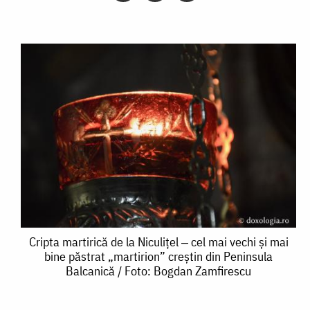
Cripta
Cripta martirică de la Niculițel ‒ cel mai vechi și mai
bine păstrat „martirion” creștin din Peninsula
martirică
Balcanică / Foto: Bogdan Zamfirescu
de