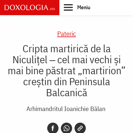
Skip
Meniu
to
main
Main
content
navigation
Pateric
Cripta martirică de la
Niculițel ‒ cel mai vechi și
mai bine păstrat „martirion”
creștin din Peninsula
Balcanică
Arhimandritul Ioanichie Bălan