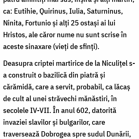
ca: Eutihie, Quirinus, Iulia, Saturninus,
Ninita, Fortunio şi alţi 25 ostaşi ai lui
Hristos, ale căror nume nu sunt scrise în
aceste sinaxare (vieţi de sfinţi).
Deasupra criptei martirice de la Niculiţel s-
a construit o bazilică din piatră şi
cărămidă, care a servit, probabil, ca lăcaş
de cult al unei străvechi mănăstiri, în
secolele IV-VII. În anul 602, datorită
invaziei slavilor şi bulgarilor, care
traversează Dobrogea spre sudul Dunării,