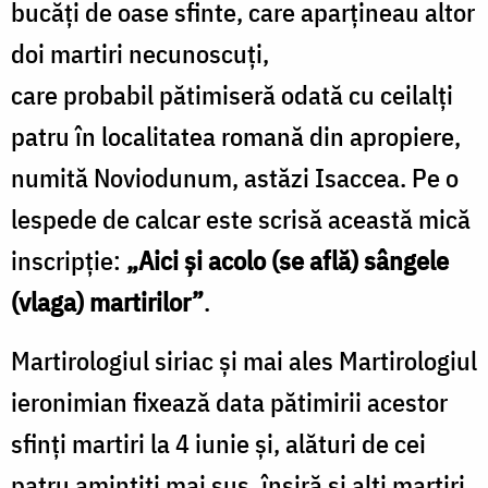
bucăţi de oase sfinte, care aparţineau altor
doi martiri necunoscuţi,
care probabil pătimiseră odată cu ceilalţi
patru în localitatea romană din apropiere,
numită Noviodunum, astăzi Isaccea. Pe o
lespede de calcar este scrisă această mică
inscripţie:
„Aici şi acolo (se află) sângele
(vlaga) martirilor”
.
Martirologiul siriac şi mai ales Martirologiul
ieronimian fixează data pătimirii acestor
sfinţi martiri la 4 iunie şi, alături de cei
patru amintiţi mai sus, înşiră şi alţi martiri,