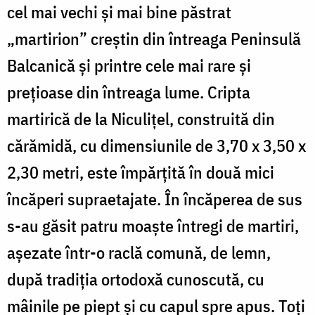
Peninsula
cel mai vechi şi mai bine păstrat
Balcanică
„martirion” creştin din întreaga Peninsulă
/
Balcanică şi printre cele mai rare şi
Foto:
preţioase din întreaga lume. Cripta
Bogdan
martirică de la Niculiţel, construită din
Zamfirescu
cărămidă, cu dimensiunile de 3,70 x 3,50 x
2,30 metri, este împărţită în două mici
încăperi supraetajate. În încăperea de sus
s-au găsit patru moaşte întregi de martiri,
aşezate într-o raclă comună, de lemn,
după tradiţia ortodoxă cunoscută, cu
mâinile pe piept şi cu capul spre apus. Toţi