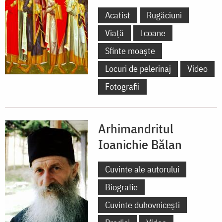
Acatist
Rugăciuni
Viață
Icoane
Sfinte moaște
Locuri de pelerinaj
Video
Fotografii
Arhimandritul
Ioanichie Bălan
Cuvinte ale autorului
Biografie
Cuvinte duhovnicești