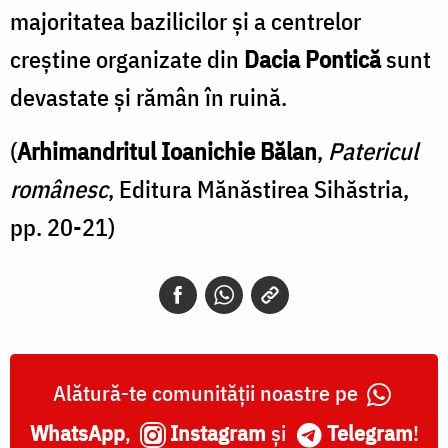
majoritatea bazilicilor şi a centrelor
creştine organizate din
Dacia Pontică
sunt
devastate şi rămân în ruină.
(
Arhimandritul Ioanichie Bălan
,
Patericul
românesc
, Editura Mănăstirea Sihăstria,
pp. 20-21)
Alătură-te comunității noastre pe
WhatsApp
,
Instagram
și
Telegram
!