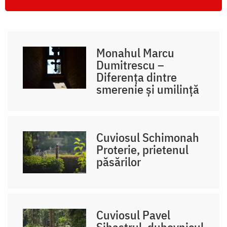
Monahul Marcu
Dumitrescu –
Diferența dintre
smerenie și umilință
Cuviosul Schimonah
Proterie, prietenul
păsărilor
Cuviosul Pavel
Sihastrul, duhovnicul