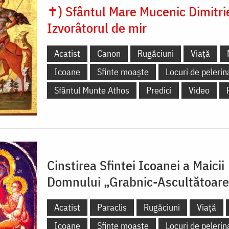
✝) Sfântul Mare Mucenic Dimitri
Izvorâtorul de mir
Acatist
Canon
Rugăciuni
Viață
Icoane
Sfinte moaște
Locuri de pelerin
Sfântul Munte Athos
Predici
Video
Cinstirea Sfintei Icoanei a Maicii
Domnului „Grabnic-Ascultătoar
Acatist
Paraclis
Rugăciuni
Viață
Icoane
Sfinte moaște
Locuri de pelerin