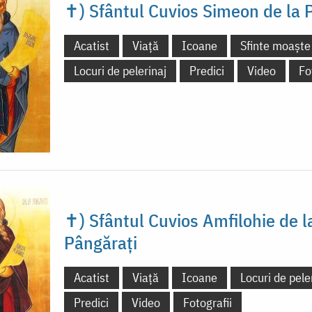
✝) Sfântul Cuvios Simeon de la 
Acatist
Viață
Icoane
Sfinte moaște
Locuri de pelerinaj
Predici
Video
Fo
✝) Sfântul Cuvios Amfilohie de l
Pângărați
Acatist
Viață
Icoane
Locuri de pele
Predici
Video
Fotografii