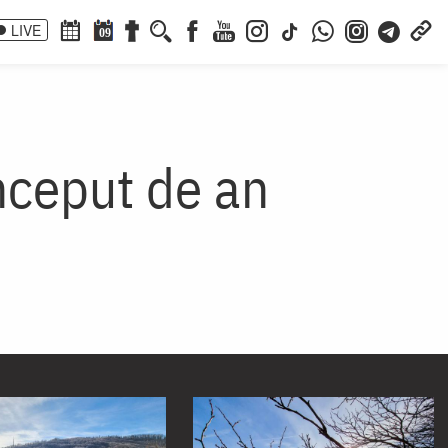
LIVE
09
început de an