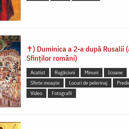
✝) Duminica a 2-a după Rusalii (
Sfinților români)
Acatist
Rugăciuni
Minuni
Icoane
Sfinte moaște
Locuri de pelerinaj
Predi
Video
Fotografii