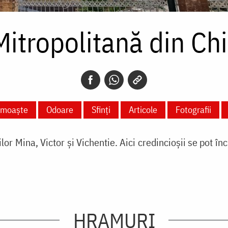
itropolitană din Ch
e moaște
Odoare
Sfinți
Articole
Fotografii
lor Mina, Victor și Vichentie. Aici credincioșii se pot î
HRAMURI