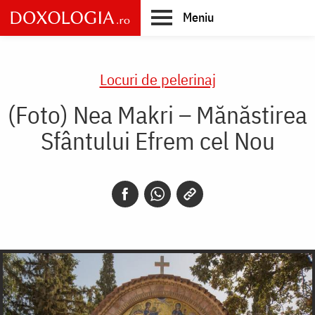
Skip
Meniu
to
main
Main
content
navigation
Locuri de pelerinaj
(Foto) Nea Makri – Mănăstirea
Sfântului Efrem cel Nou