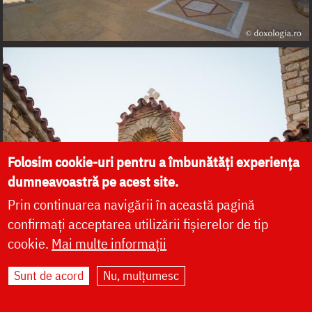
Folosim cookie-uri pentru a îmbunătăți experiența
dumneavoastră pe acest site.
Prin continuarea navigării în această pagină
confirmați acceptarea utilizării fișierelor de tip
cookie.
Mai multe informații
Sunt de acord
Nu, mulțumesc