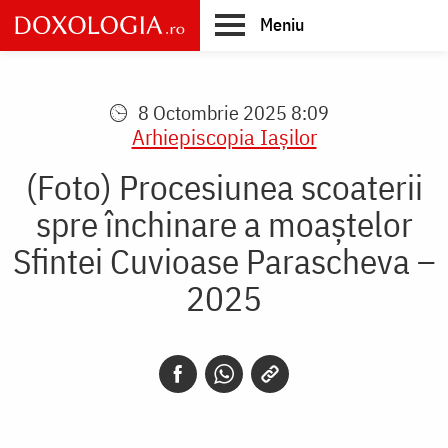
Skip
Meniu
to
main
Main
content
navigation
8 Octombrie 2025 8:09
Arhiepiscopia Iaşilor
(Foto) Procesiunea scoaterii
spre închinare a moaștelor
Sfintei Cuvioase Parascheva –
2025