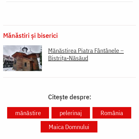
Mănăstiri și biserici
Mănăstirea Piatra Fântânele –
Bistrița-Năsăud
Citește despre:
mănăstire
pelerinaj
România
Maica Domnului