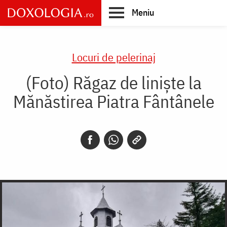
Skip
Meniu
to
main
Main
content
navigation
Locuri de pelerinaj
(Foto) Răgaz de liniște la
Mănăstirea Piatra Fântânele