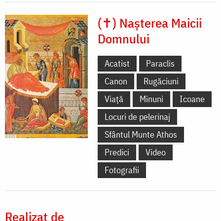
(✝) Nașterea Maicii
Domnului
Acatist
Paraclis
Canon
Rugăciuni
Viață
Minuni
Icoane
Locuri de pelerinaj
Sfântul Munte Athos
Predici
Video
Fotografii
Realizat de