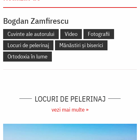
Bogdan Zamfirescu
Cuvinte ale autorului
Video
Fotografii
Locuri de pelerinaj
Mănăstiri și biserici
Ortodoxia în lume
LOCURI DE PELERINAJ
vezi mai multe »