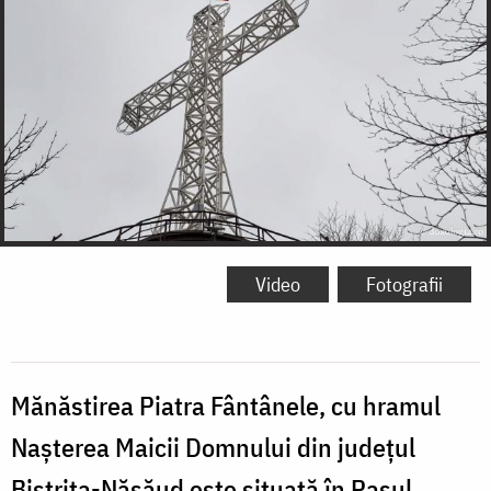
Video
Fotografii
Mănăstirea Piatra Fântânele, cu hramul
Nașterea Maicii Domnului din județul
Bistriţa-Năsăud este situată în Pasul