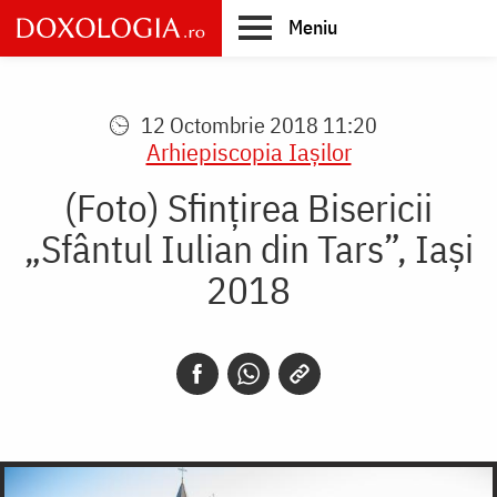
Skip
Meniu
to
main
Main
content
navigation
12 Octombrie 2018 11:20
Arhiepiscopia Iaşilor
(Foto) Sfințirea Bisericii
„Sfântul Iulian din Tars”, Iași
2018