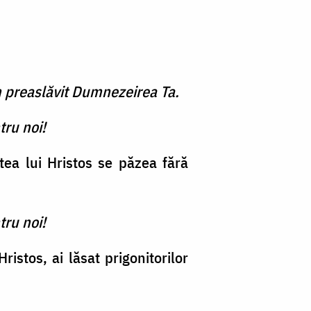
m preaslăvit Dumnezeirea Ta.
tru noi!
tea lui Hristos se păzea fără
tru noi!
ristos, ai lăsat prigonitorilor