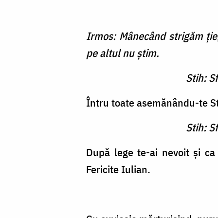
Irmos: Mânecând strigăm ţie
pe altul nu ştim.
Stih: S
Întru toate asemănându-te Stă
Stih: S
După lege te-ai nevoit şi ca 
Fericite Iulian.