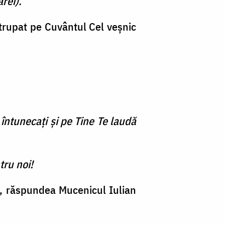
rei).
trupat pe Cuvântul Cel veşnic
 întunecaţi şi pe Tine Te laudă
tru noi!
le, răspundea Mucenicul Iulian