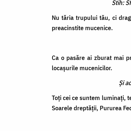
Stih: S
Nu tăria trupului tău, ci dra
preacinstite mucenice.
Ca o pasăre ai zburat mai pr
locaşurile mucenicilor.
Şi a
Toţi cei ce suntem luminaţi,
Soarele dreptăţii, Pururea Fe