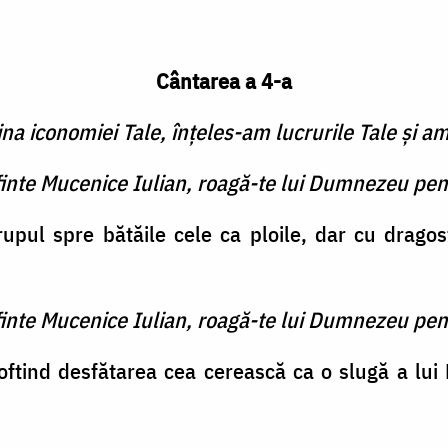
Cântarea a 4-a
a iconomiei Tale, înţeles-am lucrurile Tale şi a
finte Mucenice Iulian, roagă-te lui Dumnezeu pen
rupul spre bătăile cele ca ploile, dar cu dragos
finte Mucenice Iulian, roagă-te lui Dumnezeu pen
oftind desfătarea cea cerească ca o slugă a lui H