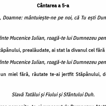
Cântarea a 5-a
, Doamne: mântuieşte-ne pe noi, că Tu eşti Dum
finte Mucenice Iulian, roagă-te lui Dumnezeu pen
pânului, prealăudate, ai stat la divanul cel fără
finte Mucenice Iulian, roagă-te lui Dumnezeu pen
un miel fără, răutate te-ai jertfit Stăpânului, 
Slavă Tatălui şi Fiului şi Sfântului Duh.