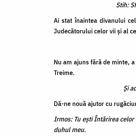
Stih: S
Ai stat înaintea divanului cel
Judecătorului celor vii şi al c
Nu am ajuns fără de minte, a 
Treime.
Şi a
Dă-ne nouă ajutor cu rugăciuni
Irmos: Tu eşti Întărirea celor
duhul meu.