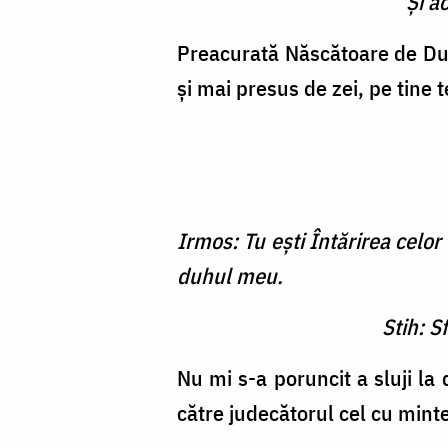
Şi a
Preacurată Născătoare de Dum
şi mai presus de zei, pe tine 
Irmos: Tu eşti Întărirea celor
duhul meu.
Stih: S
Nu mi s-a poruncit a sluji la
către judecătorul cel cu minte