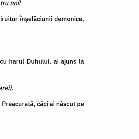
tru noi!
iruitor înşelăciunii demonice,
cu harul Duhului, ai ajuns la
rei).
Preacurată, căci ai născut pe