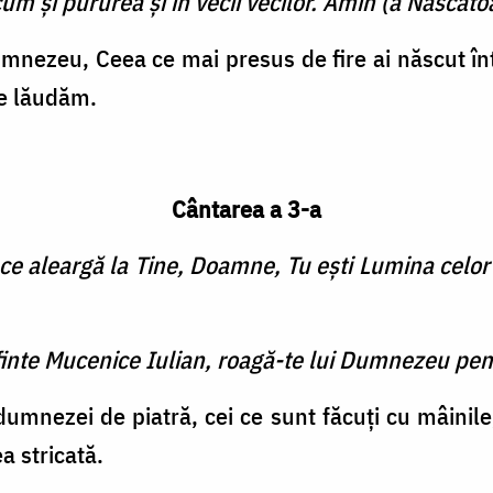
cum şi pururea şi în vecii vecilor. Amin (a Născătoa
nezeu, Ceea ce mai presus de fire ai născut în
te lăudăm.
Cântarea a 3-a
 ce aleargă la Tine, Doamne, Tu eşti Lumina celor
finte Mucenice Iulian, roagă-te lui Dumnezeu pen
 dumnezei de piatră, cei ce sunt făcuţi cu mâini
a stricată.