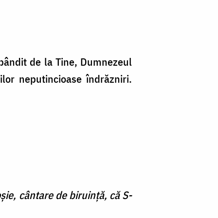
obândit de la Tine, Dumnezeul
lor neputincioase îndrăzniri.
ie, cântare de biruinţă, că S-