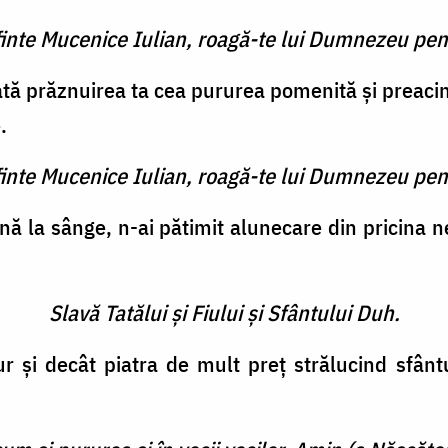
finte Mucenice Iulian, roagă-te lui Dumnezeu pen
dată prăznuirea ta cea pururea pomenită şi preacins
.
finte Mucenice Iulian, roagă-te lui Dumnezeu pen
 la sânge, n-ai pătimit alunecare din pricina ne
Slavă Tatălui şi Fiului şi Sfântului Duh.
 şi decât piatra de mult preţ strălucind sfânt