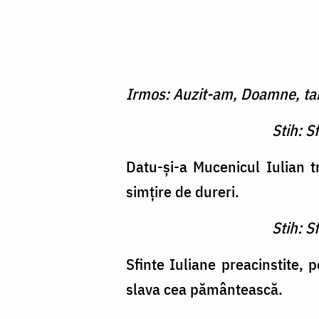
Irmos: Auzit-am, Doamne, tain
Stih: S
Datu-şi-a Mucenicul Iulian t
simţire de dureri.
Stih: S
Sfinte Iuliane preacinstite, p
slava cea pământească.