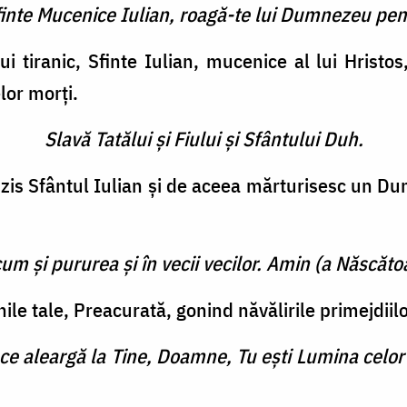
finte Mucenice Iulian, roagă-te lui Dumnezeu pen
ui tiranic, Sfinte Iulian, mucenice al lui Hristos
elor morţi.
Slavă Tatălui şi Fiului şi Sfântului Duh.
zis Sfântul Iulian şi de aceea mărturisesc un D
cum şi pururea şi în vecii vecilor. Amin (a Născătoa
le tale, Preacurată, gonind năvălirile primejdiilo
 ce aleargă la Tine, Doamne, Tu eşti Lumina celor