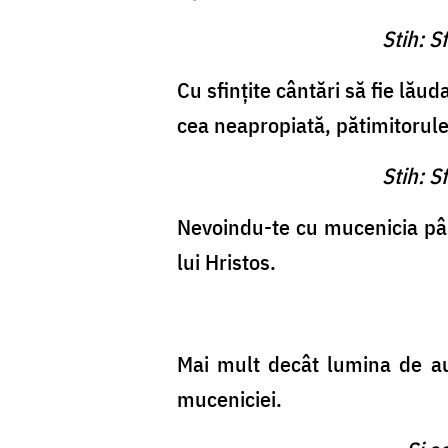
Stih: S
Cu sfinţite cântări să fie lău
cea neapropiată, pătimitorule
Stih: S
Nevoindu-te cu mucenicia până
lui Hristos.
Mai mult decât lumina de aur
muceniciei.