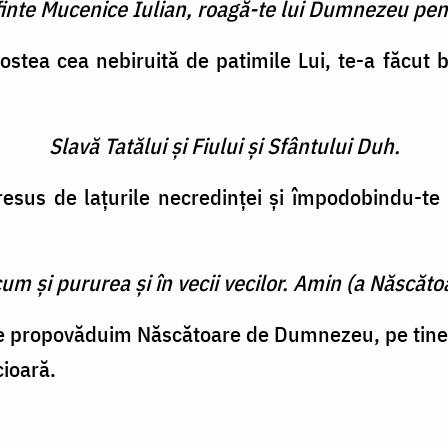
finte Mucenice Iulian, roagă-te lui Dumnezeu pen
gostea cea nebiruită de patimile Lui, te-a făcut b
Slavă Tatălui şi Fiului şi Sfântului Duh.
esus de laţurile necredinţei şi împodobindu-te 
cum şi pururea şi în vecii vecilor. Amin (a Născătoa
 te propovăduim Născătoare de Dumnezeu, pe tine 
cioară.