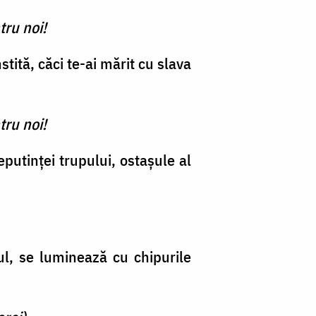
tru noi!
tită, căci te-ai mărit cu slava
tru noi!
putinţei trupului, ostaşule al
ul, se luminează cu chipurile