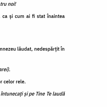
tru noi!
, ca şi cum ai fi stat înaintea
umnezeu lăudat, nedespărţit în
rei).
r celor rele.
 întunecaţi şi pe Tine Te laudă