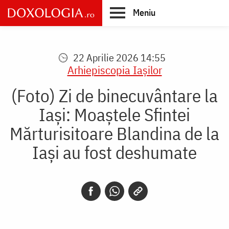
Skip
Meniu
to
main
Main
content
navigation
22 Aprilie 2026 14:55
Arhiepiscopia Iaşilor
(Foto) Zi de binecuvântare la
Iași: Moaștele Sfintei
Mărturisitoare Blandina de la
Iași au fost deshumate