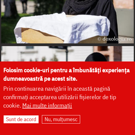
Folosim cookie-uri pentru a îmbunătăți experiența
dumneavoastră pe acest site.
Prin continuarea navigării în această pagină
confirmați acceptarea utilizării fișierelor de tip
cookie.
Mai multe informații
Sunt de acord
Nu, mulțumesc