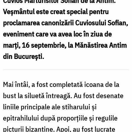
Cuvios Mărturisitor Sofian de la Antim.
Sofian
Veșmântul este creat special pentru
de
proclamarea canonizării Cuviosului Sofian,
la
eveniment care va avea loc în ziua de
Antim
marți, 16 septembrie, la Mănăstirea Antim
/
din București.
Foto:
pr.
Silviu
Mai întâi, a fost completată icoana de la
Cluci
bust la siluetă întreagă. Au fost desenate
liniile principale ale stiharului și
epitrahilului după proporțiile și regulile
picturii bizantine. Apoi, au fost lucrate