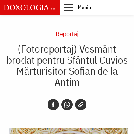
Skip
Meniu
to
main
Main
content
navigation
Reportaj
(Fotoreportaj) Veșmânt
brodat pentru Sfântul Cuvios
Mărturisitor Sofian de la
Antim