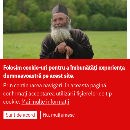
Folosim cookie-uri pentru a îmbunătăți experiența
dumneavoastră pe acest site.
Vichentie, monahul care a dormit în sicriu
Prin continuarea navigării în această pagină
ca să nu se mai teamă de moarte
confirmați acceptarea utilizării fișierelor de tip
cookie.
Mai multe informații
Sunt de acord
Nu, mulțumesc
Comoara Părintelui Teofil
de la Pângărați