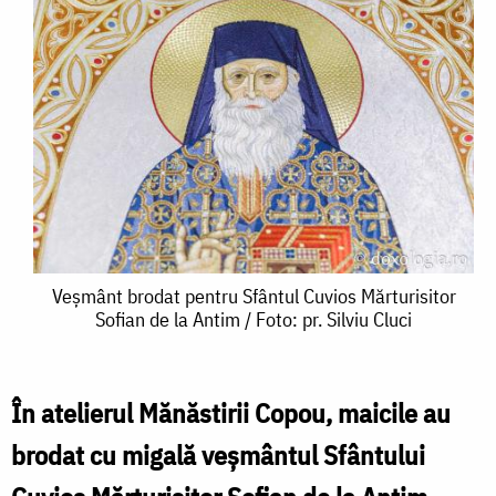
Veșmânt
Veșmânt brodat pentru Sfântul Cuvios Mărturisitor
Sofian de la Antim / Foto: pr. Silviu Cluci
brodat
pentru
Sfântul
În atelierul Mănăstirii Copou, maicile au
Cuvios
brodat cu migală veșmântul Sfântului
Mărturisitor