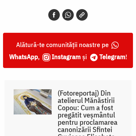
Alătură-te comunității noastre pe
WhatsApp
,
Instagram
și
Telegram
!
(Fotoreportaj) Din
atelierul Mănăstirii
Copou: Cum a fost
pregătit veșmântul
pentru proclamarea
canonizării Sfintei