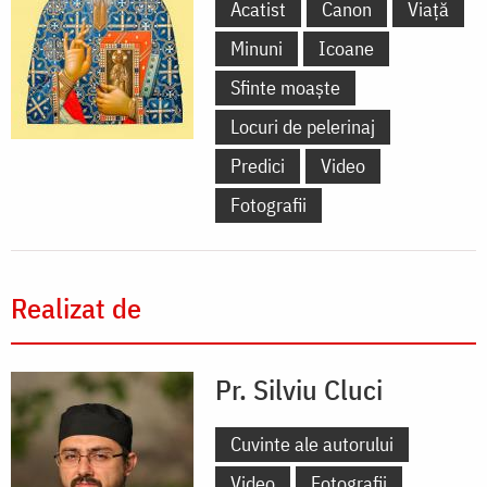
Acatist
Canon
Viață
Minuni
Icoane
Sfinte moaște
Locuri de pelerinaj
Predici
Video
Fotografii
Realizat de
Pr. Silviu Cluci
Cuvinte ale autorului
Video
Fotografii