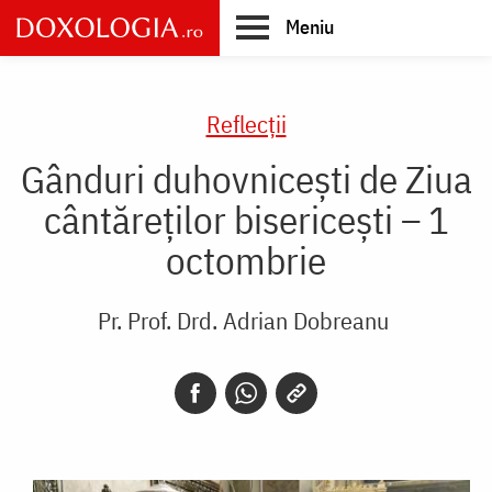
Skip
Meniu
to
main
Main
content
navigation
Reflecții
Gânduri duhovnicești de Ziua
cântăreților bisericești – 1
octombrie
Pr. Prof. Drd. Adrian Dobreanu