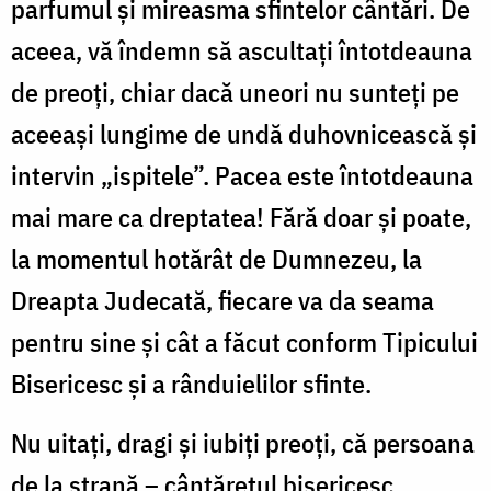
parfumul și mireasma sfintelor cântări. De
aceea, vă îndemn să ascultați întotdeauna
de preoți, chiar dacă uneori nu sunteți pe
aceeași lungime de undă duhovnicească și
intervin „ispitele”. Pacea este întotdeauna
mai mare ca dreptatea! Fără doar și poate,
la momentul hotărât de Dumnezeu, la
Dreapta Judecată, fiecare va da seama
pentru sine și cât a făcut conform Tipicului
Bisericesc și a rânduielilor sfinte.
Nu uitați, dragi și iubiți preoți, că persoana
de la strană – cântărețul bisericesc,