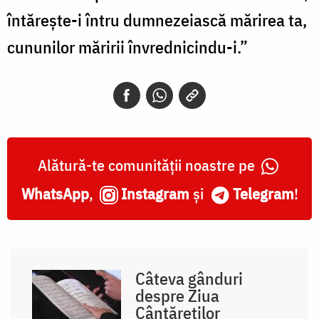
întărește-i întru dumnezeiască mărirea ta,
cununilor măririi învrednicindu-i.”
Alătură-te comunității noastre pe
WhatsApp
,
Instagram
și
Telegram
!
Câteva gânduri
despre Ziua
Cântăreților