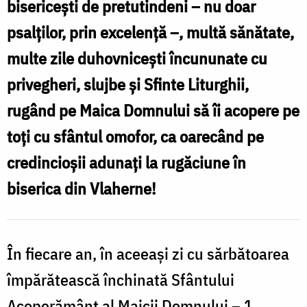
bisericești de pretutindeni – nu doar
–
psalților, prin excelență –, multă sănătate,
1
multe zile duhovnicești încununate cu
octombrie
privegheri, slujbe și Sfinte Liturghii,
/
rugând pe Maica Domnului să îi acopere pe
Foto:
toți cu sfântul omofor, ca oarecând pe
pr.
credincioșii adunați la rugăciune în
Silviu
biserica din Vlaherne!
Cluci
În fiecare an, în aceeași zi cu sărbătoarea
împărătească închinată Sfântului
Acoperământ al Maicii Domnului – 1