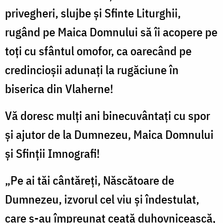
privegheri, slujbe și Sfinte Liturghii,
rugând pe Maica Domnului să îi acopere pe
toți cu sfântul omofor, ca oarecând pe
credincioșii adunați la rugăciune în
biserica din Vlaherne!
Vă doresc mulți ani binecuvântați cu spor
și ajutor de la Dumnezeu, Maica Domnului
și Sfinții Imnografi!
„Pe ai tăi cântăreți, Născătoare de
Dumnezeu, izvorul cel viu și îndestulat,
care s-au împreunat ceată duhovnicească,