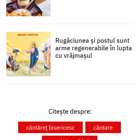
Rugăciunea și postul sunt
arme regenerabile în lupta
cu vrăjmașul
Citește despre:
cântăreț bisericesc
cântare