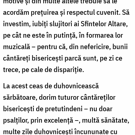
motive și din multe altele trebuie să le
acordăm prețuirea și respectul cuvenit. Să
investim, iubiți slujitori ai Sfintelor Altare,
pe cât ne este în putință, în formarea lor
muzicală – pentru că, din nefericire, bunii
cântăreți bisericești parcă sunt, pe zi ce
trece, pe cale de dispariție.
La acest ceas de duhovnicească
sărbătoare, dorim tuturor cântăreților
bisericești de pretutindeni – nu doar
psalților, prin excelență –, multă sănătate,
multe zile duhovnicești încununate cu