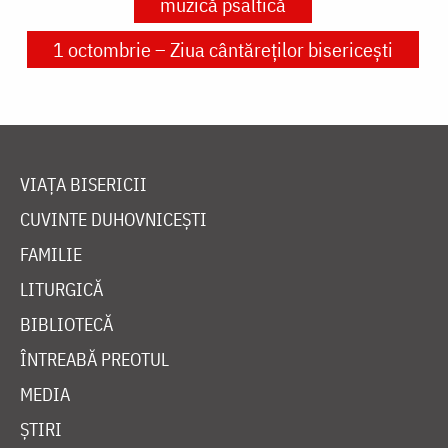
muzică psaltică
1 octombrie – Ziua cântăreților bisericești
VIAȚA BISERICII
CUVINTE DUHOVNICEȘTI
FAMILIE
LITURGICĂ
BIBLIOTECĂ
ÎNTREABĂ PREOTUL
MEDIA
ȘTIRI