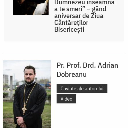
Dumnezeu înseamnă
a te smeri” – gând
aniversar de Ziua
Cântăreților
Bisericești
Pr. Prof. Drd. Adrian
Dobreanu
Cuvinte ale autorului
Video