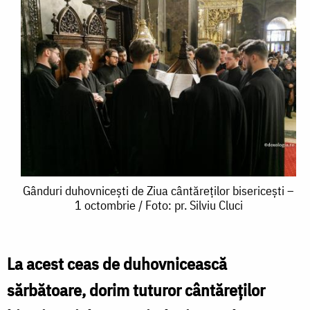
Gânduri
Gânduri duhovnicești de Ziua cântăreților bisericești –
1 octombrie / Foto: pr. Silviu Cluci
duhovnicești
de
Ziua
La acest ceas de duhovnicească
cântăreților
sărbătoare, dorim tuturor cântăreților
bisericești