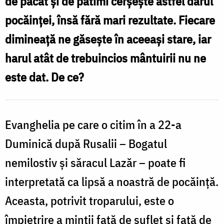
de păcat şi de patimi cerşeşte astfel darul
față
pocăinţei, însă fără mari rezultate. Fiecare
de
dimineaţă ne găseşte în aceeaşi stare, iar
mântuire
harul atât de trebuincios mântuirii nu ne
/
este dat. De ce?
Foto:
Oana
Nechifor
Evanghelia pe care o citim în a 22-a
Duminică după Rusalii – Bogatul
nemilostiv și săracul Lazăr – poate fi
interpretată ca lipsă a noastră de pocăinţă.
Aceasta, potrivit troparului, este o
împietrire a minţii faţă de suflet şi față de