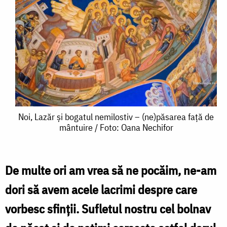
Noi,
Noi, Lazăr și bogatul nemilostiv – (ne)păsarea față de
mântuire / Foto: Oana Nechifor
Lazăr
și
bogatul
De multe ori am vrea să ne pocăim, ne-am
nemilostiv
dori să avem acele lacrimi despre care
–
vorbesc sfinţii. Sufletul nostru cel bolnav
(ne)păsarea