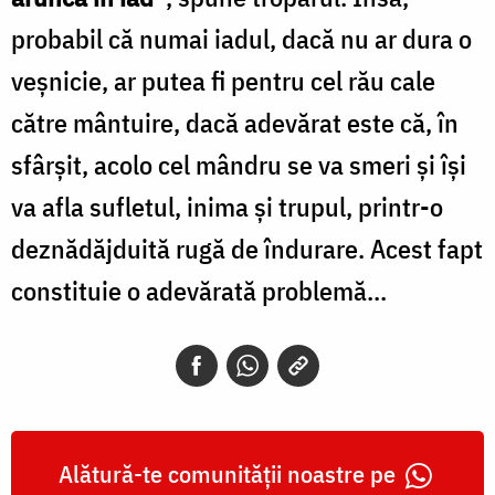
probabil că numai iadul, dacă nu ar dura o
veşnicie, ar putea fi pentru cel rău cale
către mântuire, dacă adevărat este că, în
sfârşit, acolo cel mândru se va smeri şi îşi
va afla sufletul, inima şi trupul, printr-o
deznădăjduită rugă de îndurare. Acest fapt
constituie o adevărată problemă...
Alătură-te comunității noastre pe