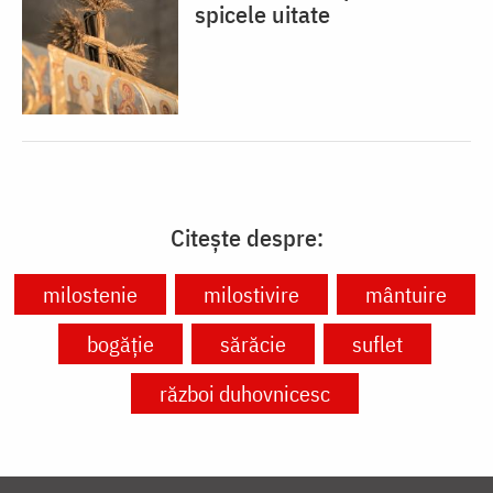
spicele uitate
Citește despre:
milostenie
milostivire
mântuire
bogăție
sărăcie
suflet
război duhovnicesc