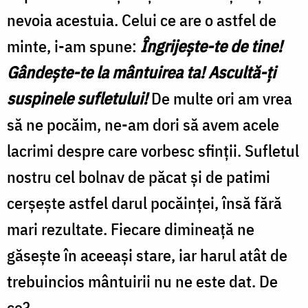
nevoia acestuia. Celui ce are o astfel de
minte, i-am spune:
Îngrijeşte-te de tine!
Gândeşte-te la mântuirea ta! Ascultă-ţi
suspinele sufletului!
De multe ori am vrea
să ne pocăim, ne-am dori să avem acele
lacrimi despre care vorbesc sfinţii. Sufletul
nostru cel bolnav de păcat şi de patimi
cerşeşte astfel darul pocăinţei, însă fără
mari rezultate. Fiecare dimineaţă ne
găseşte în aceeaşi stare, iar harul atât de
trebuincios mântuirii nu ne este dat. De
ce?