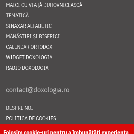
MAICI CU VIAȚĂ DUHOVNICEASCĂ
TEMATICĂ
SINAXAR ALFABETIC
MĂNĂSTIRI ȘI BISERICI
CALENDAR ORTODOX
WIDGET DOXOLOGIA
RADIO DOXOLOGIA
DESPRE NOI
POLITICA DE COOKIES
DONEAZĂ ONLINE PENTRU CATEDRALA NAȚIONALĂ
Folosim cookie-uri pentru a îmbunătăți experiența