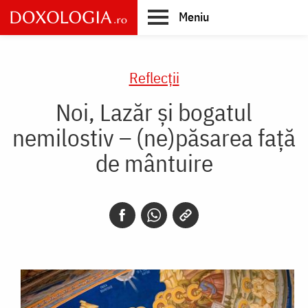
Skip
Meniu
to
main
Main
content
navigation
Reflecții
Noi, Lazăr și bogatul
nemilostiv – (ne)păsarea față
de mântuire