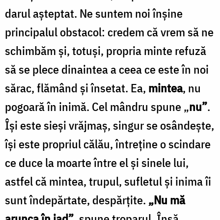
darul aşteptat. Ne suntem noi înşine
principalul obstacol: credem că vrem să ne
schimbăm şi, totuşi, propria minte refuză
să se plece dinaintea a ceea ce este în noi
sărac, flămând şi însetat. Ea,
mintea
, nu
pogoară în inimă. Cel mândru spune „
nu”
.
Îşi este sieşi vrăjmaş, singur se osândeşte,
îşi este propriul călău, întreţine o scindare
ce duce la moarte între el şi sinele lui,
astfel că mintea, trupul, sufletul şi inima îi
sunt îndepărtate, despărţite.
„Nu mă
arunca în iad”
, spune troparul. Însă,