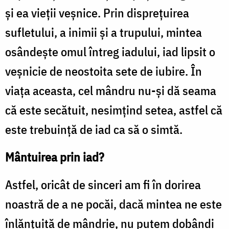
şi ea vieţii veşnice. Prin dispreţuirea
sufletului, a inimii şi a trupului, mintea
osândeşte omul întreg iadului, iad lipsit o
veşnicie de neostoita sete de iubire. În
viaţa aceasta, cel mândru nu-şi dă seama
că este secătuit, nesimţind setea, astfel că
este trebuinţă de iad ca să o simtă.
Mântuirea prin iad?
Astfel, oricât de sinceri am fi în dorirea
noastră de a ne pocăi, dacă mintea ne este
înlănţuită de mândrie, nu putem dobândi