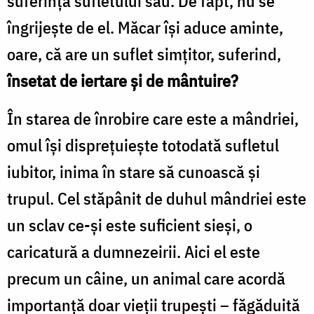
suferinţa sufletului său. De fapt, nu se
îngrijeşte de el. Măcar îşi aduce aminte,
oare, că are un suflet simţitor, suferind,
însetat de iertare şi de mântuire?
În starea de înrobire care este a mândriei,
omul îşi dispreţuieşte totodată sufletul
iubitor, inima în stare să cunoască şi
trupul. Cel stăpânit de duhul mândriei este
un sclav ce-şi este suficient sieşi, o
caricatură a dumnezeirii. Aici el este
precum un câine, un animal care acordă
importanţă doar vieţii trupeşti – făgăduită