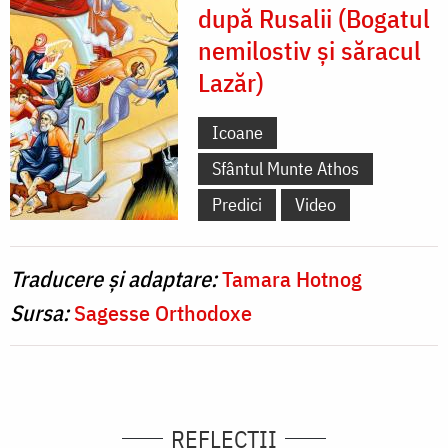
după Rusalii (Bogatul
nemilostiv și săracul
Lazăr)
Icoane
Sfântul Munte Athos
Predici
Video
Traducere și adaptare:
Tamara Hotnog
Sursa:
Sagesse Orthodoxe
REFLECȚII