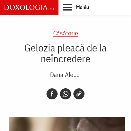
Skip
Meniu
to
main
Main
content
navigation
Căsătorie
Gelozia pleacă de la
neîncredere
Dana Alecu