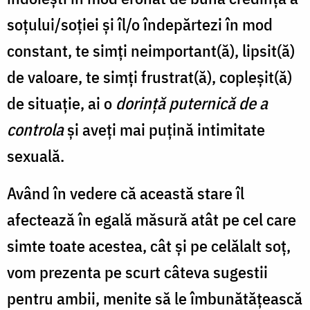
soţului/soţiei şi îl/o îndepărtezi în mod
constant, te simţi neimportant(ă), lipsit(ă)
de valoare, te simţi frustrat(ă), copleşit(ă)
de situaţie, ai o
dorinţă puternică de a
controla
şi aveţi mai puţină intimitate
sexuală.
Având în vedere că această stare îl
afectează în egală măsură atât pe cel care
simte toate acestea, cât şi pe celălalt soț,
vom prezenta pe scurt câteva sugestii
pentru ambii, menite să le îmbunătăţească