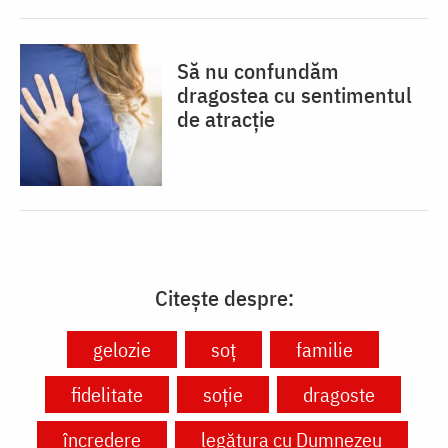
Să nu confundăm
dragostea cu sentimentul
de atracție
Citește despre:
gelozie
soț
familie
fidelitate
soție
dragoste
încredere
legătura cu Dumnezeu