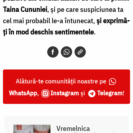
Taina Cununiei
, și pe care suspiciunea ta
cel mai probabil le-a întunecat,
şi exprimă-
ţi în mod deschis sentimentele
.
Alătură-te comunității noastre pe
WhatsApp
,
Instagram
și
Telegram
!
Vremelnica