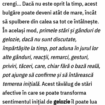
crengi… Dacă nu este oprit la timp, acest
bulgăre poate deveni atât de mare, încât
să spulbere din calea sa tot ce întâlneşte.
În acelaşi mod,
primele stări şi gânduri de
gelozie, dacă nu sunt discutate,
împărtăşite la timp, pot aduna în jurul lor
alte gânduri, reacţii, remarci, gesturi,
priviri, tăceri, care, chiar fără o bază reală,
pot ajunge să confirme şi să întărească
temerea iniţială
. Acest tăvălug de stări
afective în care se poate transforma
sentimentul iniţial de
gelozie
îl poate lua