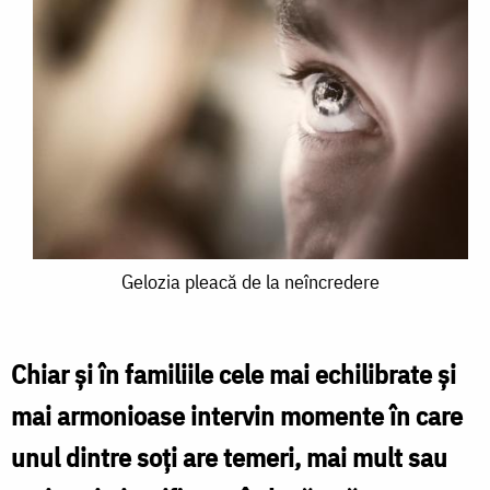
Gelozia
Gelozia pleacă de la neîncredere
pleacă
de
Chiar şi în familiile cele mai echilibrate şi
la
mai armonioase intervin momente în care
neîncredere
unul dintre soţi are temeri, mai mult sau