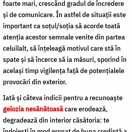
foarte mari, crescând gradul de încredere
şi de comunicare. În astfel de situaţii este
important ca soţul/soţia să acorde toată
atenţia acestor semnale venite din partea
celuilalt, să înţeleagă motivul care stă în
spate şi să încerce să ia măsuri, sporind în
acelaşi timp vigilenţa faţă de potenţialele
provocări din exterior.
Iată şi câteva indicii pentru a recunoaşte
gelozia nesănătoasă
care erodează,
degradează din interior căsătoria: te
îndoieşti în mod eronat de buna credinţă a