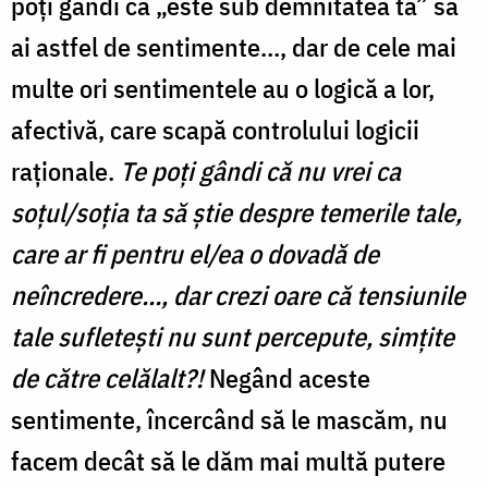
poţi gândi că „este sub demnitatea ta” să
ai astfel de sentimente…, dar de cele mai
multe ori sentimentele au o logică a lor,
afectivă, care scapă controlului logicii
raţionale.
Te poţi gândi că nu vrei ca
soţul/soţia ta să ştie despre temerile tale,
care ar fi pentru el/ea o dovadă de
neîncredere…, dar crezi oare că tensiunile
tale sufleteşti nu sunt percepute, simţite
de către celălalt?!
Negând aceste
sentimente, încercând să le mascăm, nu
facem decât să le dăm mai multă putere