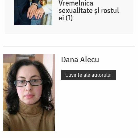
Vremelnica
sexualitate și rostul
ei (I)
Dana Alecu
Cuvinte ale autorului