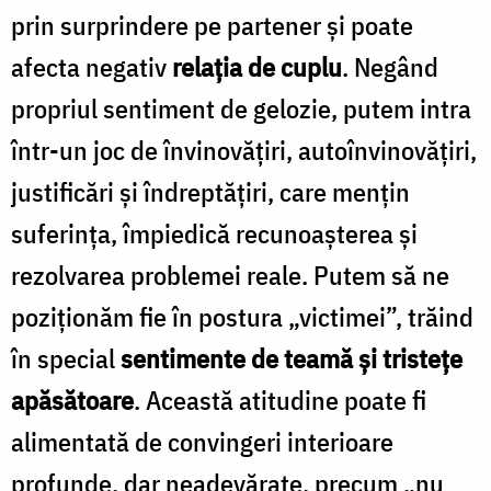
prin surprindere pe partener şi poate
afecta negativ
relaţia de cuplu
. Negând
propriul sentiment de gelozie, putem intra
într-un joc de învinovăţiri, autoînvinovăţiri,
justificări şi îndreptăţiri, care menţin
suferinţa, împiedică recunoaşterea şi
rezolvarea problemei reale. Putem să ne
poziţionăm fie în postura „victimei”, trăind
în special
sentimente de teamă şi tristeţe
apăsătoare
. Această atitudine poate fi
alimentată de convingeri interioare
profunde, dar neadevărate, precum „nu