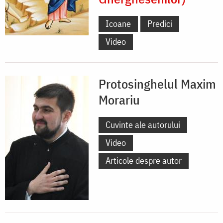
Icoane
Predici
Video
Protosinghelul Maxim
Morariu
Cuvinte ale autorului
Video
Articole despre autor