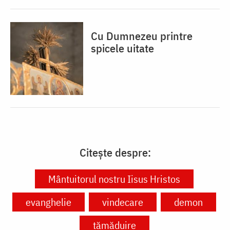
Cu Dumnezeu printre
spicele uitate
Citește despre:
Mântuitorul nostru Iisus Hristos
evanghelie
vindecare
demon
tămăduire