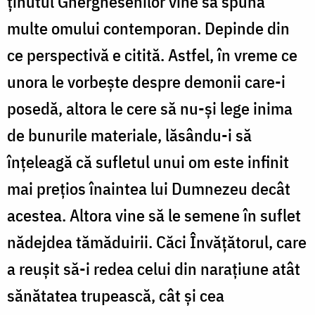
ținutul Gherghesenilor vine să spună
multe omului contemporan. Depinde din
ce perspectivă e citită. Astfel, în vreme ce
unora le vorbește despre demonii care-i
posedă, altora le cere să nu-și lege inima
de bunurile materiale, lăsându-i să
înțeleagă că sufletul unui om este infinit
mai prețios înaintea lui Dumnezeu decât
acestea. Altora vine să le semene în suflet
nădejdea tămăduirii. Căci Învățătorul, care
a reușit să-i redea celui din narațiune atât
sănătatea trupească, cât și cea