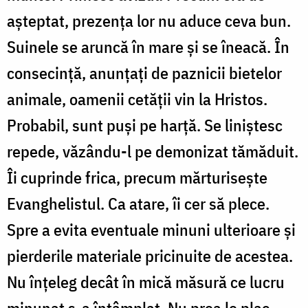
așteptat, prezența lor nu aduce ceva bun.
Suinele se aruncă în mare și se îneacă. În
consecință, anunțați de paznicii bietelor
animale, oamenii cetății vin la Hristos.
Probabil, sunt puși pe harță. Se liniștesc
repede, văzându-l pe demonizat tămăduit.
Îi cuprinde frica, precum mărturisește
Evanghelistul. Ca atare, îi cer să plece.
Spre a evita eventuale minuni ulterioare și
pierderile materiale pricinuite de acestea.
Nu înțeleg decât în mică măsură ce lucru
minunat s-a întâmplat. Nu prea le plac