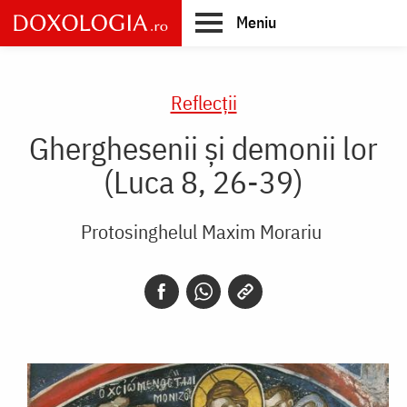
Skip
Meniu
to
main
Main
content
navigation
Reflecții
Gherghesenii și demonii lor
(Luca 8, 26-39)
Protosinghelul Maxim Morariu