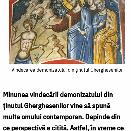
Vindecarea
Vindecarea demonizatului din ținutul Gherghesenilor
demonizatului
din
Minunea vindecării demonizatului din
ținutul
ținutul Gherghesenilor vine să spună
Gherghesenilor
multe omului contemporan. Depinde din
ce perspectivă e citită. Astfel, în vreme ce