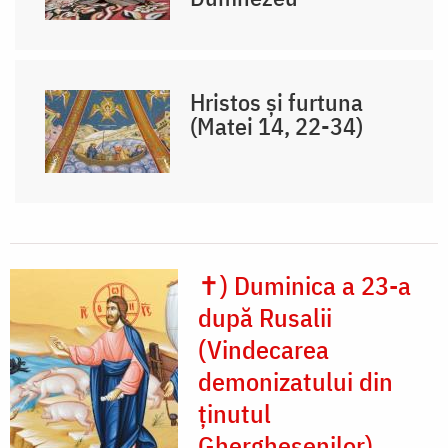
Hristos și furtuna
(Matei 14, 22-34)
✝) Duminica a 23-a
după Rusalii
(Vindecarea
demonizatului din
ținutul
Gherghesenilor)