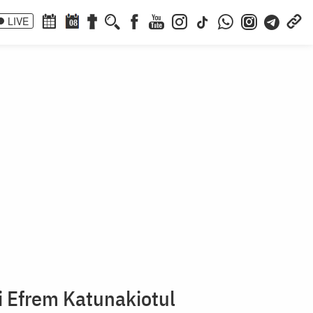
LIVE
08
i Efrem Katunakiotul