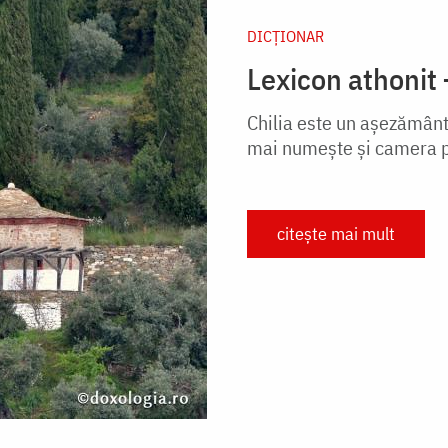
DICŢIONAR
Lexicon athonit 
Chilia este un aşezământ
mai numeşte şi camera p
citește mai mult