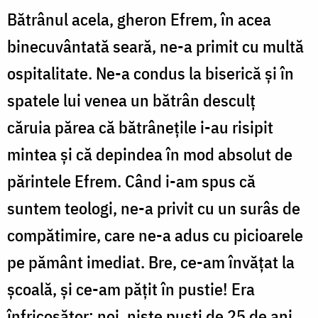
Bătrânul acela, gheron Efrem, în acea
binecuvântată seară, ne-a primit cu multă
ospitalitate. Ne-a condus la biserică și în
spatele lui venea un bătrân desculț
căruia părea că bătrânețile i-au risipit
mintea și că depindea în mod absolut de
părintele Efrem. Când i-am spus că
suntem teologi, ne-a privit cu un surâs de
compătimire, care ne-a adus cu picioarele
pe pământ imediat. Bre, ce-am învățat la
școală, și ce-am pățit în pustie! Era
înfricoșător: noi, niște puști de 25 de ani,