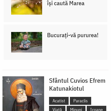
își caută Marea
Bucurați-vă pururea!
Sfântul Cuvios Efrem
Katunakiotul
Acatist
Paraclis
Viață
Minuni
Icoane