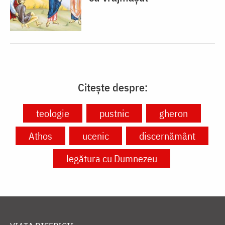
Citește despre:
teologie
pustnic
gheron
Athos
ucenic
discernământ
legătura cu Dumnezeu