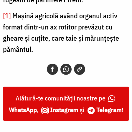
[1]
Mașină agricolă având organul activ
format dintr-un ax rotitor prevăzut cu
gheare și cuțite, care taie și mărunțește
pământul.
Alătură-te comunității noastre pe
WhatsApp
,
Instagram
și
Telegram
!