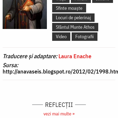
Sfinte moaște
Locuri de pelerinaj
Sfântul Munte Athos
Video
Fotografii
Traducere și adaptare:
Laura Enache
Sursa:
http://anavaseis.blogspot.ro/2012/02/1998.ht
REFLECȚII
vezi mai multe »