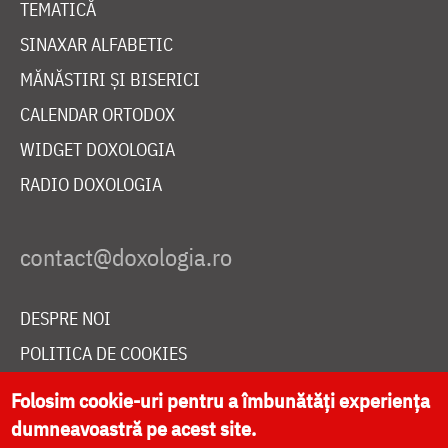
TEMATICĂ
SINAXAR ALFABETIC
MĂNĂSTIRI ȘI BISERICI
CALENDAR ORTODOX
WIDGET DOXOLOGIA
RADIO DOXOLOGIA
DESPRE NOI
POLITICA DE COOKIES
DONEAZĂ ONLINE PENTRU CATEDRALA NAȚIONALĂ
Folosim cookie-uri pentru a îmbunătăți experiența
dumneavoastră pe acest site.