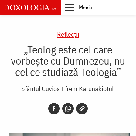
Skip
Meniu
to
main
Main
content
navigation
Reflecții
„Teolog este cel care
vorbește cu Dumnezeu, nu
cel ce studiază Teologia”
Sfântul Cuvios Efrem Katunakiotul