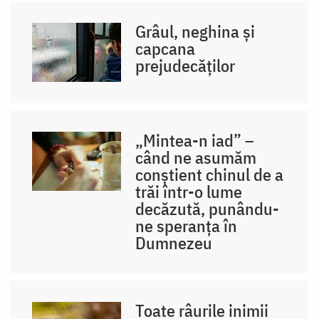
Grâul, neghina și
capcana
prejudecăților
„Mintea-n iad” –
când ne asumăm
conștient chinul de a
trăi într-o lume
decăzută, punându-
ne speranța în
Dumnezeu
Toate râurile inimii