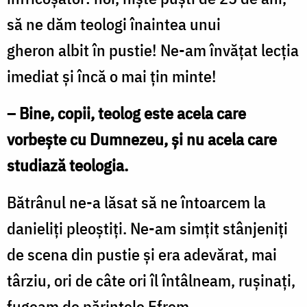
să ne dăm teologi înaintea unui
gheron albit în pustie! Ne-am învățat lecția
imediat și încă o mai țin minte!
– Bine, copii, teolog este acela care
vorbește cu Dumnezeu, și nu acela care
studiază teologia.
Bătrânul ne-a lăsat să ne întoarcem la
danieliți pleoștiți. Ne-am simțit stânjeniți
de scena din pustie și era adevărat, mai
târziu, ori de câte ori îl întâlneam, rușinați,
fugeam de părintele Efrem.