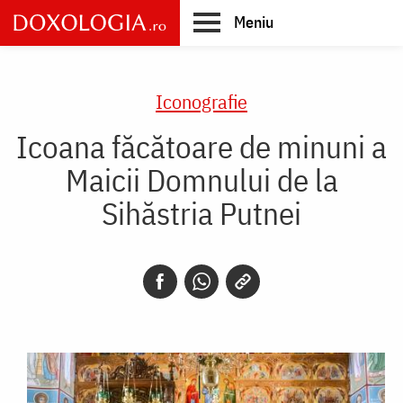
Skip
Meniu
to
main
Main
content
navigation
Iconografie
Icoana făcătoare de minuni a
Maicii Domnului de la
Sihăstria Putnei