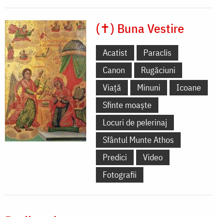
(✝) Buna Vestire
Acatist
Paraclis
Canon
Rugăciuni
Viață
Minuni
Icoane
Sfinte moaște
Locuri de pelerinaj
Sfântul Munte Athos
Predici
Video
Fotografii