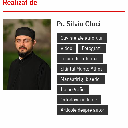
Realizat de
Pr. Silviu Cluci
Cuvinte ale autorului
Video
Fotografii
Locuri de pelerinaj
Sfântul Munte Athos
Mănăstiri și biserici
Iconografie
Ortodoxia în lume
Articole despre autor