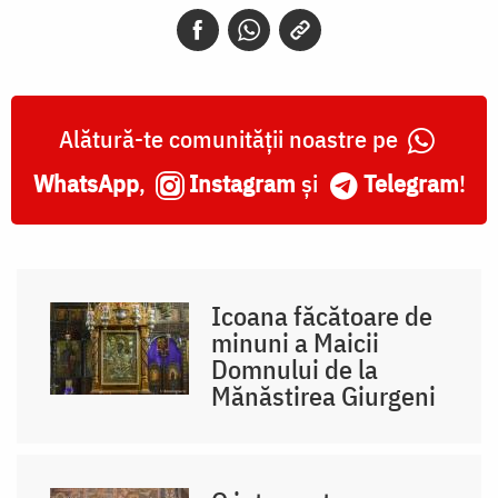
Alătură-te comunității noastre pe
WhatsApp
,
Instagram
și
Telegram
!
Icoana făcătoare de
minuni a Maicii
Domnului de la
Mănăstirea Giurgeni