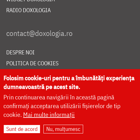
RADIO DOXOLOGIA
DESPRE NOI
POLITICA DE COOKIES
DONEAZĂ ONLINE PENTRU CATEDRALA NAȚIONALĂ
Folosim cookie-uri pentru a îmbunătăți experiența
dumneavoastră pe acest site.
Prin continuarea navigării în această pagină
LIVE
confirmați acceptarea utilizării fișierelor de tip
cookie.
Mai multe informații
Site dezvoltat de
DOXOLOGIA MEDIA
,
Sunt de acord
Nu, mulțumesc
Arhiepiscopia Iașilor | ©
doxologia.ro