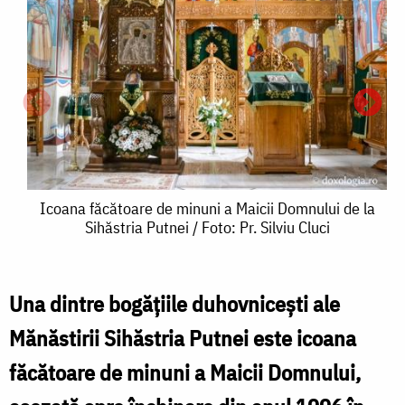
Icoana
Icoana făcătoare de minuni a Maicii Domnului de la
Sihăstria Putnei / Foto: Pr. Silviu Cluci
făcătoare
de
minuni
Una dintre bogăţiile duhovniceşti ale
f
a
Mănăstirii Sihăstria Putnei este icoana
Maicii
făcătoare de minuni a Maicii Domnului,
Domnului