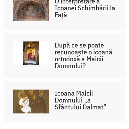
O interpretare a
Icoanei Schimbării la
Față
După ce se poate
recunoaște o icoană
ortodoxă a Maicii
Domnului?
Icoana Maicii
Domnului „a
Sfântului Dalmat”