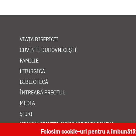
VIAȚA BISERICII
CUVINTE DUHOVNICEȘTI
FAMILIE
LITURGICĂ
BIBLIOTECĂ
ÎNTREABĂ PREOTUL
MEDIA
ȘTIRI
HRAMUL SFINTEI CUVIOASE PARASCHEVA
Folosim cookie-uri pentru a îmbunăt