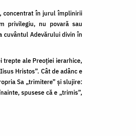
 concentrat în jurul împlinirii
acum privilegiu, nu povară sau
la cuvântul Adevărului divin în
 trepte ale Preoţiei ierarhice,
 Iisus Hristos”. Cât de adânc e
opria Sa „trimitere” şi slujire:
nainte, spusese că e „trimis”,