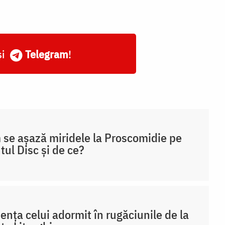
și
Telegram
!
se așază miridele la Proscomidie pe
tul Disc și de ce?
ența celui adormit în rugăciunile de la