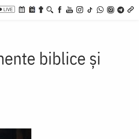
LIVE
06
ente biblice și