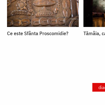
Ce este Sfânta Proscomidie?
Tămâia, ca
dia