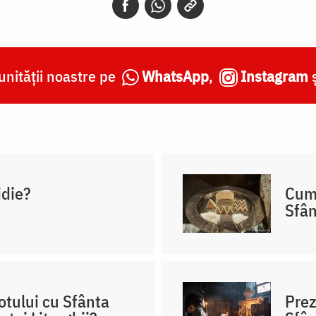
nității noastre pe
WhatsApp
,
Instagram
idie?
Cum 
Sfân
otului cu Sfânta
Prez