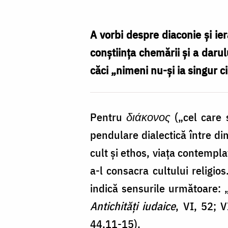
–
fundamente
A vorbi despre diaconie și ier
biblice
conştiinţa chemării şi a daru
și
căci „nimeni nu-şi ia singur 
patristice
/
Pentru
διάκονος
(„cel care 
Foto:
pendulare dialectică între dim
Oana
cult şi ethos, viaţa contemplat
Nechifor
a-l consacra cultului religio
indică sensurile următoare: „a
Antichități iudaice
, VI, 52; 
44,11-15).