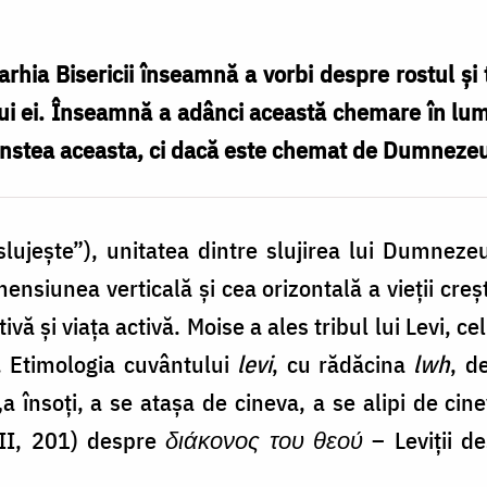
arhia Bisericii înseamnă a vorbi despre rostul şi 
lui ei. Înseamnă a adânci această chemare în lum
cinstea aceasta, ci dacă este chemat de Dumnezeu 
slujeşte”), unitatea dintre slujirea lui Dumneze
ensiunea verticală şi cea orizontală a vieţii creşti
ivă şi viaţa activă. Moise a ales tribul lui Levi, ce
s. Etimologia cuvântului
levi
, cu rădăcina
lwh
, d
 însoţi, a se ataşa de cineva, a se alipi de cine
VII, 201) despre
διάκονος του θεού
– Leviţii des