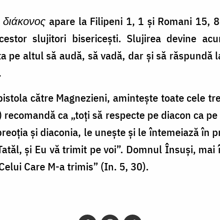
l
διάκονος
apare la Filipeni 1, 1 și Romani 15, 8,
acestor slujitori bisericeşti. Slujirea devine 
ta pe altul să audă, să vadă, dar şi să răspundă 
.
Epistola către Magnezieni, aminteşte toate cele trei
, 1) recomandă ca „toţi să respecte pe diacon ca pe
eoţia și diaconia, le uneşte şi le întemeiază în pr
tăl, şi Eu vă trimit pe voi”. Domnul Însuşi, mai î
Celui Care M-a trimis” (In. 5, 30).