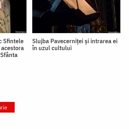
 Sfintele
Slujba Pavecerniței și intrarea ei
 acestora
în uzul cultului
 Sfânta
rie