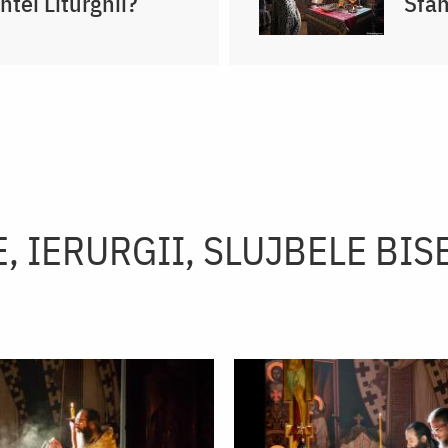
ntei Liturghii?
Sfân
, IERURGII, SLUJBELE BIS