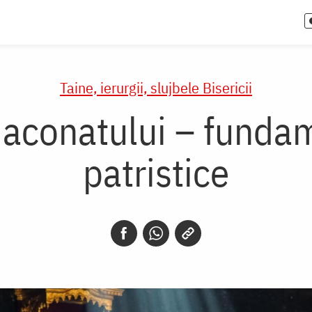
Taine, ierurgii, slujbele Bisericii
iaconatului – fundam
patristice