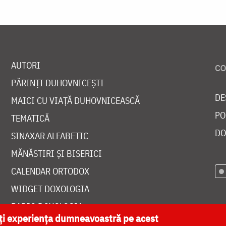
AUTORI
PĂRINȚI DUHOVNICEȘTI
DE
MAICI CU VIAȚĂ DUHOVNICEASCĂ
PO
TEMATICĂ
DO
SINAXAR ALFABETIC
MĂNĂSTIRI ȘI BISERICI
CALENDAR ORTODOX
WIDGET DOXOLOGIA
RADIO DOXOLOGIA
ăți experiența dumneavoastră pe acest