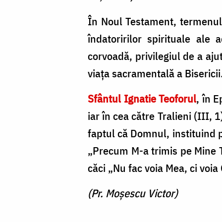
În Noul Testament, termenu
îndatoririlor spirituale ale 
corvoadă, privilegiul de a aju
viaţa sacramentală a Bisericii
Sfântul Ignatie Teoforul
, în 
iar în cea către Tralieni (III
faptul că Domnul, instituind pr
„Precum M-a trimis pe Mine Ta
căci „Nu fac voia Mea, ci voia 
(Pr. Moșescu Victor)