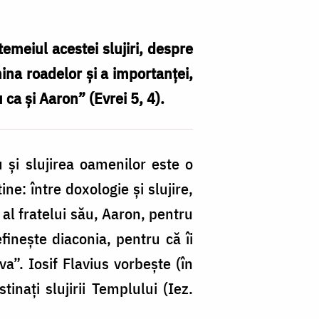
temeiul acestei slujiri, despre
ina roadelor și a importanței,
ca şi Aaron” (Evrei 5, 4).
u şi slujirea oamenilor este o
ne: între doxologie şi slujire,
l al fratelui său, Aaron, pentru
efinește diaconia, pentru că îi
va”. Iosif Flavius vorbeşte (în
tinați slujirii Templului (Iez.