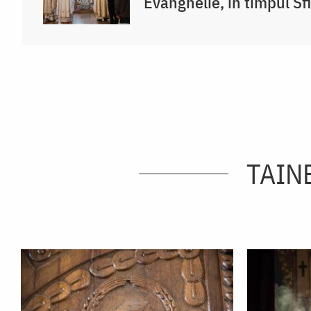
Evanghelie, în timpul Sfi
TAINE