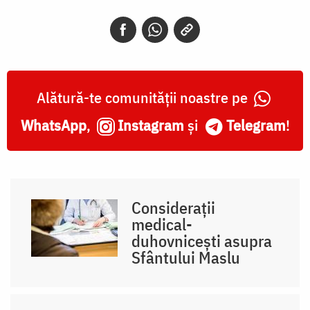
Alătură-te comunității noastre pe
WhatsApp
,
Instagram
și
Telegram
!
Considerații
medical-
duhovnicești asupra
Sfântului Maslu