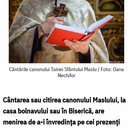
Cântările
Cântările canonului Tainei Sfântului Maslu / Foto: Oana
Nechifor
canonului
Tainei
Sfântului
Cântarea sau citirea canonului Maslului, la
Maslu
casa bolnavului sau în Biserică, are
/
menirea de a-i învredința pe cei prezenți
Foto: