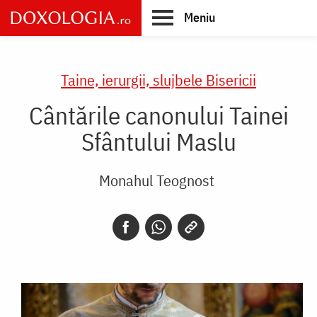
Skip
Meniu
to
main
Main
content
navigation
Taine, ierurgii, slujbele Bisericii
Cântările canonului Tainei
Sfântului Maslu
Monahul Teognost