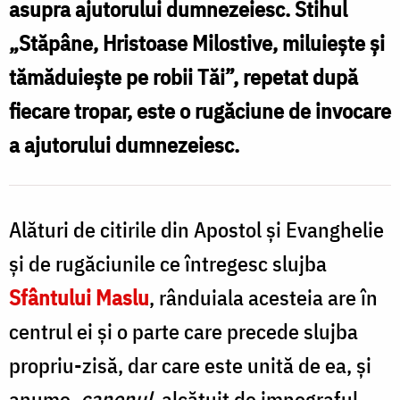
asupra ajutorului dumnezeiesc. Stihul
Oana
„Stăpâne, Hristoase Milostive, miluiește și
Nechifor
tămăduiește pe robii Tăi”, repetat după
fiecare tropar, este o rugăciune de invocare
a ajutorului dumnezeiesc.
Alături de citirile din Apostol și Evanghelie
și de rugăciunile ce întregesc slujba
Sfântului Maslu
, rânduiala acesteia are în
centrul ei și o parte care precede slujba
propriu-zisă, dar care este unită de ea, și
anume,
canonul
, alcătuit de imnograful