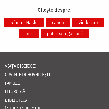
Citește despre:
Sfântul Maslu
canon
vindecare
mir
puterea rugăciunii
VIAȚA BISERICII
CUVINTE DUHOVNICEȘTI
FAMILIE
LITURGICĂ
BIBLIOTECĂ
ÎNTREABĂ PREOTUL