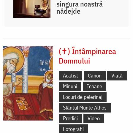
singura noastră
nădejde
(✝) Întâmpinarea
Domnului
Acatist
Canon
Viață
Minuni
Icoane
Locuri de pelerinaj
Sfântul Munte Athos
Predici
Video
Fotografii