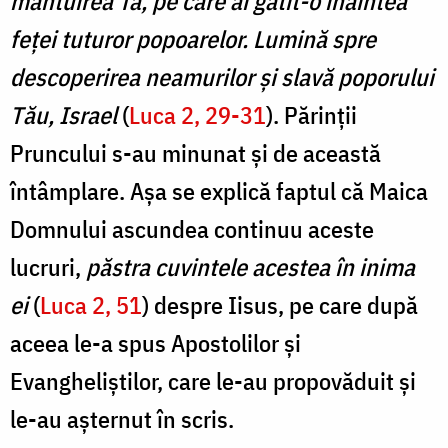
mântuirea Ta, pe care ai gătit-o înaintea
feței tuturor popoarelor. Lumină spre
descoperirea neamurilor și slavă poporului
Tău, Israel
(
Luca 2, 29-31
). Părinții
Pruncului s-au minunat și de această
întâmplare. Așa se explică faptul că Maica
Domnului ascundea continuu aceste
lucruri,
păstra cuvintele acestea în inima
ei
(
Luca 2, 51
) despre Iisus, pe care după
aceea le-a spus Apostolilor și
Evangheliștilor, care le-au propovăduit și
le-au așternut în scris.