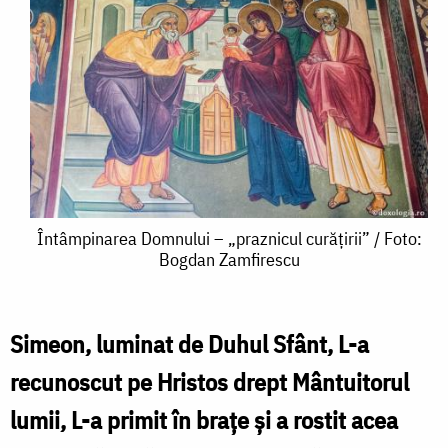
Întâmpinarea
Întâmpinarea Domnului – „praznicul curățirii” / Foto:
Bogdan Zamfirescu
Domnului
–
„praznicul
Simeon, luminat de Duhul Sfânt, L-a
curățirii”
recunoscut pe Hristos drept Mântuitorul
/
lumii, L-a primit în brațe și a rostit acea
Foto: