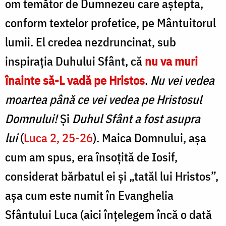
om temător de Dumnezeu care aștepta,
conform textelor profetice, pe Mântuitorul
lumii. El credea nezdruncinat, sub
inspirația Duhului Sfânt, că
nu va muri
înainte să-L vadă pe Hristos
.
Nu vei vedea
moartea până ce vei vedea pe Hristosul
Domnului!
Și
Duhul Sfânt a fost asupra
lui
(
Luca 2, 25-26
). Maica Domnului, așa
cum am spus, era însoțită de Iosif,
considerat bărbatul ei și „tatăl lui Hristos”,
așa cum este numit în Evanghelia
Sfântului Luca (aici înțelegem încă o dată