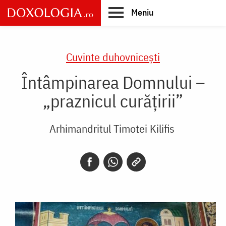
Skip
Meniu
to
main
Main
content
navigation
Cuvinte duhovnicești
Întâmpinarea Domnului –
„praznicul curățirii”
Arhimandritul Timotei Kilifis