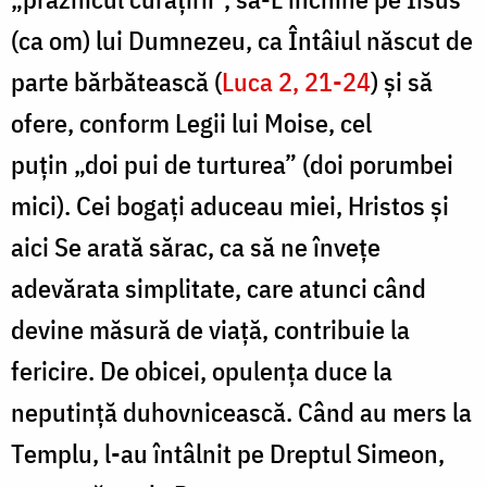
(ca om) lui Dumnezeu, ca Întâiul născut de
parte bărbătească (
Luca 2, 21-24
) și să
ofere, conform Legii lui Moise, cel
puțin „doi pui de turturea” (doi porumbei
mici). Cei bogați aduceau miei, Hristos și
aici Se arată sărac, ca să ne învețe
adevărata simplitate, care atunci când
devine măsură de viață, contribuie la
fericire. De obicei, opulența duce la
neputință duhovnicească. Când au mers la
Templu, l-au întâlnit pe Dreptul Simeon,