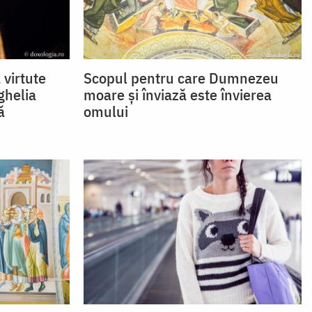
 virtute
Scopul pentru care Dumnezeu
ghelia
moare și înviază este învierea
ă
omului