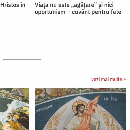
 Hristos în
Viața nu este „agățare” și nici
oportunism – cuvânt pentru fete
vezi mai multe »