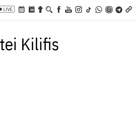
LIVE
08
i Kilifis