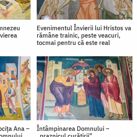
umnezeu
Evenimentul Învierii lui Hristos va
nvierea
rămâne trainic, peste veacuri,
tocmai pentru că este real
ocița Ana –
Întâmpinarea Domnului –
Domnului
„praznicul curățirii”