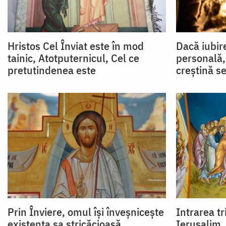
Hristos Cel Înviat este în mod
Dacă iubire
tainic, Atotputernicul, Cel ce
personală,
pretutindenea este
creștină s
Prin Înviere, omul își înveșnicește
Intrarea tr
existența sa stricăcioasă
Ierusalim