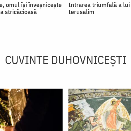
e, omul își înveșnicește
Intrarea triumfală a lui
a stricăcioasă
Ierusalim
CUVINTE DUHOVNICEȘTI