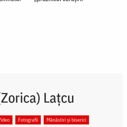
Zorica) Lațcu
Video
Fotografii
Mănăstiri și biserici