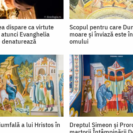
a dispare ca virtute
Scopul pentru care D
 atunci Evanghelia
moare și înviază este î
e denaturează
omului
iumfală a lui Hristos în
Dreptul Simeon și Pror
martorii Întâmpinării 