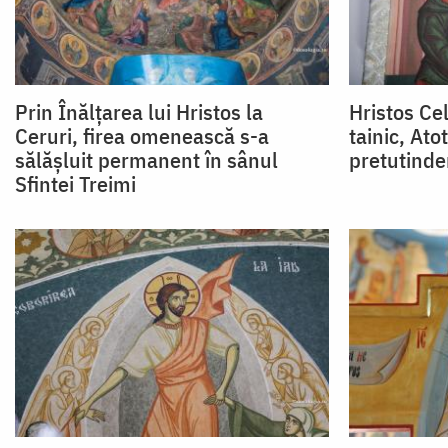
Prin Înălțarea lui Hristos la
Hristos Cel
Ceruri, firea omenească s-a
tainic, Ato
sălășluit permanent în sânul
pretutinde
Sfintei Treimi