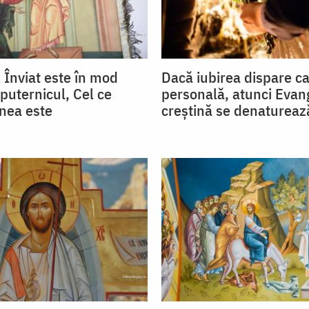
 Înviat este în mod
Dacă iubirea dispare ca
tputernicul, Cel ce
personală, atunci Evan
nea este
creștină se denatureaz