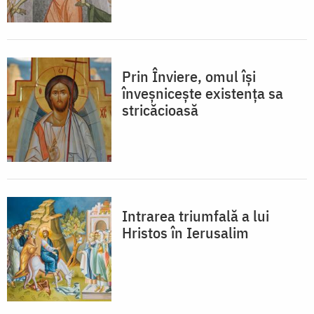
Prin Înviere, omul își
înveșnicește existența sa
stricăcioasă
Intrarea triumfală a lui
Hristos în Ierusalim