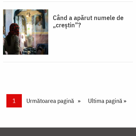
Când a apărut numele de
„creștin”?
Paginare
Current page
1
Next page
Următoarea pagină
Last page
Ultima pagină »