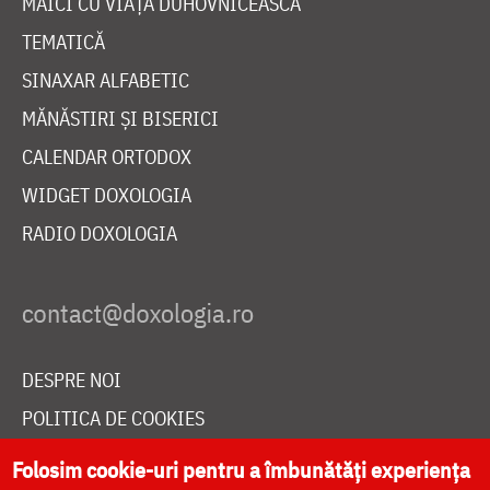
MAICI CU VIAȚĂ DUHOVNICEASCĂ
TEMATICĂ
SINAXAR ALFABETIC
MĂNĂSTIRI ȘI BISERICI
CALENDAR ORTODOX
WIDGET DOXOLOGIA
RADIO DOXOLOGIA
DESPRE NOI
POLITICA DE COOKIES
DONEAZĂ ONLINE PENTRU CATEDRALA NAȚIONALĂ
Folosim cookie-uri pentru a îmbunătăți experiența