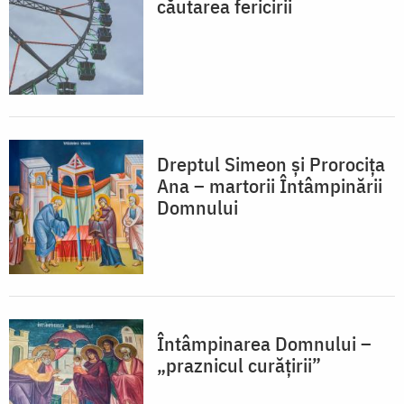
căutarea fericirii
Dreptul Simeon și Prorocița
Ana – martorii Întâmpinării
Domnului
Întâmpinarea Domnului –
„praznicul curățirii”