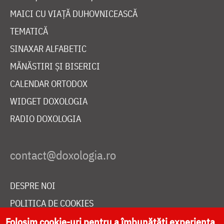
MAICI CU VIAȚĂ DUHOVNICEASCĂ
TEMATICĂ
SINAXAR ALFABETIC
MĂNĂSTIRI ȘI BISERICI
CALENDAR ORTODOX
WIDGET DOXOLOGIA
RADIO DOXOLOGIA
DESPRE NOI
POLITICA DE COOKIES
Folosim cookie-uri pentru a îmbunătăți experiența
DONEAZĂ ONLINE PENTRU CATEDRALA NAȚIONALĂ