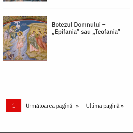
Botezul Domnului –
„Epifania” sau „Teofania”
Paginare
Current page
1
Next page
Următoarea pagină
Last page
Ultima pagină »