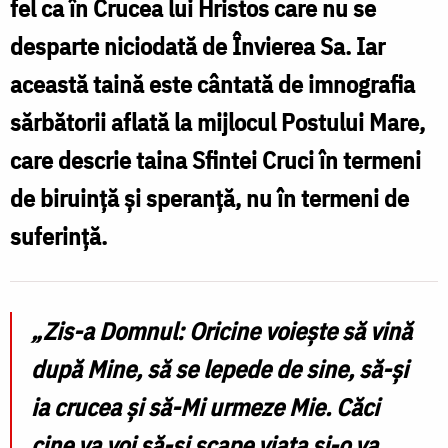
fel ca în Crucea lui Hristos care nu se
purtarea
desparte niciodată de Învierea Sa. Iar
crucii
această taină este cântată de imnografia
–
sărbătorii aflată la mijlocul Postului Mare,
scară
care descrie taina Sfintei Cruci în termeni
către
de biruință și speranță, nu în termeni de
Cer
suferință.
/
Foto:
Alexandru
„Zis-a Domnul:
Oricine voiește
să vină
Ștefănescu
după Mine,
să se lepede
de sine,
să-și
ia crucea
și
să-Mi urmeze Mie
. Căci
cine va voi să-și scape viața și-o va