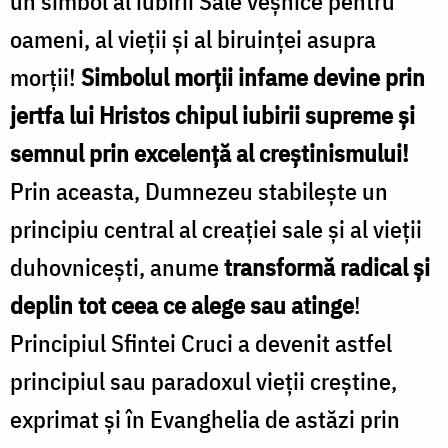
un simbol al iubirii Sale veșnice pentru
oameni, al vieții și al biruinței asupra
morții!
Simbolul morții infame devine prin
jertfa lui Hristos chipul iubirii supreme și
semnul prin excelență al creștinismului!
Prin aceasta, Dumnezeu stabilește un
principiu central al creației sale și al vieții
duhovnicești, anume
transformă radical și
deplin tot ceea ce alege sau atinge
!
Principiul Sfintei Cruci a devenit astfel
principiul sau paradoxul vieții creștine,
exprimat și în Evanghelia de astăzi prin