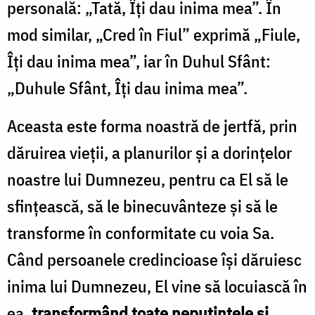
personală: „Tată, Îți dau inima mea”. În
mod similar, „Cred în Fiul” exprimă „Fiule,
Îți dau inima mea”, iar în Duhul Sfânt:
„Duhule Sfânt, Îți dau inima mea”.
Aceasta este forma noastră de jertfă, prin
dăruirea vieții, a planurilor și a dorințelor
noastre lui Dumnezeu, pentru ca El să le
sfințească, să le binecuvânteze și să le
transforme în conformitate cu voia Sa.
Când persoanele credincioase își dăruiesc
inima lui Dumnezeu, El vine să locuiască în
ea,
transformând toate neputințele și