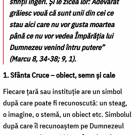
sfinții îngeri. Și le zicea lor: Adevărat
grăiesc vouă că sunt unii din cei ce
stau aici care nu vor gusta moartea
până ce nu vor vedea Împărăția lui
Dumnezeu venind întru putere”
(Marcu 8, 34-38; 9, 1).
1. Sfânta Cruce – obiect, semn și cale
Fiecare țară sau instituție are un simbol
după care poate fi recunoscută: un steag,
o imagine, o stemă, un obiect etc. Simbolul
după care îl recunoaștem pe Dumnezeul