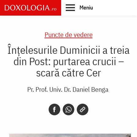
Skip
Meniu
to
main
Main
content
navigation
Puncte de vedere
Înțelesurile Duminicii a treia
din Post: purtarea crucii –
scară către Cer
Pr. Prof. Univ. Dr. Daniel Benga