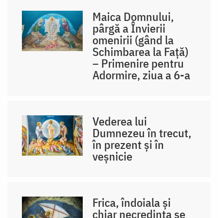
Maica Domnului,
pârgă a Învierii
omenirii (gând la
Schimbarea la Față)
– Primenire pentru
Adormire, ziua a 6-a
Vederea lui
Dumnezeu în trecut,
în prezent și în
veșnicie
Frica, îndoiala și
chiar necredința se