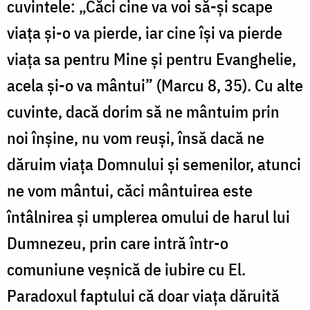
cuvintele: „Căci cine va voi să-și scape
viața și-o va pierde, iar cine își va pierde
viața sa pentru Mine și pentru Evanghelie,
acela și-o va mântui” (Marcu 8, 35). Cu alte
cuvinte, dacă dorim să ne mântuim prin
noi înșine, nu vom reuși, însă dacă ne
dăruim viața Domnului și semenilor, atunci
ne vom mântui, căci mântuirea este
întâlnirea și umplerea omului de harul lui
Dumnezeu, prin care intră într-o
comuniune veșnică de iubire cu El.
Paradoxul faptului că doar viața dăruită