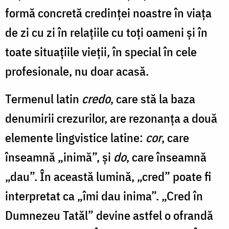
formă concretă credinței noastre în viața
de zi cu zi în relațiile cu toți oameni și în
toate situațiile vieții, în special în cele
profesionale, nu doar acasă.
Termenul latin
credo
, care stă la baza
denumirii crezurilor, are rezonanța a două
elemente lingvistice latine:
cor
, care
înseamnă „inimă”, și
do
, care înseamnă
„dau”. În această lumină, „cred” poate fi
interpretat ca „îmi dau inima”. „Cred în
Dumnezeu Tatăl” devine astfel o ofrandă