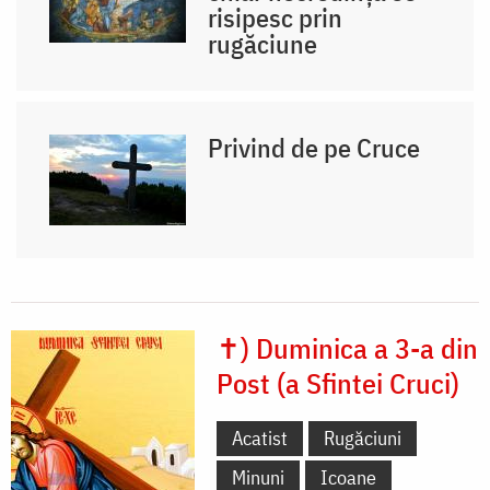
risipesc prin
rugăciune
Privind de pe Cruce
✝) Duminica a 3-a din
Post (a Sfintei Cruci)
Acatist
Rugăciuni
Minuni
Icoane