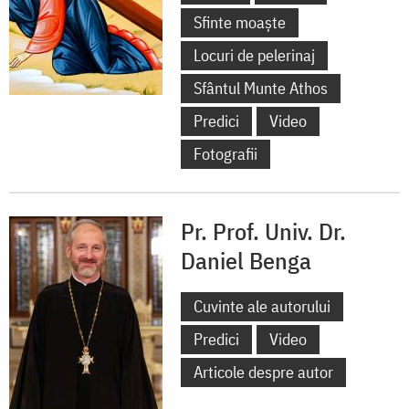
Sfinte moaște
Locuri de pelerinaj
Sfântul Munte Athos
Predici
Video
Fotografii
Pr. Prof. Univ. Dr.
Daniel Benga
Cuvinte ale autorului
Predici
Video
Articole despre autor