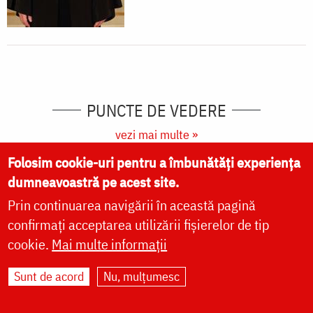
PUNCTE DE VEDERE
vezi mai multe »
Folosim cookie-uri pentru a îmbunătăți experiența
dumneavoastră pe acest site.
Prin continuarea navigării în această pagină
confirmați acceptarea utilizării fișierelor de tip
cookie.
Mai multe informații
Sunt de acord
Nu, mulțumesc