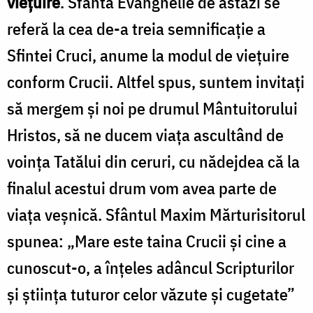
viețuire
. Sfânta Evanghelie de astăzi se
referă la cea de-a treia semnificație a
Sfintei Cruci, anume la modul de viețuire
conform Crucii. Altfel spus, suntem invitați
să mergem și noi pe drumul Mântuitorului
Hristos, să ne ducem viața ascultând de
voința Tatălui din ceruri, cu nădejdea că la
finalul acestui drum vom avea parte de
viața veșnică. Sfântul Maxim Mărturisitorul
spunea: „Mare este taina Crucii și cine a
cunoscut-o, a înțeles adâncul Scripturilor
și știința tuturor celor văzute și cugetate”