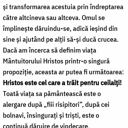
și transformarea acestuia prin îndreptarea
către altcineva sau altceva. Omul se
împlinește dăruindu-se, adică ieșind din
sine și ajutând pe alții să-și ducă crucea.
Dacă am încerca să definim viața
Mântuitorului Hristos printr-o singură
propoziție, aceasta ar putea fi următoarea:
Hristos este cel care a trăit pentru ceilalți!
Toată viața sa pământească este o
alergare după „fiii risipitori”, după cei
bolnavi, însingurați și triști, este o
continuă dăruire de vindecare,