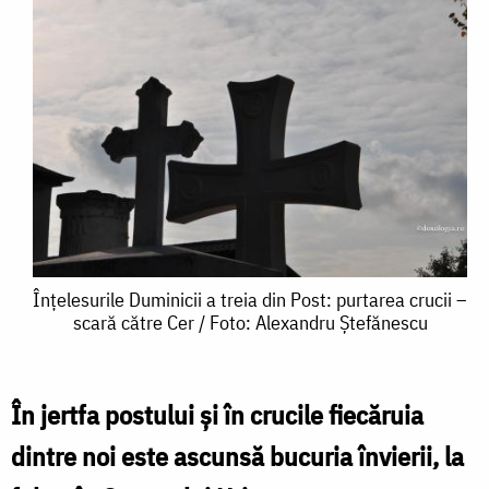
Înțelesurile
Înțelesurile Duminicii a treia din Post: purtarea crucii –
scară către Cer / Foto: Alexandru Ștefănescu
Duminicii
a
treia
În jertfa postului și în crucile fiecăruia
din
dintre noi este ascunsă bucuria învierii, la
Post: