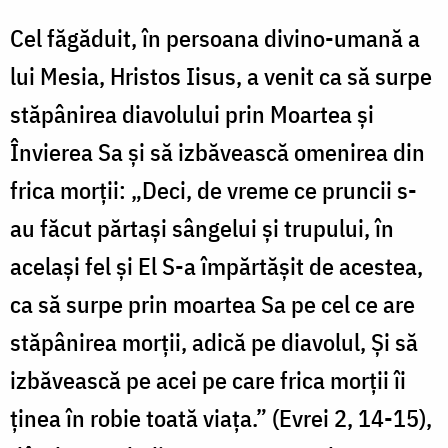
Cel făgăduit, în persoana divino-umană a
lui Mesia, Hristos Iisus, a venit ca să surpe
stăpânirea diavolului prin Moartea şi
Învierea Sa şi să izbăvească omenirea din
frica morţii: „Deci, de vreme ce pruncii s-
au făcut părtaşi sângelui şi trupului, în
acelaşi fel şi El S-a împărtăşit de acestea,
ca să surpe prin moartea Sa pe cel ce are
stăpânirea morţii, adică pe diavolul, Şi să
izbăvească pe acei pe care frica morţii îi
ţinea în robie toată viaţa.” (Evrei 2, 14-15),