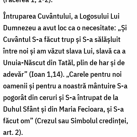
Întruparea Cuvântului, a Logosului Lui
Dumnezeu a avut loc ca o necesitate: „Şi
Cuvântul S-a făcut trup şi S-a sălăşluit
între noi şi am văzut slava Lui, slavă ca a
Unuia-Născut din Tatăl, plin de har şi de
adevăr” (Ioan 1,14). „Carele pentru noi
oamenii şi pentru a noastră mântuire S-a
pogorât din ceruri şi S-a întrupat de la
Duhul Sfânt şi din Maria Fecioara, şi S-a
făcut om” (Crezul sau Simbolul credinţei,
art. 2).