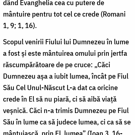
dând Evanghelia cea cu putere de
mântuire pentru tot cel ce crede (Romani
1, 9; 1, 16).
Scopul venirii Fiului lui Dumnezeu în lume
a fost și este mântuirea omului prin jertfa
răscumpărătoare de pe cruce: „Căci
Dumnezeu aşa a iubit lumea, încât pe Fiul
Său Cel Unul-Născut L-a dat ca oricine
crede în El să nu piară, ci să aibă viaţă
veşnică. Căci n-a trimis Dumnezeu pe Fiul
Său în lume ca să judece lumea, ci ca să se
mântuiască, prin El, lumea” (Ioan 3, 16-