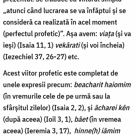
„atunci când lucrarea se va înfăptui şi se
consideră ca realizată în acel moment
(perfectul profetic)”. Aşa avem:
viaţa
(şi va
ieşi) (Isaia 11, 1)
vekārati
(şi voi încheia)
(Iezechiel 37, 26-27) etc.
Acest viitor profetic este completat de
unele expresii precum:
beacharit haiomim
(în vremurile cele de pe urmă sau la
sfârşitul zilelor) (Isaia 2, 2), şi
ācharei
kēn
(după
aceea) (Ioil 3, 1),
bāet
(în vremea
aceea) (Ieremia 3, 17),
hinne(h) iāmim