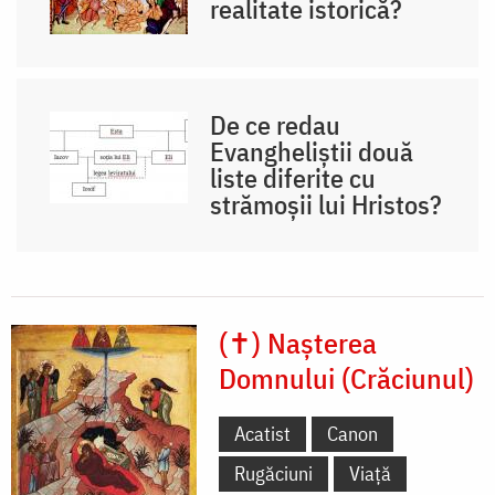
realitate istorică?
De ce redau
Evangheliștii două
liste diferite cu
strămoșii lui Hristos?
(✝) Nașterea
Domnului (Crăciunul)
Acatist
Canon
Rugăciuni
Viață