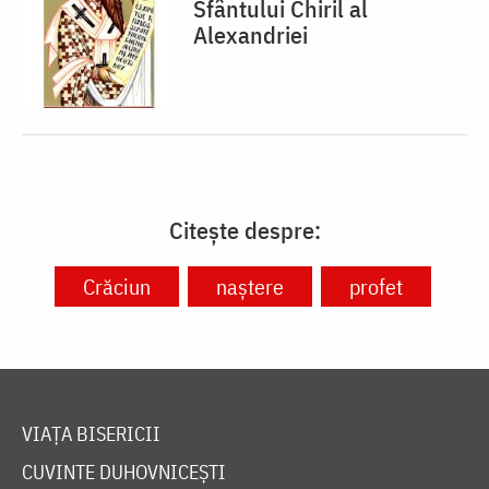
Sfântului Chiril al
Alexandriei
Citește despre:
Crăciun
naștere
profet
VIAȚA BISERICII
CUVINTE DUHOVNICEȘTI