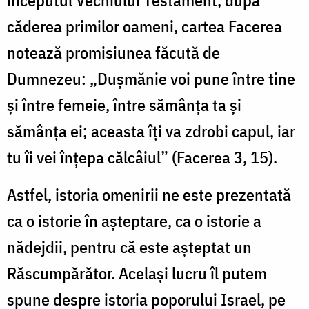
începutul Vechiului Testament, după
căderea primilor oameni, cartea Facerea
notează promisiunea făcută de
Dumnezeu: „Duşmănie voi pune între tine
şi între femeie, între sămânţa ta şi
sămânţa ei; aceasta îţi va zdrobi capul, iar
tu îi vei înţepa călcâiul” (Facerea 3, 15).
Astfel, istoria omenirii ne este prezentată
ca o istorie în aşteptare, ca o istorie a
nădejdii, pentru că este aşteptat un
Răscumpărător. Acelaşi lucru îl putem
spune despre istoria poporului Israel, pe