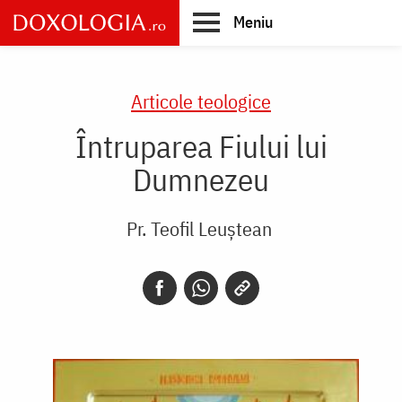
Skip
Meniu
to
main
Main
content
navigation
Articole teologice
Întruparea Fiului lui
Dumnezeu
Pr. Teofil Leuștean