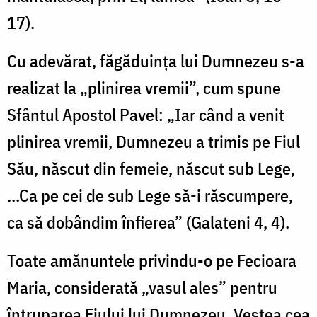
17).
Cu adevărat, făgăduinţa lui Dumnezeu s-a
realizat la „plinirea vremii”, cum spune
Sfântul Apostol Pavel: „Iar când a venit
plinirea vremii, Dumnezeu a trimis pe Fiul
Său, născut din femeie, născut sub Lege,
...Ca pe cei de sub Lege să-i răscumpere,
ca să dobândim înfierea” (Galateni 4, 4).
Toate amănuntele privindu-o pe Fecioara
Maria, considerată „vasul ales” pentru
întruparea Fiului lui Dumnezeu, Vestea cea