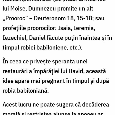
lui Moise, Dumnezeu promite un alt
„Prooroc” – Deuteronom 18, 15-18; sau
profeţiile proorocilor: Isaia, Ieremia,
Iezechiel, Daniel făcute puţin înaintea şi în
timpul robiei babiloniene, etc.).
În ceea ce priveşte speranţa unei
restaurări a împărăţiei lui David, această
idee apare mai pregnant în timpul şi după
robia babiloniană.
Acest lucru ne poate sugera că decăderea
morală şi restriştea ajunse la apogeu ar