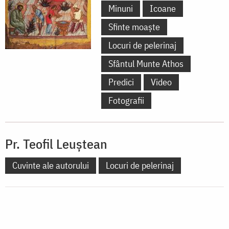
Minuni
Icoane
Sfinte moaște
Locuri de pelerinaj
Sfântul Munte Athos
Predici
Video
Fotografii
Pr. Teofil Leuștean
Cuvinte ale autorului
Locuri de pelerinaj