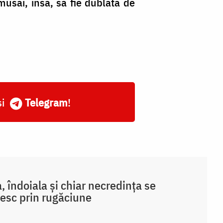
musai, însă, să fie dublată de
și
Telegram
!
a, îndoiala și chiar necredința se
pesc prin rugăciune