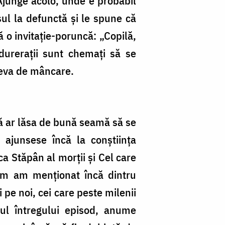
 Ajunge acolo, unde e probabil
sul la defunctă și le spune că
ă o invitație-poruncă: „Copilă,
durerații sunt chemați să se
 ceva de mâncare.
stă ar lăsa de bună seamă să se
 ajunsese încă la conștiința
ca Stăpân al morții și Cel care
cum am menționat încă dintru
 pe noi, cei care peste milenii
vul întregului episod, anume