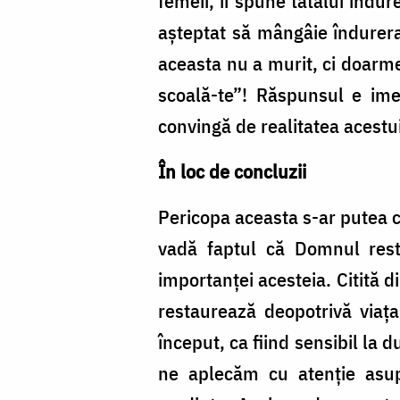
femeii, îi spune tatălui îndu
așteptat să mângâie îndurerat
aceasta nu a murit, ci doarme.
scoală-te”! Răspunsul e ime
convingă de realitatea acestui
În loc de concluzii
Pericopa aceasta s-ar putea ci
vadă faptul că Domnul resta
importanței acesteia. Citită d
restaurează deopotrivă viaț
început, ca fiind sensibil la 
ne aplecăm cu atenție asupr