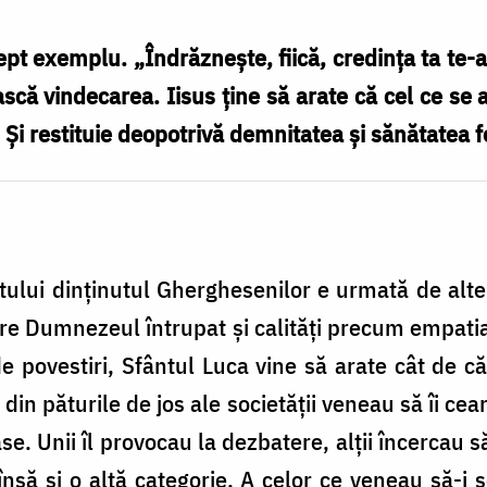
ept exemplu. „Îndrăzneşte, fiică, credinţa ta te-a
iască vindecarea. Iisus ține să arate că cel ce se
t. Și restituie deopotrivă demnitatea și sănătatea f
tului dinținutul Gherghesenilor e urmată de alt
re Dumnezeul întrupat și calități precum empati
de povestiri, Sfântul Luca vine să arate cât de c
n păturile de jos ale societății veneau să îi ceară
oase. Unii îl provocau la dezbatere, alții încercau 
însă și o altă categorie. A celor ce veneau să-i 