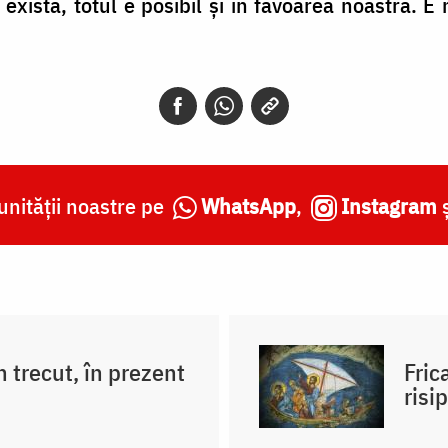
există, totul e posibil și în favoarea noastră. E 
nității noastre pe
WhatsApp
,
Instagram
 trecut, în prezent
Fric
risi