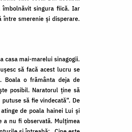
 îmbolnăvit singura fiică. Iar
ă între smerenie și disperare.
a casa mai-marelui sinagogii.
reușesc să facă acest lucru se
e. Boala o frământa deja de
te posibil. Naratorul ține să
u putuse să fie vindecată”. De
atinge de poala hainei Lui și
re a nu fi observată. Mulțimea
turile și întreabă: „Cine este