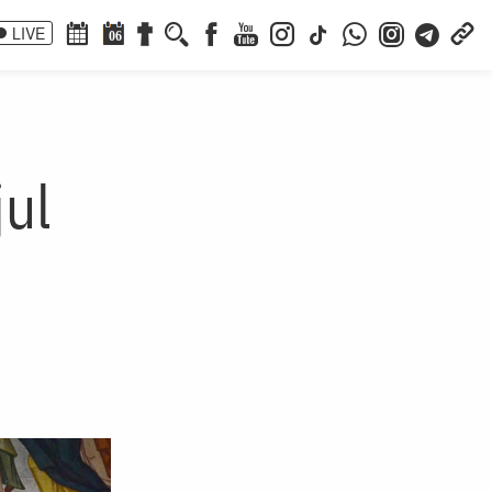
LIVE
06
jul