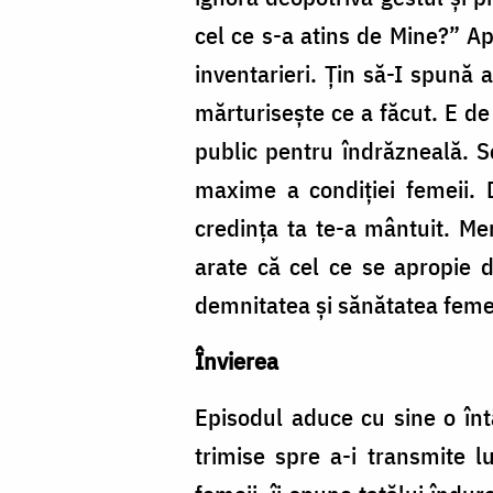
cel ce s-a atins de Mine?” Ap
inventarieri. Țin să-I spună 
mărturisește ce a făcut. E de
public pentru îndrăzneală. S
maxime a condiției femeii. 
credinţa ta te-a mântuit. Mer
arate că cel ce se apropie d
demnitatea și sănătatea femei
Învierea
Episodul aduce cu sine o întâ
trimise spre a-i transmite l