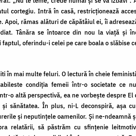
rerat: „Nu te teme; crede numai şi se va izbăvi”.
ul cortegiu. Intră în casă, restricționează acce
 Apoi, rămas alături de căpătâiul ei, îi adreseaz
diat. Tânăra se întoarce din nou la viață și în
 faptul, oferindu-i celei pe care boala o slăbise
ti în mai multe feluri. O lectură în cheie femini
bileste condiția femeii într-o societate ce nu
intr-o altă perspectivă, ea ne vorbește despre El 
a și sănătatea. În plus, ni-L deconspiră, așa 
durerile și neputințele oamenilor. Și ne-ndeamnă și
a relatării, să păstrăm cu sfințenie leitmoti