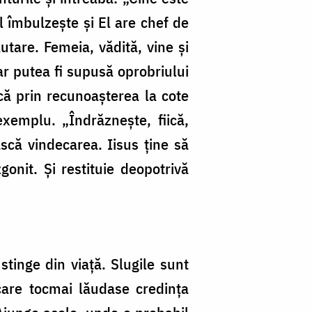
l îmbulzește și El are chef de
utare. Femeia, vădită, vine și
ar putea fi supusă oprobriului
că prin recunoașterea la cote
xemplu. „Îndrăzneşte, fiică,
ască vindecarea. Iisus ține să
onit. Și restituie deopotrivă
stinge din viață. Slugile sunt
 care tocmai lăudase credința