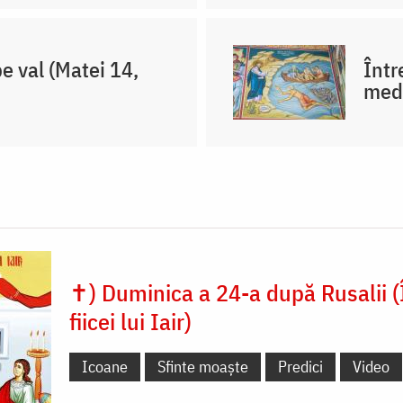
e val (Matei 14,
Într
medi
✝) Duminica a 24-a după Rusalii (
fiicei lui Iair)
Icoane
Sfinte moaște
Predici
Video