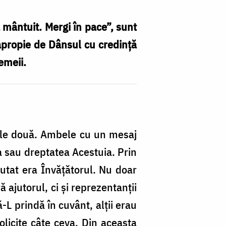
 mântuit. Mergi în pace”, sunt
 apropie de Dânsul cu credință
emeii.
ele două. Ambele cu un mesaj
a sau dreptatea Acestuia. Prin
ăutat era Învățătorul. Nu doar
 ajutorul, ci și reprezentanții
să-L prindă în cuvânt, alții erau
solicite câte ceva. Din aceasta