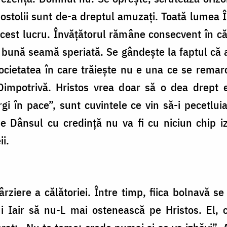
ostolii sunt de-a dreptul amuzați. Toată lumea Î
acest lucru. Învățătorul rămâne consecvent în că
 bună seamă speriată. Se gândește la faptul că 
ocietatea în care trăiește nu e una ce se remar
Dimpotrivă. Hristos vrea doar să o dea drept e
gi în pace”, sunt cuvintele ce vin să-i pecetlui
e Dânsul cu credință nu va fi cu niciun chip izg
i.
rziere a călătoriei. Între timp, fiica bolnavă se 
ui Iair să nu-L mai ostenească pe Hristos. El,