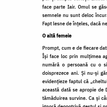
face parte Iair. Omul se găse
semnele nu sunt deloc încuraj
Fapt lesne de înțeles, dacă ne
O altă femeie
Prompt, cum e de fiecare dat
Își face loc prin mulțimea ag
numără o persoană cu o sit
doisprezece ani. Și nu-și gă
evidențieze faptul că „cheltu
această dată se apropie de D
tămăduirea survine. Ca și cân
ignoră deopotrivă gestul și p