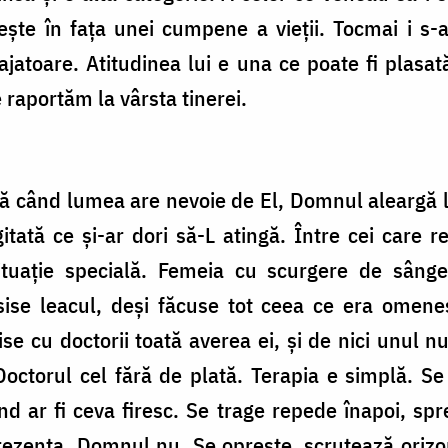
ște în fața unei cumpene a vieții. Tocmai i s-a
atoare. Atitudinea lui e una ce poate fi plasat
 raportăm la vârsta tinerei.
ă când lumea are nevoie de El, Domnul aleargă l
itată ce și-ar dori să-L atingă. Între cei care 
uație specială. Femeia cu scurgere de sâng
sise leacul, deși făcuse tot ceea ce era omeneș
ise cu doctorii toată averea ei, şi de nici unul n
octorul cel fără de plată. Terapia e simplă. Se 
d ar fi ceva firesc. Se trage repede înapoi, sp
rezența. Domnul nu. Se oprește, scrutează orizon