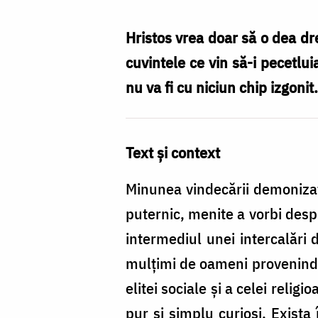
Zamfirescu
Hristos vrea doar să o dea dr
cuvintele ce vin să-i pecetlu
nu va fi cu niciun chip izgoni
Text și context
Minunea vindecării demoniza
puternic, menite a vorbi desp
intermediul unei intercalări 
mulțimi de oameni provenind di
elitei sociale și a celei religi
pur și simplu curioși. Exista 