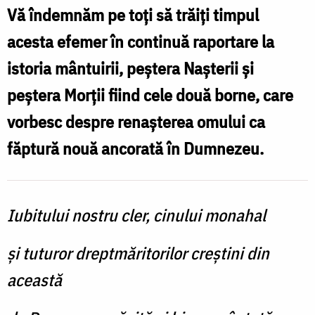
Nechifor
Vă îndemnăm pe toți să trăiți timpul
acesta efemer în continuă raportare la
istoria mântuirii, peștera Nașterii și
peștera Morții fiind cele două borne, care
vorbesc despre renașterea omului ca
făptură nouă ancorată în Dumnezeu.
Iubitului nostru cler, cinului monahal
şi tuturor dreptmăritorilor creştini din
această