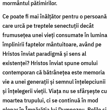
mormântul pătimirilor.
Ce poate fi mai înălțător pentru o persoană
care urcă pe treptele senectuții decât
frumusețea unei vieți consumate în lumina
împlinirii faptelor mântuitoare, având pe
Hristos înviat paradigmă și sens al
existenței? Hristos înviat spune omului
contemporan că bătrânețea este memoria
vie a unei generații și semnul înțelepciunii
și înțelegerii vieții. Viața nu se sfârșește cu
moartea trupului, ci se continuă în mod
plenar în Împărăția lui Dumnezeu. Bolile și