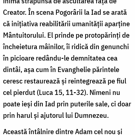
inima străpunsă de ascultarea față de
Creator. În scena Pogorârii la Iad se arată
că inițiativa reabilitării umanității aparține
Mântuitorului. El prinde pe protopărinți de
încheietura mâinilor, îi ridică din genunchi
în picioare redându-le demnitatea cea
dintâi, așa cum în Evanghelie părintele
ceresc restaurează și reintegrează pe fiul
cel pierdut (Luca 15, 11-32). Nimeni nu
poate ieși din Iad prin puterile sale, ci doar
prin harul și ajutorul lui Dumnezeu.
Această întâlnire dintre Adam cel nou și