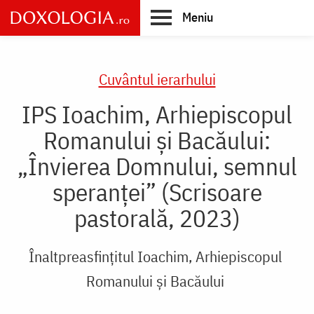
Skip
Meniu
to
main
Main
content
navigation
Cuvântul ierarhului
IPS Ioachim, Arhiepiscopul
Romanului și Bacăului:
„Învierea Domnului, semnul
speranței” (Scrisoare
pastorală, 2023)
Înaltpreasfințitul Ioachim, Arhiepiscopul
Romanului și Bacăului