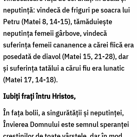
neputință: vindecă de friguri pe soacra lui
Petru (Matei 8, 14-15), tămăduiește
neputința femeii gârbove, vindecă
suferința femeii cananence a cărei fiică era
posedată de diavol (Matei 15, 21-28), dar
și suferința tatălui a cărui fiu era lunatic
(Matei 17, 14-18).
Iubiți frați întru Hristos,
În fața bolii, a singurătății și neputinței,
Învierea Domnului este semnul speranței
creștinilor de toate vârstele, dar în mod