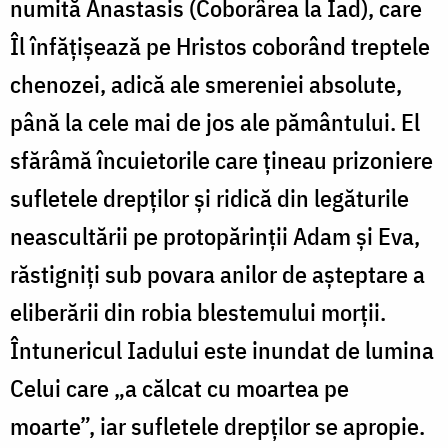
numită Anastasis (Coborârea la Iad), care
Îl înfățișează pe Hristos coborând treptele
chenozei, adică ale smereniei absolute,
până la cele mai de jos ale pământului. El
sfărâmă încuietorile care țineau prizoniere
sufletele drepților și ridică din legăturile
neascultării pe protopărinții Adam și Eva,
răstigniți sub povara anilor de așteptare a
eliberării din robia blestemului morții.
Întunericul Iadului este inundat de lumina
Celui care „a călcat cu moartea pe
moarte”, iar sufletele drepților se apropie.