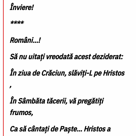
Înviere!
****
Români...!
Să nu uitați vreodată acest deziderat:
În ziua de Crăciun, slăviți-L pe Hristos
,
În Sâmbăta tăcerii, vă pregătiți
frumos,
Ca să cântați de Paște... Hristos a