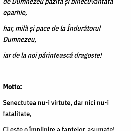
de Dumnezeu păzită şi binecuvântată
eparhie,
har, milă şi pace de la Îndurătorul
Dumnezeu,
iar de la noi părintească dragoste!
Motto:
Senectutea nu-i virtute, dar nici nu-i
fatalitate,
Ci este o împlinire a faptelor, asumate!