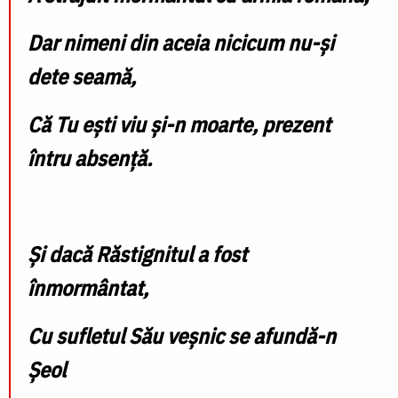
Dar nimeni din aceia nicicum nu-și
dete seamă,
Că Tu ești viu și-n moarte, prezent
întru absență.
Și dacă Răstignitul a fost
înmormântat,
Cu sufletul Său veșnic se afundă-n
Șeol