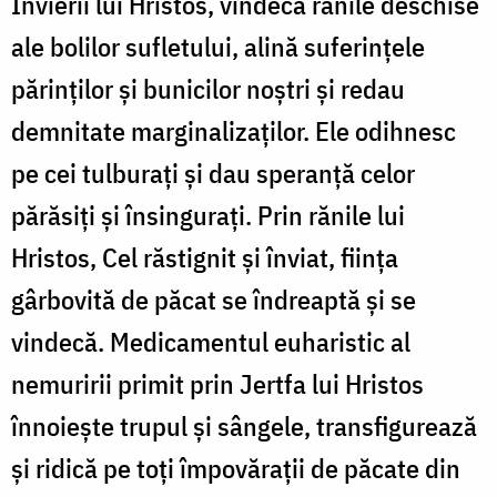
Învierii lui Hristos, vindecă rănile deschise
ale bolilor sufletului, alină suferințele
părinților și bunicilor noștri și redau
demnitate marginalizaților. Ele odihnesc
pe cei tulburați și dau speranță celor
părăsiți și însingurați. Prin rănile lui
Hristos, Cel răstignit și înviat, ființa
gârbovită de păcat se îndreaptă și se
vindecă. Medicamentul euharistic al
nemuririi primit prin Jertfa lui Hristos
înnoiește trupul și sângele, transfigurează
și ridică pe toți împovărații de păcate din