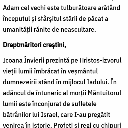
Adam cel vechi este tulburătoare arătând
începutul și sfârșitul stării de păcat a
umanității rănite de neascultare.
Dreptmăritori creștini,
Icoana Învierii prezintă pe Hristos-izvorul
vieții lumii îmbrăcat în veșmântul
dumnezeirii stând în mijlocul Iadului. În
adâncul de întuneric al morții Mântuitorul
lumii este înconjurat de sufletele
bătrânilor lui Israel, care I-au pregătit
venirea în istorie. Profeți și regi cu chipuri