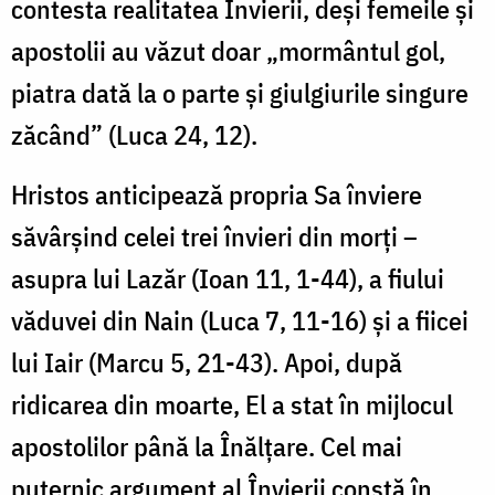
contesta realitatea Învierii, deși femeile și
apostolii au văzut doar „mormântul gol,
piatra dată la o parte și giulgiurile singure
zăcând” (Luca 24, 12).
Hristos anticipează propria Sa înviere
săvârșind celei trei învieri din morți –
asupra lui Lazăr (Ioan 11, 1-44), a fiului
văduvei din Nain (Luca 7, 11-16) și a fiicei
lui Iair (Marcu 5, 21-43). Apoi, după
ridicarea din moarte, El a stat în mijlocul
apostolilor până la Înălțare. Cel mai
puternic argument al Învierii constă în