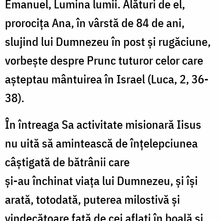
Emanuel, Lumina lumii. Alături de el,
prorocița Ana, în vârstă de 84 de ani,
slujind lui Dumnezeu în post și rugăciune,
vorbește despre Prunc tuturor celor care
așteptau mântuirea în Israel (Luca, 2, 36-
38).
În întreaga Sa activitate misionară Iisus
nu uită să amintească de înțelepciunea
câștigată de bătrânii care
și-au închinat viața lui Dumnezeu, și își
arată, totodată, puterea milostivă și
vindecătoare față de cei aflați în boală și