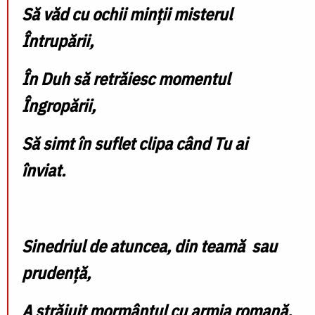
Să văd cu ochii minții misterul
Întrupării,
În Duh să retrăiesc momentul
Îngropării,
Să simt în suflet clipa când Tu ai
înviat.
Sinedriul de atuncea, din teamă sau
prudență,
A străjuit mormântul cu armia romană,