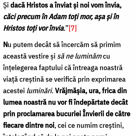
Şi
dacă Hristos a înviat şi noi vom învia,
căci precum în Adam toţi mor, aşa şi în
Hristos toţi vor învia
.
”
[7]
N
u putem decât să încercăm să primim
această vestire şi
să ne luminăm
cu
înțelegerea faptului că întreaga noastră
viață creștină se verifică prin exprimarea
acestei
luminări
.
Vrăjmășia, ura, frica din
lumea noastră nu vor fi îndepărtate decât
prin proclamarea bucuriei Învierii de către
fiecare dintre noi
, cei ce numim creștini,