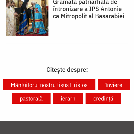
Gramata patriarhală de
întronizare a IPS Antonie
ca Mitropolit al Basarabiei
Citește despre:
Mântuitorul nostru Iisus Hristos
înviere
pastorală
ierarh
credință