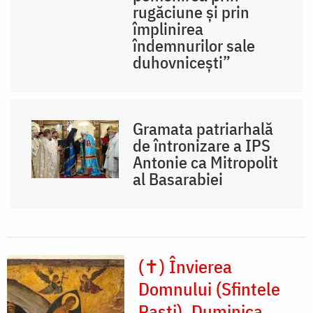
rugăciune și prin
împlinirea
îndemnurilor sale
duhovnicești”
Gramata patriarhală
de întronizare a IPS
Antonie ca Mitropolit
al Basarabiei
(✝) Învierea
Domnului (Sfintele
Paști). Duminica