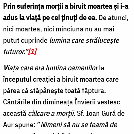
Prin suferința morții a biruit moartea
ș
i i-a
adus la viață pe cei ținuți de ea.
De atunci,
nici moartea, nici minciuna nu au mai
putut cuprinde
lumina care strălucește
tuturor.”
[1]
V
iața care era lumina oamenilor
la
începutul creației a biruit moartea care
părea că stăpânește toată făptura.
Cântările din dimineața Învierii vestesc
această
călcare a morţii
. Sf. Ioan Gură de
Aur spune: ”
Nimeni să nu se teamă de