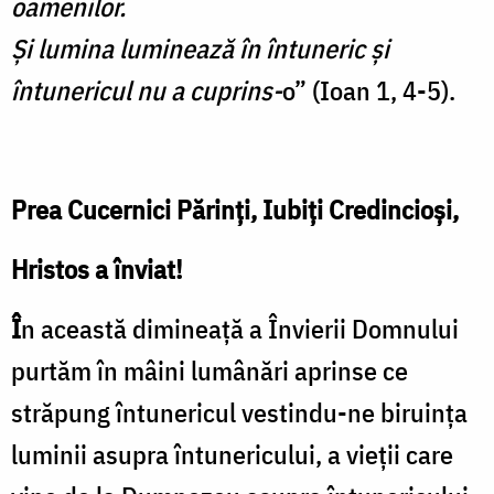
oamenilor.
Şi lumina luminează în întuneric şi
întunericul nu a cuprins-
o” (Ioan 1, 4-5).
Prea Cucernici Părinţi,
Iubiţi Credincioşi,
Hristos a înviat!
Î
n această dimineață a Învierii Domnului
purtăm în mâini lumânări aprinse ce
străpung întunericul vestindu-ne biruința
luminii asupra întunericului, a vieții care