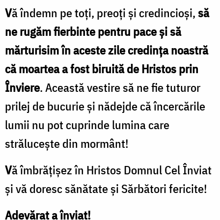
V
ă îndemn pe toți, preoți și credincioși,
să
ne rugăm fierbinte pentru pace
şi
să
mărturisim în aceste zile credința noastră
că moartea a fost biruită de Hristos prin
Înviere
. Această vestire să ne fie tuturor
prilej de bucurie şi nădejde că încercările
lumii nu pot cuprinde lumina care
strălucește din mormânt!
V
ă îmbrăţişez în Hristos Domnul Cel Înviat
şi vă doresc sănătate și Sărbători fericite!
Adevărat a înviat!