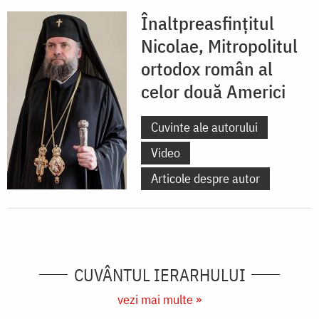
Înaltpreasfințitul
Nicolae, Mitropolitul
ortodox român al
celor două Americi
Cuvinte ale autorului
Video
Articole despre autor
CUVÂNTUL IERARHULUI
vezi mai multe »