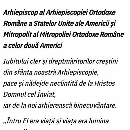
Arhiepiscop al Arhiepiscopiei Ortodoxe
Române a Statelor Unite ale Americii
şi
Mitropolit al Mitropoliei Ortodoxe Române
a celor două Americi
Iubitului cler şi dreptmăritorilor creştini
din sfânta noastră Arhiepiscopie,
pace şi nădejde neclintită de la Hristos
Domnul cel Înviat,
iar de la noi arhierească binecuvântare.
„
Întru El era viaţă şi viaţa era lumina