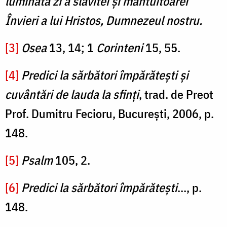
luminata zi a slăvitei și mântuitoarei
Învieri a lui Hristos, Dumnezeul nostru.
[3]
Osea
13, 14; 1
Corinteni
15, 55.
[4]
Predici la sărbători împărătești și
cuvântări de lauda la sfinți
, trad. de Preot
Prof. Dumitru Fecioru, București, 2006, p.
148.
[5]
Psalm
105, 2.
[6]
Predici la sărbători împărătești
..., p.
148.