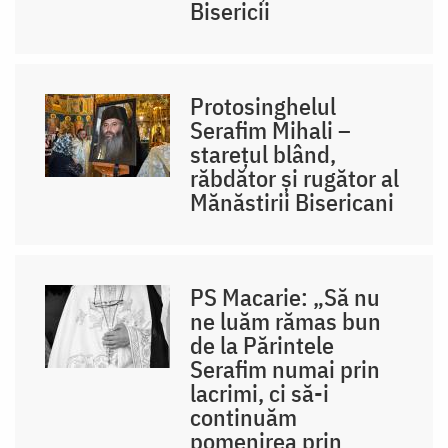
Bisericii
Protosinghelul
Serafim Mihali –
starețul blând,
răbdător și rugător al
Mănăstirii Bisericani
PS Macarie: „Să nu
ne luăm rămas bun
de la Părintele
Serafim numai prin
lacrimi, ci să-i
continuăm
pomenirea prin