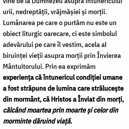
vine de la Dumnezeu asupra întunericului
urii, nedreptății, vrăjmășiei și morții.
Lumânarea pe care o purtăm nu este un
obiect liturgic oarecare, ci este simbolul
adevărului pe care îl vestim, acela al
biruinței vieții asupra morții prin Învierea
Mântuitorului. Prin ea exprimăm
experiența că întunericul condiției umane
a fost străpuns de lumina care strălucește
din mormânt, că Hristos a Înviat din morți,
călcând moartea prin moarte și celor din
morminte dăruind viață.