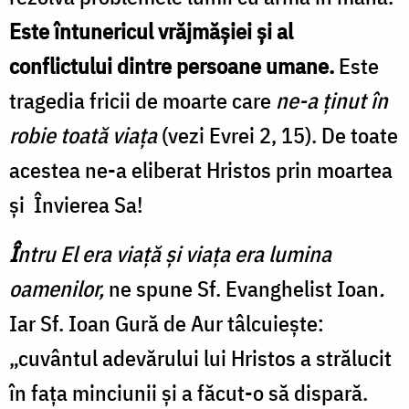
Este întunericul vrăjmășiei și al
conflictului dintre persoane umane.
Este
tragedia fricii de moarte care
ne-a ținut în
robie toată viața
(vezi Evrei 2, 15). De toate
acestea ne-a eliberat Hristos prin moartea
și Învierea Sa!
Î
ntru El era viaţă şi viaţa era lumina
oamenilor,
ne spune Sf. Evanghelist Ioan
.
Iar Sf. Ioan Gură de Aur tâlcuiește:
„cuvântul adevărului lui Hristos a strălucit
în fața minciunii și a făcut-o să dispară.