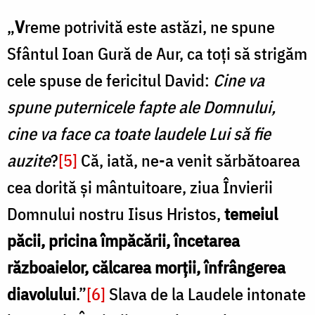
„
V
reme potrivită este astăzi, ne spune
Sfântul Ioan Gură de Aur, ca toți să strigăm
cele spuse de fericitul David:
Cine va
spune puternicele fapte ale Domnului,
cine va face ca toate laudele Lui să fie
auzite
?
[5]
Că, iată, ne-a venit sărbătoarea
cea dorită și mântuitoare, ziua Învierii
Domnului nostru Iisus Hristos,
temeiul
păcii, pricina împăcării, încetarea
războaielor, călcarea morții, înfrângerea
diavolului
.”
[6]
Slava de la Laudele intonate