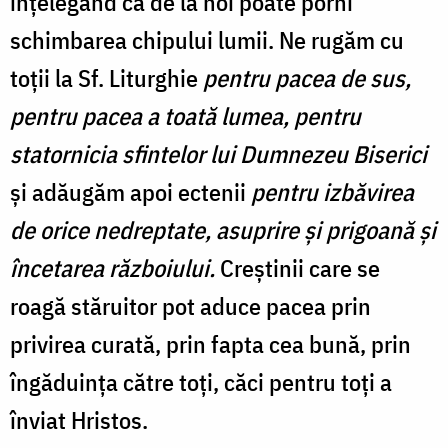
înțelegând că de la noi poate porni
schimbarea chipului lumii. Ne rugăm cu
toții la Sf. Liturghie
pentru pacea de sus,
pentru pacea a toată lumea, pentru
statornicia sfintelor lui Dumnezeu Biserici
şi adăugăm apoi ectenii
pentru
izbăvirea
de orice nedreptate, asuprire și prigoană
şi
încetarea războiului.
Creştinii care se
roagă stăruitor pot aduce pacea prin
privirea curată, prin fapta cea bună, prin
îngăduinţa către toţi, căci pentru toţi a
înviat Hristos.