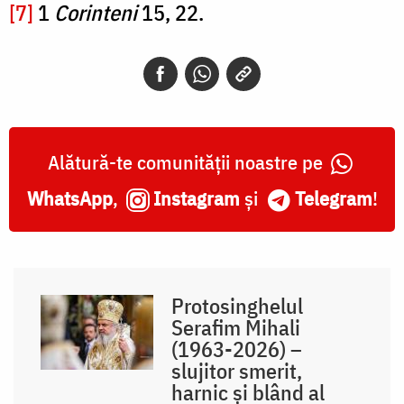
[7]
1
Corinteni
15, 22.
Alătură-te comunității noastre pe
WhatsApp
,
Instagram
și
Telegram
!
Protosinghelul
Serafim Mihali
(1963-2026) –
slujitor smerit,
harnic și blând al