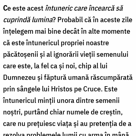
C
e este acest
întuneric care încearcă să
cuprindă lumina
? Probabil că în aceste zile
înțelegem mai bine decât în alte momente
că este întunericul propriei noastre
păcătoșenii și al ignorării vieții semenului
care este, la fel ca și noi, chip al lui
Dumnezeu și făptură umană răscumpărată
prin sângele lui Hristos pe Cruce. Este
întunericul minții unora dintre semenii
noștri, purtând chiar numele de creștin,
care nu prețuiesc viața și au pretenția de a
rezolva problemele lumii cu arma în mână.