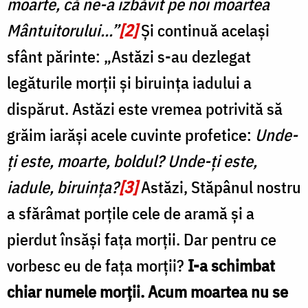
moarte, că ne-a izbăvit pe noi moartea
Mântuitorului...”
[2]
Şi continuă același
sfânt părinte: „Astăzi s-au dezlegat
legăturile morții și biruința iadului a
dispărut. Astăzi este vremea potrivită să
grăim iarăși acele cuvinte profetice:
Unde-
ți este, moarte, boldul?
Unde-ți este,
iadule, biruința?
[3]
Astăzi, Stăpânul nostru
a sfărâmat porțile cele de aramă și a
pierdut însăși fața morții. Dar pentru ce
vorbesc eu de fața morții?
I-a schimbat
chiar numele morții. Acum moartea nu se