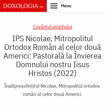
Skip
Meniu
to
main
Main
content
navigation
Cuvântul ierarhului
IPS Nicolae, Mitropolitul
Ortodox Român al celor două
Americi: Pastorală la Învierea
Domnului nostru Iisus
Hristos (2022)
Înaltpreasfințitul Nicolae, Mitropolitul ortodox
român al celor două Americi