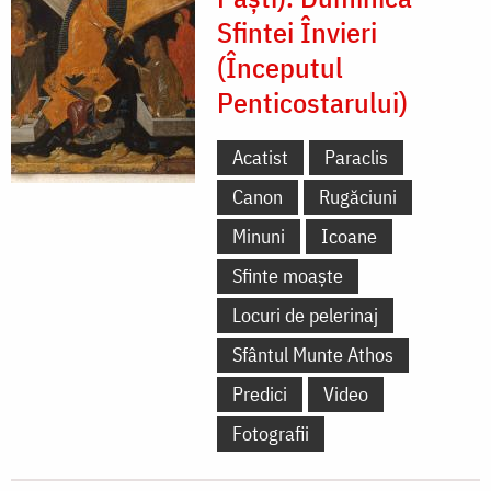
Sfintei Învieri
(Începutul
Penticostarului)
Acatist
Paraclis
Canon
Rugăciuni
Minuni
Icoane
Sfinte moaște
Locuri de pelerinaj
Sfântul Munte Athos
Predici
Video
Fotografii