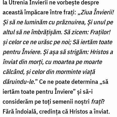
la Utrenia Învierii ne vorbeşte despre
această împăcare între frați: „
Ziua Învierii!
Şi să ne luminăm cu prăznuirea, Şi unul pe
altul să ne îmbrăţişăm. Să zicem: Fraţilor!
şi celor ce ne urăsc pe noi; Să iertăm toate
pentru Înviere. Şi aşa să strigăm: Hristos a
înviat din morţi, cu moartea pe moarte
călcând, şi celor din morminte viaţă
dăruindu-le.
” Ce ne poate determina „să
iertăm toate pentru Înviere” şi să-i
considerăm pe toţi semenii noştri
fraţi
?
Fără îndoială, credinţa că Hristos a înviat.