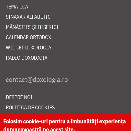
TEMATICĂ
SINAXAR ALFABETIC
MĂNĂSTIRI ȘI BISERICI
CALENDAR ORTODOX
WIDGET DOXOLOGIA
RADIO DOXOLOGIA
DESPRE NOI
POLITICA DE COOKIES
DONEAZĂ ONLINE PENTRU CATEDRALA NAȚIONALĂ
Folosim cookie-uri pentru a îmbunătăți experiența
dumneavoastră pe acest site.