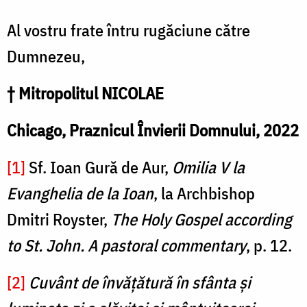
Al vostru frate întru rugăciune către
Dumnezeu,
† Mitropolitul NICOLAE
Chicago, Praznicul Învierii Domnului, 2022
[1]
Sf. Ioan Gură de Aur,
Omilia V la
Evanghelia de la Ioan
, la Archbishop
Dmitri Royster,
The Holy Gospel according
to St. John. A pastoral commentary
, p. 12.
[2]
Cuvânt de învățătură în sfânta și