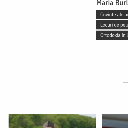
Maria Bur
Cuvinte ale a
Locuri de pel
Ortodoxia în