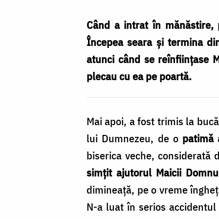
unui
monah
Când a intrat în mănăstire,
/
Începea seara și termina di
Foto:
atunci când se reînființase 
Maria
plecau cu ea pe poartă.
Burlă
Mai apoi, a fost trimis la bucă
lui Dumnezeu, de o
patimă 
biserica veche, considerată d
simțit ajutorul Maicii Domnu
dimineață, pe o vreme înghețat
N-a luat în serios accidentul