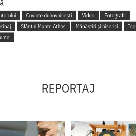
lă
utorului
Cuvinte duhovnicești
Video
Fotografii
erinaj
Sfântul Munte Athos
Mănăstiri și biserici
Ico
 lume
REPORTAJ