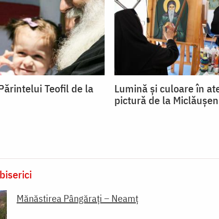
rintelui Teofil de la
Lumină și culoare în ate
pictură de la Miclăușen
biserici
Mănăstirea Pângărați – Neamț