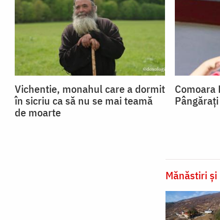
Vichentie, monahul care a dormit
Comoara Pă
în sicriu ca să nu se mai teamă
Pângărați
de moarte
Mănăstiri și 