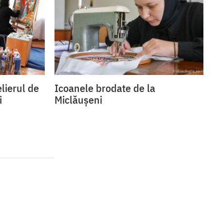
lierul de
Icoanele brodate de la
i
Miclăușeni