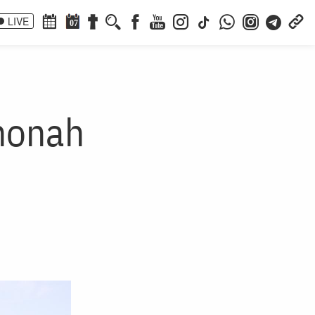
LIVE
07
 monah