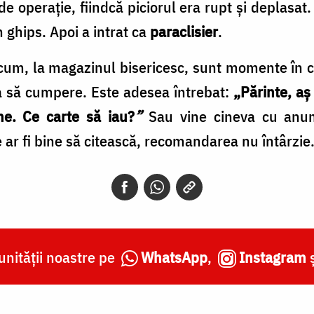
de operație, fiindcă piciorul era rupt și deplasa
 ghips. Apoi a intrat ca
paraclisier
.
cum, la magazinul bisericesc, sunt momente în car
ea să cumpere. Este adesea întrebat:
„Părinte, aș
e. Ce carte să iau?
”
Sau vine cineva cu anumi
e ar fi bine să citească, recomandarea nu întârzie
nității noastre pe
WhatsApp
,
Instagram