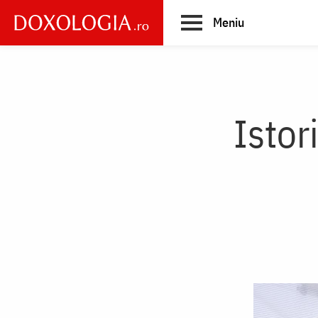
Skip
Meniu
to
main
Main
content
navigation
Istor