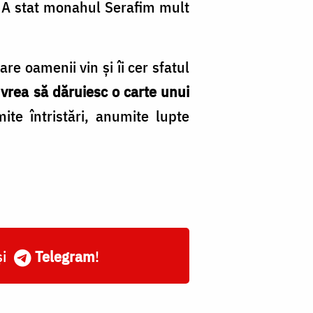
t. A stat monahul Serafim mult
e oamenii vin și îi cer sfatul
 vrea să dăruiesc o carte unui
te întristări, anumite lupte
.
și
Telegram
!