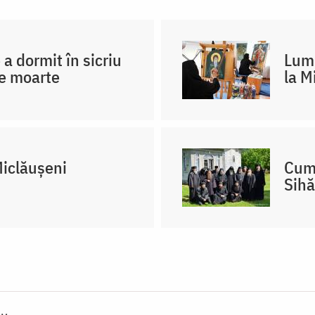
a dormit în sicriu
Lumi
de moarte
la M
Miclăușeni
Cum 
Sihă