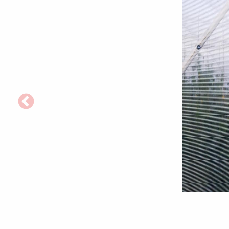
Istoria
ascultărilor