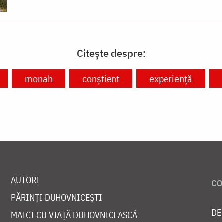
Citește despre:
monah
conștient
experiență
AUTORI
PĂRINȚI DUHOVNICEȘTI
DE
MAICI CU VIAȚĂ DUHOVNICEASCĂ