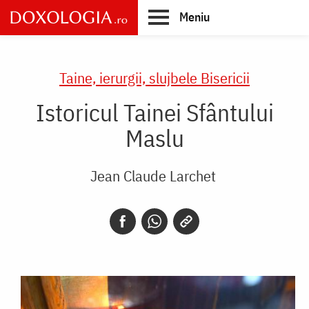
Skip
Meniu
to
main
Main
content
navigation
Taine, ierurgii, slujbele Bisericii
Istoricul Tainei Sfântului
Maslu
Jean Claude Larchet