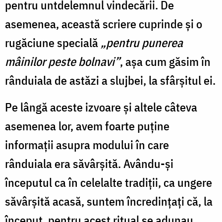
pentru untdelemnul vindecării. De
asemenea, această scriere cuprinde și o
rugăciune specială
„pentru punerea
mâinilor peste bolnavi”
, așa cum găsim în
rânduiala de astăzi a slujbei, la sfârșitul ei.
Pe lângă aceste izvoare și altele câteva
asemenea lor, avem foarte puține
informații asupra modului în care
rânduiala era săvârșită. Avându-și
începutul ca în celelalte tradiții, ca ungere
săvârșită acasă, suntem încredințați că, la
început, pentru acest ritual se adunau