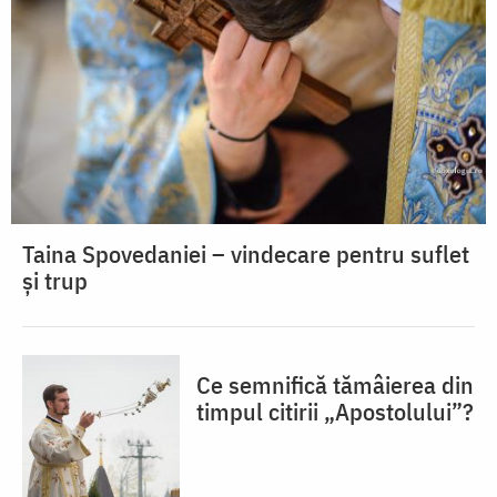
Taina Spovedaniei – vindecare pentru suflet
și trup
Ce semnifică tămâierea din
timpul citirii „Apostolului”?