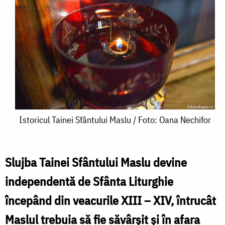
Istoricul
Istoricul Tainei Sfântului Maslu / Foto: Oana Nechifor
Tainei
Sfântului
Slujba Tainei Sfântului Maslu devine
Maslu
independentă de Sfânta Liturghie
/
începând din veacurile XIII – XIV, întrucât
Foto:
Maslul trebuia să fie săvârșit și în afara
Oana