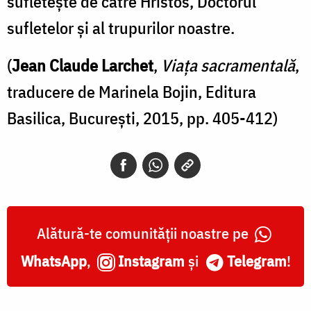
sufletește de către Hristos, Doctorul
sufletelor și al trupurilor noastre.
(
Jean Claude Larchet
,
Viața sacramentală
,
traducere de Marinela Bojin, Editura
Basilica, București, 2015, pp. 405-412)
Alătură-te comunității noastre pe
WhatsApp
,
Instagram
și
Telegram
!