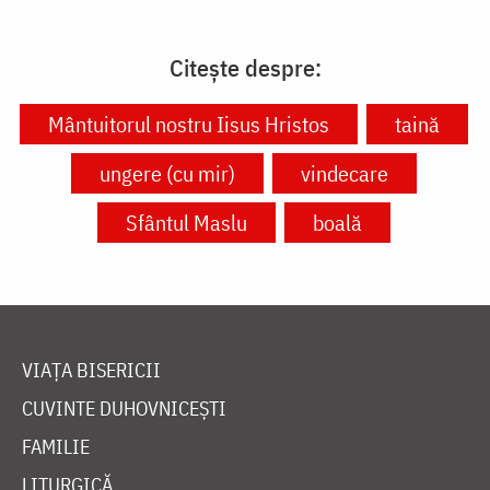
Citește despre:
Mântuitorul nostru Iisus Hristos
taină
ungere (cu mir)
vindecare
Sfântul Maslu
boală
VIAȚA BISERICII
CUVINTE DUHOVNICEȘTI
FAMILIE
LITURGICĂ