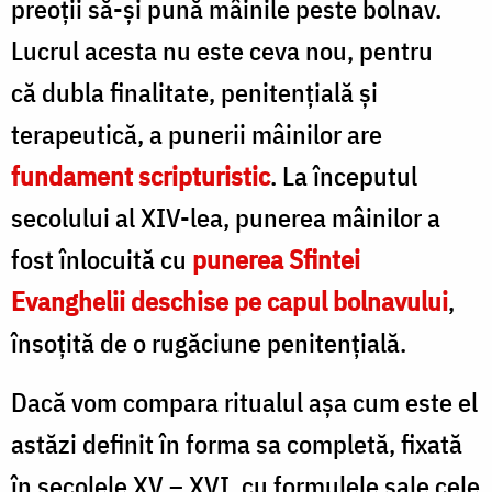
preoții să-și pună mâinile peste bolnav.
Lucrul acesta nu este ceva nou, pentru
că dubla finalitate, penitențială și
terapeutică, a punerii mâinilor are
fundament scripturistic
. La începutul
secolului al XIV-lea, punerea mâinilor a
fost înlocuită cu
punerea Sfintei
Evanghelii deschise pe capul bolnavului
,
însoțită de o rugăciune penitențială.
Dacă vom compara ritualul așa cum este el
astăzi definit în forma sa completă, fixată
în secolele XV – XVI, cu formulele sale cele