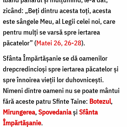
zicând: „Beţi dintru acesta toţi, acesta
este sângele Meu, al Legii celei noi, care
pentru mulţi se varsă spre iertarea
păcatelor” (
Matei 26, 26-28
).
Sfânta Împărtăşanie se dă oamenilor
drepcredincioşi spre iertarea păcatelor şi
spre înnoirea vieţii lor duhovniceşti.
Nimeni dintre oameni nu se poate mântui
fără aceste patru Sfinte Taine:
Botezul
,
Mirungerea
,
Spovedania
şi
Sfânta
Împărtăşanie
.