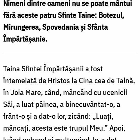
Nimeni dintre oameni nu se poate mântui
/
fără aceste patru Sfinte Taine: Botezul,
Foto:
Mirungerea, Spovedania și Sfânta
Valentina
Împărtășanie.
Bîrgăoanu
Taina Sfintei Împărtăşanii a fost
întemeiată de Hristos la Cina cea de Taină,
în Joia Mare, când, mâncând cu ucenicii
Săi, a luat pâinea, a binecuvântat-o, a
frânt-o şi a dat-o lor, zicând: „Luaţi,
mâncaţi, acesta este trupul Meu.” Apoi,
luând paharul şi mulţumind, le-a dat,