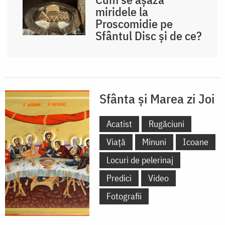
miridele la
Proscomidie pe
Sfântul Disc și de ce?
Sfânta și Marea zi Joi
Acatist
Rugăciuni
Viață
Minuni
Icoane
Locuri de pelerinaj
Predici
Video
Fotografii