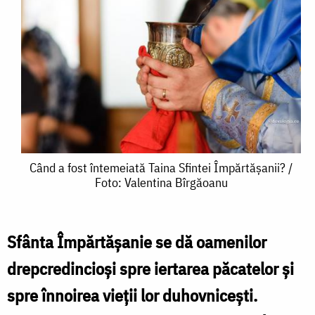
Când
Când a fost întemeiată Taina Sfintei Împărtășanii? /
Foto: Valentina Bîrgăoanu
a
fost
întemeiată
Sfânta Împărtășanie se dă oamenilor
Taina
drepcredincioși spre iertarea păcatelor și
Sfintei
spre înnoirea vieții lor duhovnicești.
Împărtășanii?