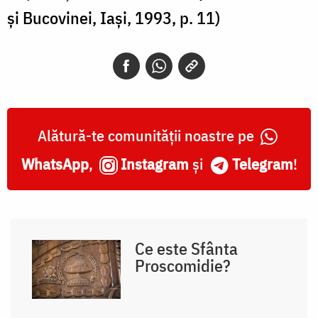
şi Bucovinei, Iaşi, 1993, p. 11)
Alătură-te comunității noastre pe
WhatsApp
,
Instagram
și
Telegram
!
Ce este Sfânta
Proscomidie?