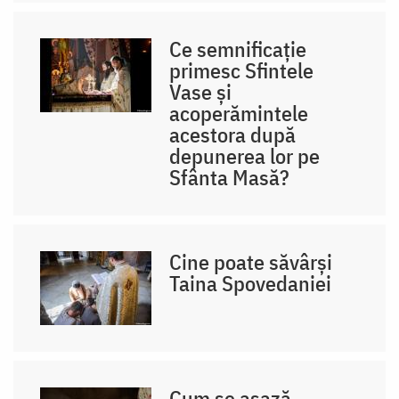
Ce semnificație
primesc Sfintele
Vase și
acoperămintele
acestora după
depunerea lor pe
Sfânta Masă?
Cine poate săvârși
Taina Spovedaniei
Cum se așază