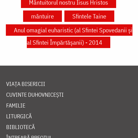
Mântuitorul nostru Iisus Hristos
mântuire
Sfintele Taine
Anul omagial euharistic (al Sfintei Spovedanii şi
al Sfintei Împărtăşanii) - 2014
VIAȚA BISERICII
CUVINTE DUHOVNICEȘTI
FAMILIE
LITURGICĂ
BIBLIOTECĂ
ÎNTREABĂ PREOTUL