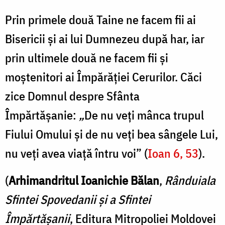
Prin primele două Taine ne facem fii ai
Bisericii şi ai lui Dumnezeu după har, iar
prin ultimele două ne facem fii şi
moştenitori ai Împărăţiei Cerurilor. Căci
zice Domnul despre Sfânta
Împărtăşanie:
„
De nu veţi mânca trupul
Fiului Omului şi de nu veţi bea sângele Lui,
nu veţi avea viaţă întru voi” (
Ioan 6, 53
).
(
Arhimandritul Ioanichie Bălan
,
Rânduiala
Sfintei Spovedanii şi a Sfintei
Împărtăşanii
, Editura Mitropoliei Moldovei