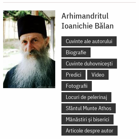
Arhimandritul
Ioanichie Bălan
Cuvinte ale autorului
Biografie
Cuvinte duhovnicești
Predici
Video
Fotografii
Locuri de pelerinaj
Sfântul Munte Athos
Mănăstiri și biserici
Articole despre autor