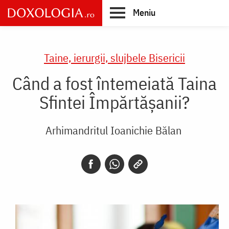
Skip
Meniu
to
main
Main
content
navigation
Taine, ierurgii, slujbele Bisericii
Când a fost întemeiată Taina
Sfintei Împărtășanii?
Arhimandritul Ioanichie Bălan