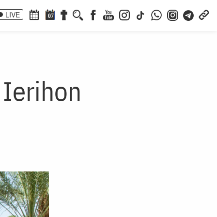
LIVE
07
 Ierihon