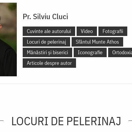
Pr. Silviu Cluci
Cuvinte ale autorului
Video
Fotografii
Locuri de pelerinaj
Sfântul Munte Athos
Mănăstiri și biserici
Iconografie
Ortodoxi
Articole despre autor
LOCURI DE PELERINAJ