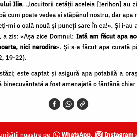
ului Ilie
, „locuitorii cetăţii aceleia [Ierihon] au 
upă cum poate vedea şi stăpânul nostru, dar apa
eţi-mi o oală nouă şi puneţi sare în ea!». Şi i-au a
, a zis: «Aşa zice Domnul:
Iată am făcut apa ac
moarte, nici nerodire
». Şi s-a făcut apa curată 
2, 19-22).
stăzi; este captat şi asigură apa potabilă a oraş
 binecuvântată a fost amenajată o fântână chiar la
nității noastre pe
WhatsApp
,
Instagram