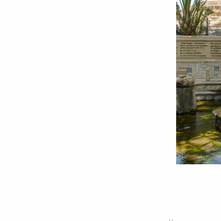
Izvorul
Prorocului
Elisei