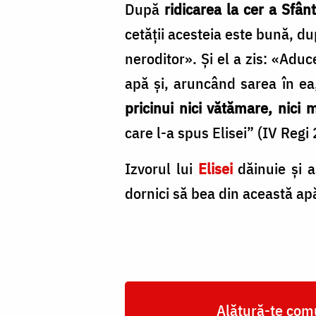
După
ridicarea la cer a Sfânt
cetăţii acesteia este bună, d
neroditor». Şi el a zis: «Aduc
apă şi, aruncând sarea în ea
pricinui nici vătămare, nici 
care l-a spus Elisei” (IV Regi 
Izvorul lui
Elisei
dăinuie şi a
dornici să bea din această apă
Alătură-te comu