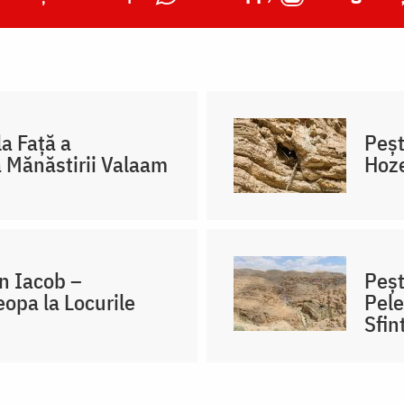
a Față a
Peșt
a Mănăstirii Valaam
Hoz
n Iacob –
Peșt
eopa la Locurile
Pele
Sfin