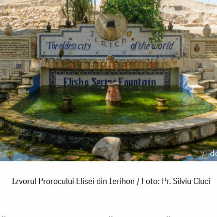
Izvorul Prorocului Elisei din Ierihon / Foto: Pr. Silviu Cluci