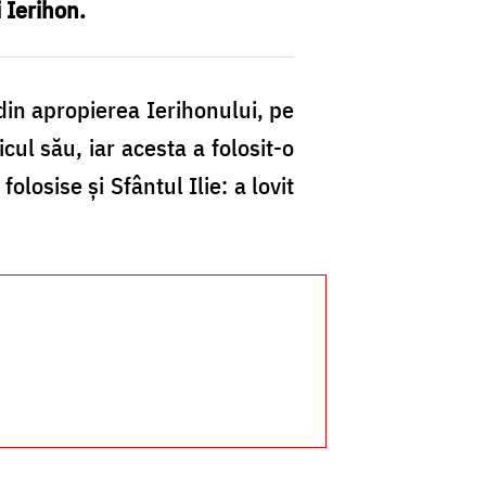
i Ierihon.
 din apropierea Ierihonului, pe
cul său, iar acesta a folosit-o
losise şi Sfântul Ilie: a lovit