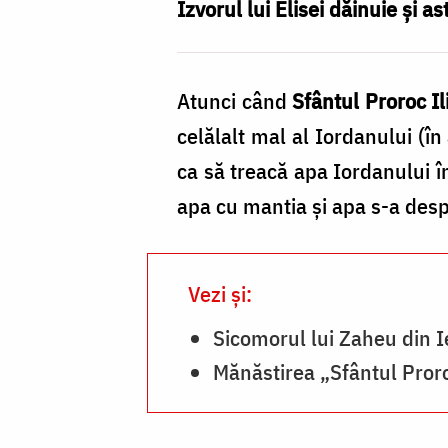
din
Izvorul lui Elisei dăinuie şi a
Ierihon
/
Atunci când
Sfântul Proroc Il
Foto:
celălalt mal al Iordanului (în
Pr.
ca să treacă apa Iordanului în
Silviu
apa cu mantia şi apa s-a despă
Cluci
Vezi și:
Sicomorul lui Zaheu din I
Mănăstirea „Sfântul Proro