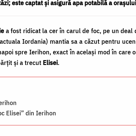
stăzi; este captat şi asigură apa potabilă a oraşulu
ie
a fost ridicat la cer în carul de foc, pe un deal
 actuala Iordania) mantia sa a căzut pentru uceni
apoi spre Ierihon, exact în acelaşi mod în care o fo
rţit şi a trecut
Elisei
.
erihon
c Elisei” din Ierihon