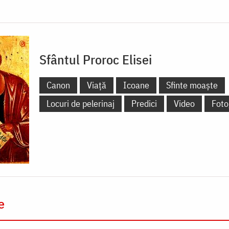
Sfântul Proroc Elisei
Canon
Viață
Icoane
Sfinte moaște
Locuri de pelerinaj
Predici
Video
Foto
e