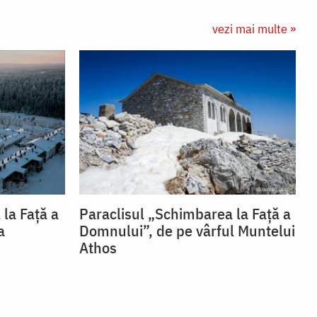
vezi mai multe »
la Față a
Paraclisul „Schimbarea la Față a
a
Domnului”, de pe vârful Muntelui
Athos