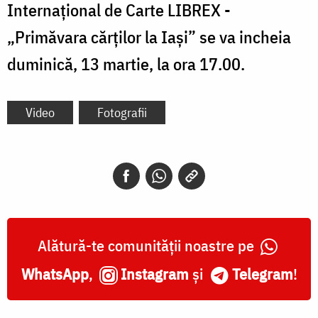
Internațional de Carte LIBREX -
„Primăvara cărților la Iași” se va incheia
duminică, 13 martie, la ora 17.00.
Video
Fotografii
Alătură-te comunității noastre pe
WhatsApp
,
Instagram
și
Telegram
!