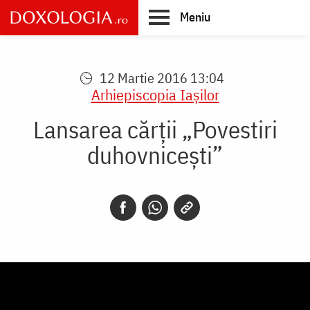
Skip
Meniu
to
main
Main
content
navigation
12 Martie 2016 13:04
Arhiepiscopia Iaşilor
Lansarea cărții „Povestiri
duhovnicești”