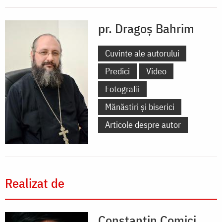
pr. Dragoș Bahrim
Cuvinte ale autorului
Predici
Video
Fotografii
Mănăstiri și biserici
Articole despre autor
Realizat de
Constantin Comici