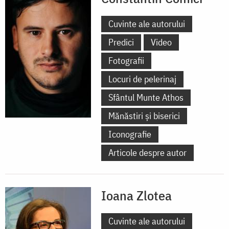
Cuvinte ale autorului
Predici
Video
Fotografii
Locuri de pelerinaj
Sfântul Munte Athos
Mănăstiri și biserici
Iconografie
Articole despre autor
Ioana Zlotea
Cuvinte ale autorului