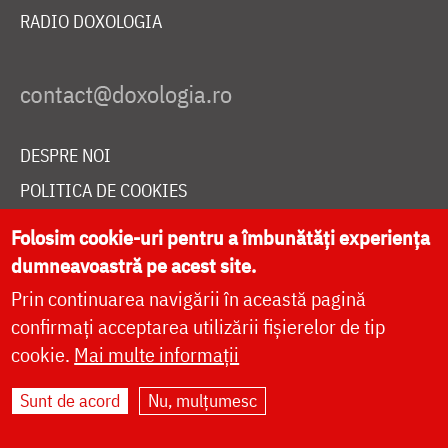
RADIO DOXOLOGIA
DESPRE NOI
POLITICA DE COOKIES
DONEAZĂ ONLINE PENTRU CATEDRALA NAȚIONALĂ
Folosim cookie-uri pentru a îmbunătăți experiența
dumneavoastră pe acest site.
Prin continuarea navigării în această pagină
LIVE
confirmați acceptarea utilizării fișierelor de tip
cookie.
Mai multe informații
Site dezvoltat de
DOXOLOGIA MEDIA
,
Sunt de acord
Nu, mulțumesc
Arhiepiscopia Iașilor | ©
doxologia.ro