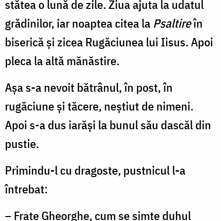
stătea o lună de zile. Ziua ajuta la udatul
grădinilor, iar noaptea citea la
Psaltire
în
biserică şi zicea Rugăciunea lui Iisus. Apoi
pleca la altă mănăstire.
Aşa s-a nevoit bătrânul, în post, în
rugăciune şi tăcere, neştiut de nimeni.
Apoi s-a dus iarăşi la bunul său dascăl din
pustie.
Primindu-l cu dragoste, pustnicul l-a
întrebat:
– Frate Gheorghe, cum se simte duhul