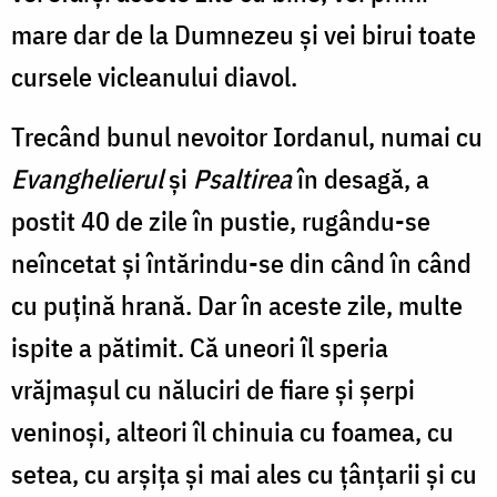
mare dar de la Dumnezeu şi vei birui toate
cursele vicleanului diavol.
Trecând bunul nevoitor Iordanul, numai cu
Evanghelierul
şi
Psaltirea
în desagă, a
postit 40 de zile în pustie, rugându-se
neîncetat şi întărindu-se din când în când
cu puţină hrană. Dar în aceste zile, multe
ispite a pătimit. Că uneori îl speria
vrăjmaşul cu năluciri de fiare şi şerpi
veninoşi, alteori îl chinuia cu foamea, cu
setea, cu arşiţa şi mai ales cu ţânţarii şi cu