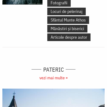
Fotografii
Locuri de pelerinaj
Sfântul Munte Athos
Mănăstiri și biserici
Articole despre autor
PATERIC
vezi mai multe »