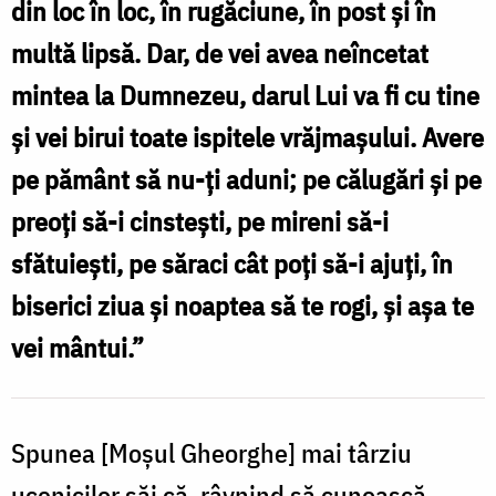
din loc în loc, în rugăciune, în post şi în
Iudeii
multă lipsă. Dar, de vei avea neîncetat
/
mintea la Dumnezeu, darul Lui va fi cu tine
Foto:
şi vei birui toate ispitele vrăjmaşului. Avere
Tudor
pe pământ să nu-ţi aduni; pe călugări şi pe
Zaporojanu
preoţi să-i cinsteşti, pe mireni să-i
sfătuieşti, pe săraci cât poţi să-i ajuţi, în
biserici ziua şi noaptea să te rogi, şi aşa te
vei mântui.”
Spunea [Moșul Gheorghe] mai târziu
ucenicilor săi că, râvnind să cunoască