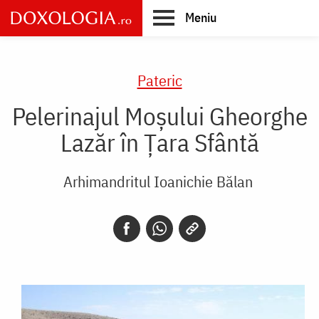
Skip
Meniu
to
main
Main
content
navigation
Pateric
Pelerinajul Moșului Gheorghe
Lazăr în Țara Sfântă
Arhimandritul Ioanichie Bălan