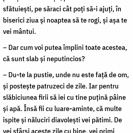
sfătuieşti, pe săraci cât poţi să-i ajuţi, în
biserici ziua şi noaptea să te rogi, şi aşa te
vei mântui.
– Dar cum voi putea împlini toate acestea,
că sunt slab şi neputincios?
– Du-te la pustie, unde nu este faţă de om,
şi posteşte patruzeci de zile. Iar pentru
slăbiciunea firii să iei cu tine puţină pâine
şi apă. Însă fii cu luare-aminte, că multe
ispite şi năluciri diavoleşti vei pătimi. De
vei sfârşi aceste zile cu bine, vei primi