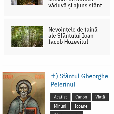
văduvă și ajuns sfânt
Nevoințele de taină
ale Sfântului Ioan
Iacob Hozevitul
✝) Sfântul Gheorghe
Pelerinul
Acatist
Canon
Viață
Minuni
Icoane