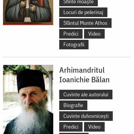
Sfinte moaște
Locuri de pelerinaj
Sfântul Munte Athos
Predici
Video
Fotografii
Arhimandritul
Ioanichie Bălan
Cuvinte ale autorului
Biografie
Cuvinte duhovnicești
Predici
Video