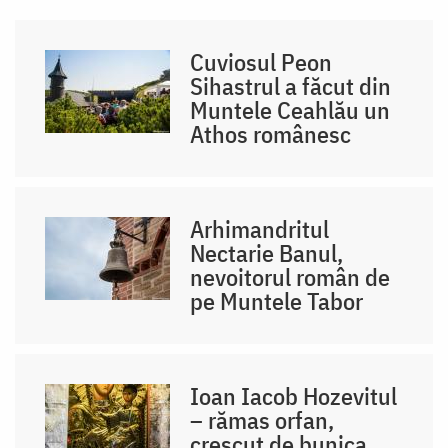
Cuviosul Peon
Sihastrul a făcut din
Muntele Ceahlău un
Athos românesc
Arhimandritul
Nectarie Banul,
nevoitorul român de
pe Muntele Tabor
Ioan Iacob Hozevitul
– rămas orfan,
crescut de bunica