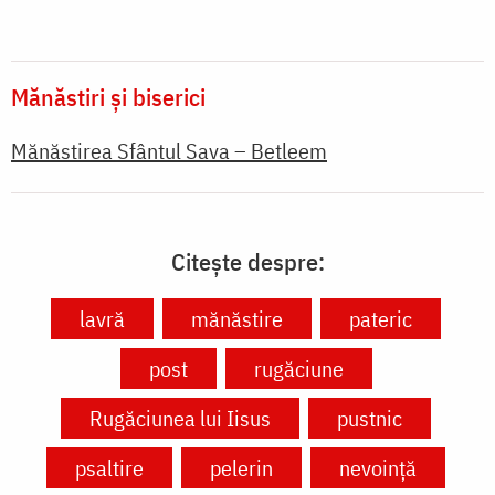
Mănăstiri și biserici
Mănăstirea Sfântul Sava – Betleem
Citește despre:
lavră
mănăstire
pateric
post
rugăciune
Rugăciunea lui Iisus
pustnic
psaltire
pelerin
nevoință