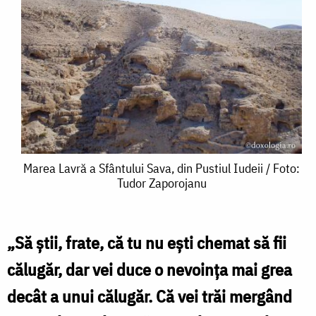
Marea
Marea Lavră a Sfântului Sava, din Pustiul Iudeii / Foto:
Tudor Zaporojanu
Lavră
a
Sfântului
„Să ştii, frate, că tu nu eşti chemat să fii
Sava,
călugăr, dar vei duce o nevoinţa mai grea
din
decât a unui călugăr. Că vei trăi mergând
Pustiul