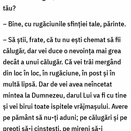
tău?
– Bine, cu rugăciunile sfinţiei tale, părinte.
– Să ştii, frate, că tu nu eşti chemat să fii
călugăr, dar vei duce o nevoinţa mai grea
decât a unui călugăr. Că vei trăi mergând
din loc în loc, în rugăciune, în post şi în
multă lipsă. Dar de vei avea neîncetat
mintea la Dumnezeu, darul Lui va fi cu tine
şi vei birui toate ispitele vrăjmaşului. Avere
pe pământ să nu-ţi aduni; pe călugări şi pe
preoţi să-i cinsteşti, pe mireni să-i