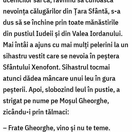
nevoinţa călugărilor din Ţara Sfântă, s-a
dus să se închine prin toate mănăstirile
din pustiul Iudeii şi din Valea Iordanului.
Mai întâi a ajuns cu mai mulţi pelerini la un
sihastru vestit care se nevoia în peştera
Sfântului Xenofont. Sihastrul tocmai
atunci dădea mâncare unui leu în gura
peşterii. Apoi, slobozind leul în pustie, a
strigat pe nume pe Moşul Gheorghe,
zicându-i prin tălmaci:
– Frate Gheorghe, vino şi nu te teme.