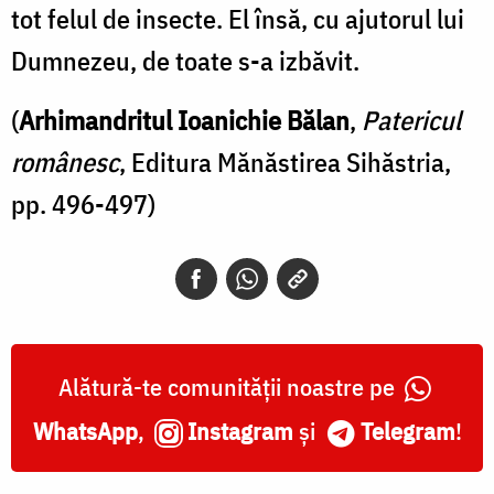
tot felul de insecte. El însă, cu ajutorul lui
Dumnezeu, de toate s-a izbăvit.
(
Arhimandritul Ioanichie Bălan
,
Patericul
românesc
, Editura Mănăstirea Sihăstria,
pp. 496-497)
Alătură-te comunității noastre pe
WhatsApp
,
Instagram
și
Telegram
!