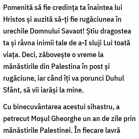
Pomenită să fie credinţa ta înaintea lui
Hristos şi auzită să-ţi fie rugăciunea în
urechile Domnului Savaot! Ştiu dragostea
ta şi râvna inimii tale de a-I sluji Lui toată
viaţa. Deci, zăboveşte o vreme la
mănăstirile din Palestina în post şi
rugăciune, iar când îţi va porunci Duhul
Sfânt, să vii iarăşi la mine.
Cu binecuvântarea acestui sihastru, a
petrecut Moşul Gheorghe un an de zile prin
mănăstirile Palestinei. În fiecare lavră