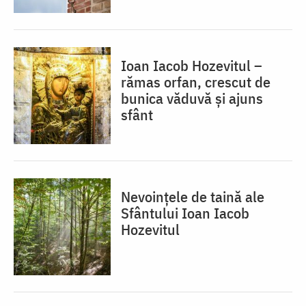
Ioan Iacob Hozevitul –
rămas orfan, crescut de
bunica văduvă și ajuns
sfânt
Nevoințele de taină ale
Sfântului Ioan Iacob
Hozevitul