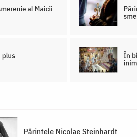
merenie al Maicii
Pări
sme
n plus
În b
inim
Părintele Nicolae Steinhardt