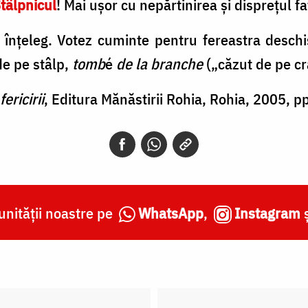
tâlpnicul
! Mai ușor cu nepărtinirea și disprețul f
ă înțeleg. Votez cuminte pentru fereastra deschi
de pe stâlp,
tomb
é
de la branche
(„căzut de pe cr
ericirii
, Editura Mănăstirii Rohia, Rohia, 2005, 
nității noastre pe
WhatsApp
,
Instagram