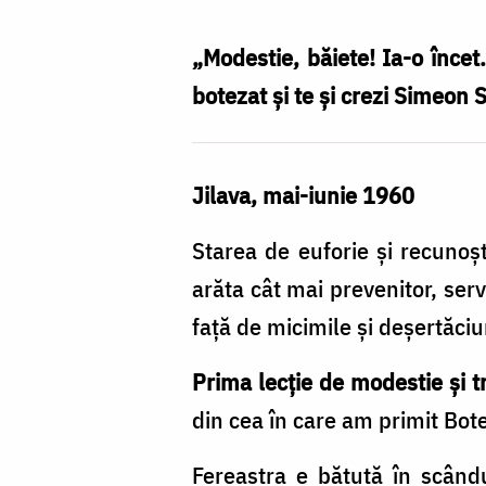
Nechifor
„Modestie, băiete! Ia-o încet.
botezat și te și crezi Simeon 
Jilava, mai-iunie 1960
Starea de euforie și recunoș
arăta cât mai prevenitor, serv
față de micimile și deșertăciun
Prima lecție de modestie și tr
din cea în care am primit Bot
Fereastra e bătută în scând