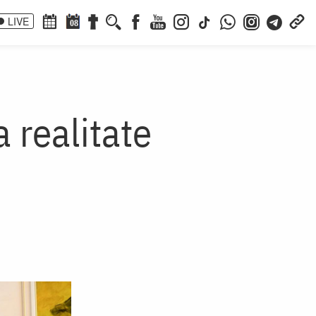
LIVE
08
a realitate