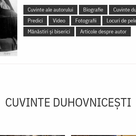
Cuvinte ale autorului
Biografie
Cuvinte d
Predici
Video
Fotografii
Locuri de pel
Mănăstiri și biserici
Articole despre autor
CUVINTE DUHOVNICEȘTI