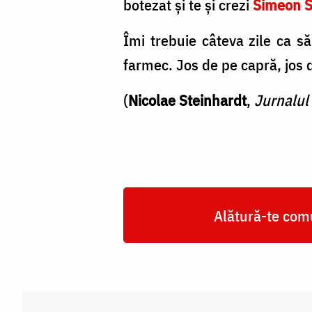
botezat și te și crezi
Simeon S
Îmi trebuie câteva zile ca s
farmec. Jos de pe capră, jos 
(
Nicolae Steinhardt
,
Jurnalul f
Alătură-te comu