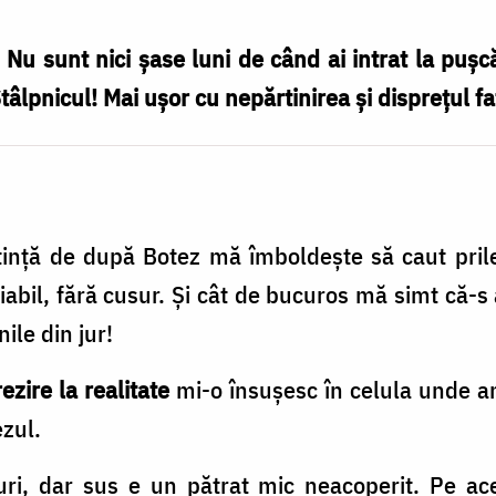
 Nu sunt nici șase luni de când ai intrat la pușc
Stâlpnicul! Mai ușor cu nepărtinirea și disprețul f
tință de după Botez mă îmboldește să caut prile
iabil, fără cusur. Și cât de bucuros mă simt că-s at
ile din jur!
ezire la realitate
mi-o însușesc în celula unde a
ezul.
uri, dar sus e un pătrat mic neacoperit. Pe ace