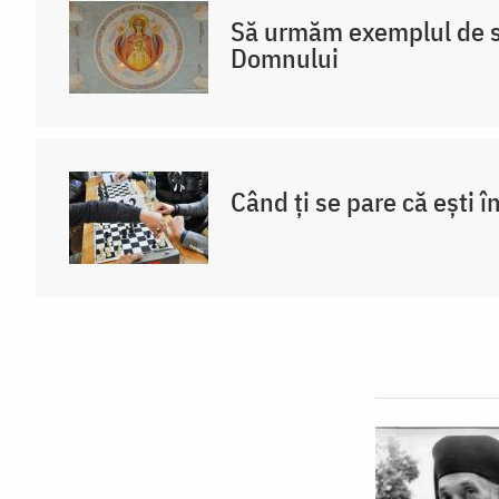
Să urmăm exemplul de s
Domnului
Când ți se pare că ești î