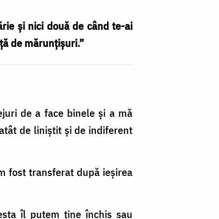
ărie și nici două de când te-ai
ață de mărunțișuri.”
juri de a face binele și a mă
ât de liniștit și de indiferent
m fost transferat după ieșirea
sta îl putem ține închis sau