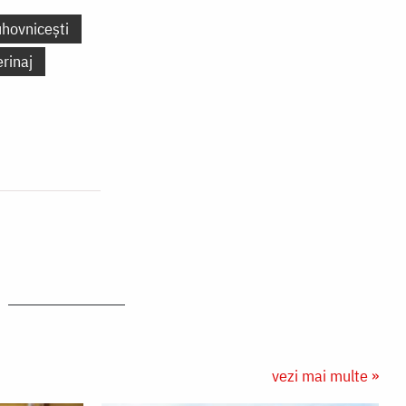
uhovnicești
erinaj
vezi mai multe »