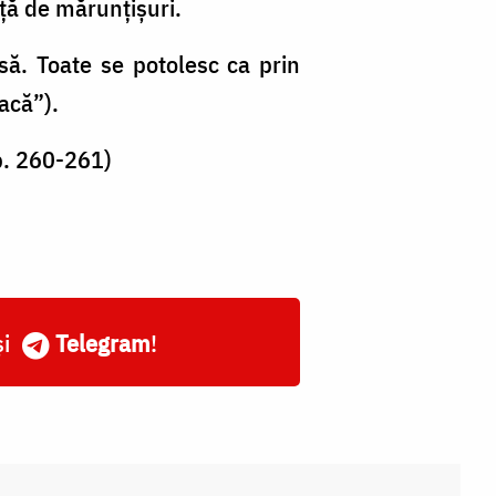
ață de mărunțișuri.
să. Toate se potolesc ca prin
acă”).
pp. 260-261)
și
Telegram
!