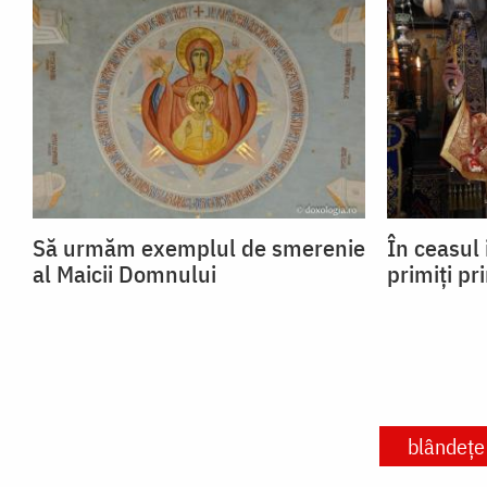
Să urmăm exemplul de smerenie
În ceasul 
al Maicii Domnului
primiți pr
blândețe