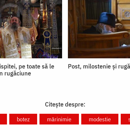
ispitei, pe toate să le
Post, milostenie și rug
in rugăciune
Citește despre:
botez
mărinimie
modestie