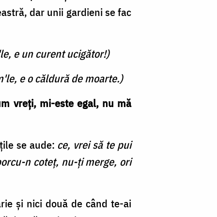
astră, dar unii gardieni se fac
le, e un curent ucigător!)
'le, e o căldură de moarte.)
m vreți, mi-este egal, nu mă
țile se aude:
ce, vrei să te pui
porcu-n coteț, nu-ți merge, ori
rie și nici două de când te-ai