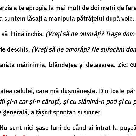
terzis a te apropia la mai mult de doi metri de fere
a suntem lăsați a manipula pătrățelul după voie.
să-l țină închis.
(Vreți să ne omorâți? Trage dom'
fie deschis.
(Vreți să ne omorâți? Ne sufocăm dom
arăta mărinimia, blândețea și detașarea. Zic:
cu
tatea celulei, care mă dușmănește. Din toate păr
ii și-n car și-n căruță, și cu slănină-n pod și cu 
e generală, a țâșnit spontan și sincer.
 Nu sunt nici șase luni de când ai intrat la pușcă