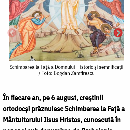
Schimbarea
Schimbarea la Față a Domnului – istoric și semnificații
/ Foto: Bogdan Zamfirescu
la
Față
a
În fiecare an, pe 6 august, creștinii
Domnului
ortodocși prăznuiesc Schimbarea la Față a
l
–
Mântuitorului Iisus Hristos, cunoscută în
F
istoric