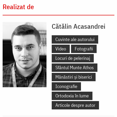
Realizat de
Cătălin Acasandrei
Cuvinte ale autorului
Video
Fotografii
Locuri de pelerinaj
Sfântul Munte Athos
Mănăstiri și biserici
Iconografie
Ortodoxia în lume
Articole despre autor