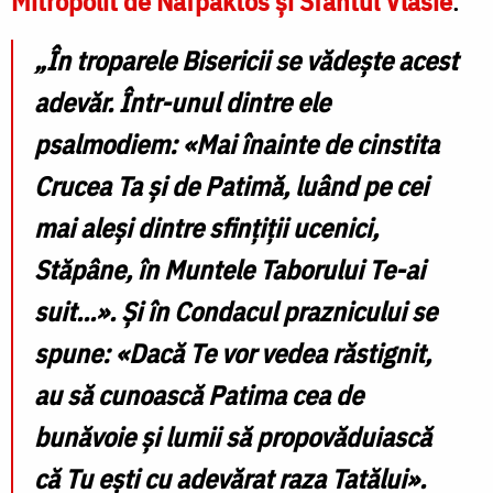
Mitropolit de Nafpaktos şi Sfântul Vlasie
:
„În troparele Bisericii se vădeşte acest
adevăr. Într-unul dintre ele
psalmodiem: «Mai înainte de cinstita
Crucea Ta şi de Patimă, luând pe cei
mai aleşi dintre sfinţiţii ucenici,
Stăpâne, în Muntele Taborului Te-ai
suit...». Şi în Condacul praznicului se
spune: «Dacă Te vor vedea răstignit,
au să cunoască Patima cea de
bunăvoie şi lumii să propovăduiască
că Tu eşti cu adevărat raza Tatălui».