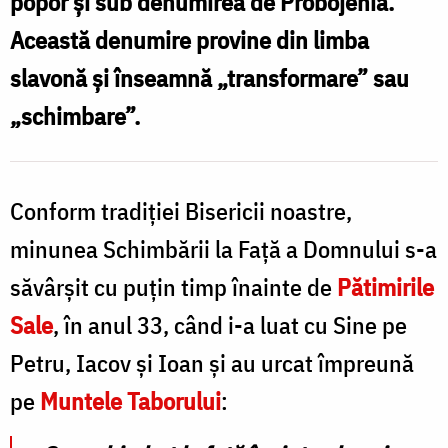
popor și sub denumirea de Probojenia.
și
Această denumire provine din limba
semnificații
slavonă și înseamnă „transformare” sau
/
„schimbare”.
i
Foto:
ș
Bogdan
s
Zamfirescu
Conform tradiției Bisericii noastre,
/
minunea Schimbării la Faţă a Domnului s-a
F
săvârșit cu puțin timp înainte de
Pătimirile
Sale
, în anul 33, când i-a luat cu Sine pe
N
Petru, Iacov și Ioan și au urcat împreună
pe
Muntele Taborului
: