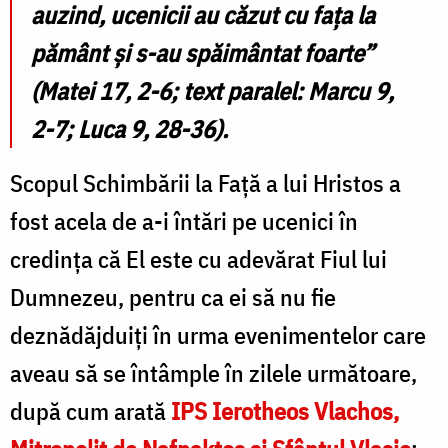
auzind, ucenicii au căzut cu fața la
pământ și s-au spăimântat foarte”
(Matei 17, 2-6; text paralel: Marcu 9,
2-7; Luca 9, 28-36).
Scopul Schimbării la Faţă a lui Hristos a
fost acela de a-i întări pe ucenici în
credinţa că El este cu adevărat Fiul lui
Dumnezeu, pentru ca ei să nu fie
deznădăjduiți în urma evenimentelor care
aveau să se întâmple în zilele următoare,
după cum arată
IPS Ierotheos Vlachos,