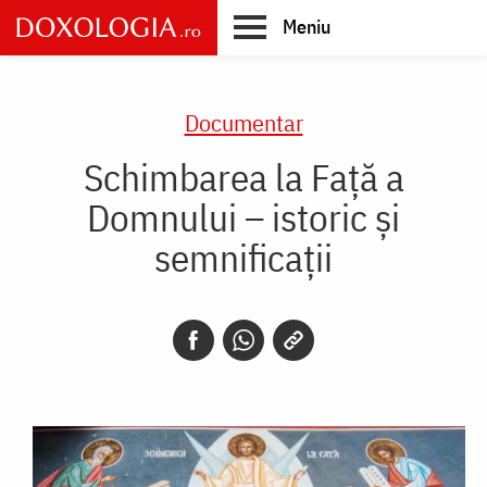
Skip
Meniu
to
main
Main
content
navigation
Documentar
Schimbarea la Față a
Domnului – istoric și
semnificații