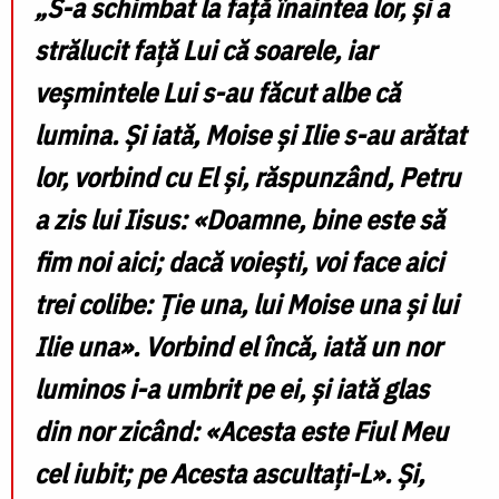
„S-a schimbat la față înaintea lor, și a
strălucit față Lui că soarele, iar
veșmintele Lui s-au făcut albe că
lumina. Și iată, Moise și Ilie s-au arătat
lor, vorbind cu El și, răspunzând, Petru
a zis lui Iisus: «Doamne, bine este să
fim noi aici; dacă voiești, voi face aici
trei colibe: Ție una, lui Moise una și lui
Ilie una». Vorbind el încă, iată un nor
luminos i-a umbrit pe ei, și iată glas
din nor zicând: «Acesta este Fiul Meu
cel iubit; pe Acesta ascultați-L». Și,