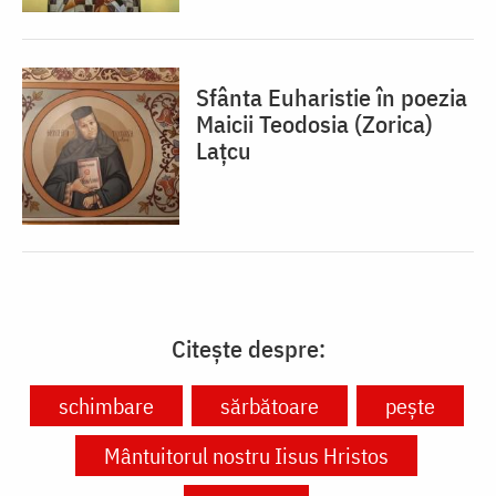
Sfânta Euharistie în poezia
Maicii Teodosia (Zorica)
Lațcu
Citește despre:
schimbare
sărbătoare
pește
Mântuitorul nostru Iisus Hristos