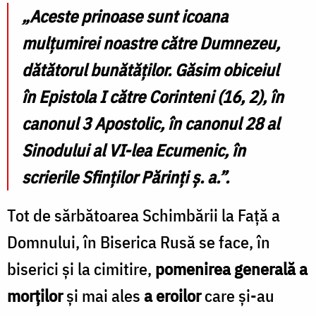
„Aceste prinoase sunt icoana
mulţumirei noastre către Dumnezeu,
dătătorul bunătăţilor. Găsim obiceiul
în Epistola I către Corinteni (16, 2), în
canonul 3 Apostolic, în canonul 28 al
Sinodului al VI-lea Ecumenic, în
scrierile Sfinţilor Părinţi ş. a.”.
Tot de sărbătoarea Schimbării la Faţă a
Domnului, în Biserica Rusă se face, în
biserici şi la cimitire,
pomenirea generală a
morţilor
şi mai ales
a eroilor
care și-au