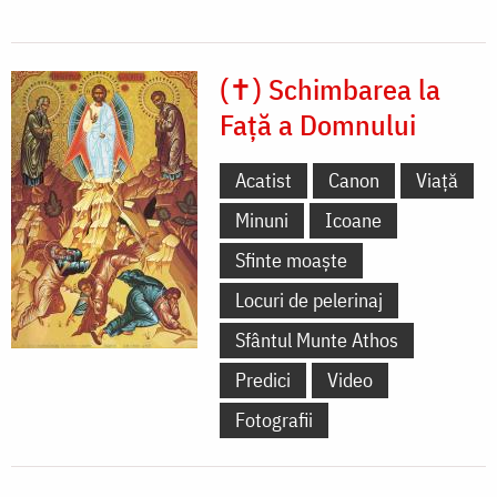
(✝) Schimbarea la
Față a Domnului
Acatist
Canon
Viață
Minuni
Icoane
Sfinte moaște
Locuri de pelerinaj
Sfântul Munte Athos
Predici
Video
Fotografii