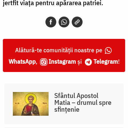
jertfit viața pentru apărarea patriei.
Alătură-te comunității noastre pe
WhatsApp
,
Instagram
și
Telegram
!
Sfântul Apostol
Matia – drumul spre
sfințenie