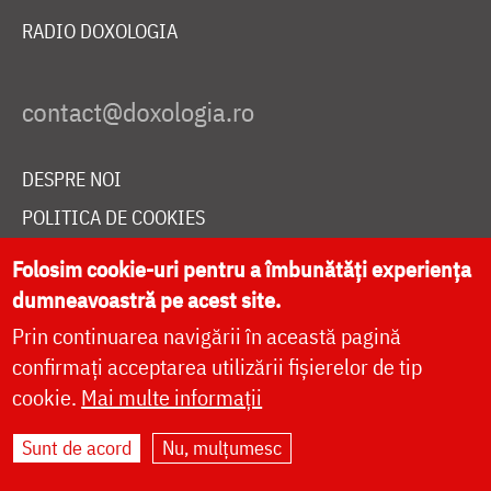
RADIO DOXOLOGIA
DESPRE NOI
POLITICA DE COOKIES
DONEAZĂ ONLINE PENTRU CATEDRALA NAȚIONALĂ
Folosim cookie-uri pentru a îmbunătăți experiența
dumneavoastră pe acest site.
Prin continuarea navigării în această pagină
LIVE
confirmați acceptarea utilizării fișierelor de tip
cookie.
Mai multe informații
Site dezvoltat de
DOXOLOGIA MEDIA
,
Sunt de acord
Nu, mulțumesc
Arhiepiscopia Iașilor | ©
doxologia.ro