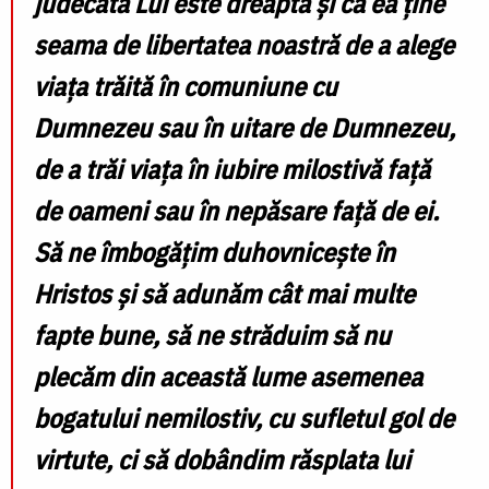
judecata Lui este dreaptă și că ea ține
seama de libertatea noastră de a alege
viața trăită în comuniune cu
Dumnezeu sau în uitare de Dumnezeu,
de a trăi viața în iubire milostivă față
de oameni sau în nepăsare față de ei.
Să ne îmbogățim duhovnicește în
Hristos și să adunăm cât mai multe
fapte bune, să ne străduim să nu
plecăm din această lume asemenea
bogatului nemilostiv, cu sufletul gol de
virtute, ci să dobândim răsplata lui