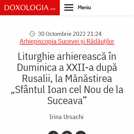
Skip
Meniu
to
main
Main
content
navigation
30 Octombrie 2022 21:24
Arhiepiscopia Sucevei şi Rădăuţilor
Liturghie arhierească în
Duminica a XXII-a după
Rusalii, la Mănăstirea
„Sfântul Ioan cel Nou de la
Suceava”
Irina Ursachi