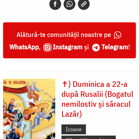
Alătură-te comunității noastre pe
WhatsApp
,
Instagram
și
Telegram
!
✝) Duminica a 22-a
după Rusalii (Bogatul
nemilostiv și săracul
Lazăr)
Icoane