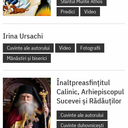
Sfântul Munte Athos
Predici
Video
Irina Ursachi
Cuvinte ale autorului
Video
Fotografii
Mănăstiri și biserici
Înaltpreasfințitul
Calinic, Arhiepiscopul
Sucevei și Rădăuților
Cuvinte ale autorului
Cuvinte duhovnicești