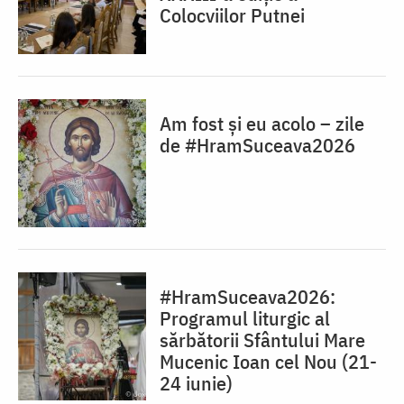
Colocviilor Putnei
Am fost și eu acolo – zile
de #HramSuceava2026
#HramSuceava2026:
Programul liturgic al
sărbătorii Sfântului Mare
Mucenic Ioan cel Nou (21-
24 iunie)