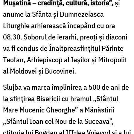
Mușatină – credință, cultură, istorie”,
și
anume la Sfânta și Dumnezeiasca
Liturghie arhierească începând cu ora
08.30. Soborul de ierarhi, preoți și diaconi
va fi condus de Înaltpreasfințitul Părinte
Teofan, Arhiepiscop al Iașilor și Mitropolit
al Moldovei și Bucovinei.
Slujba va marca împlinirea a 500 de ani de
la sfințirea Bisericii cu hramul „Sfântul
Mare Mucenic Gheorghe” a Mănăstirii
„Sfântul Ioan cel Nou de la Suceava”,
ctitoria lui Bogdan al III-lea Voievod și a lui