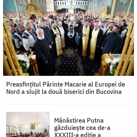
Preasfințitul Părinte Macarie al Europei de
Nord a slujit la două biserici din Bucovina
Mănăstirea Putna
găzduiește cea de-a
XXXIII-a ediție a