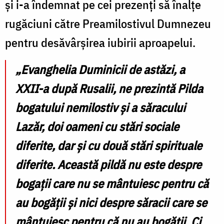
și i-a îndemnat pe cei prezenți să înalțe
rugăciuni către Preamilostivul Dumnezeu
pentru desăvârșirea iubirii aproapelui.
„Evanghelia Duminicii de astăzi, a
XXII-a după Rusalii, ne prezintă Pilda
bogatului nemilostiv și a săracului
Lazăr, doi oameni cu stări sociale
diferite, dar și cu două stări spirituale
diferite. Această pildă nu este despre
bogații care nu se mântuiesc pentru că
au bogății și nici despre săracii care se
mântuiesc pentru că nu au bogății. Ci